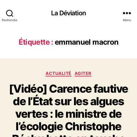
La Déviation
Recherche
Menu
Étiquette :
emmanuel macron
C
ACTUALITÉ
AGITER
a
[Vidéo] Carence fautive
t
é
de l’État sur les algues
g
o
vertes : le ministre de
r
i
l’écologie Christophe
e
s