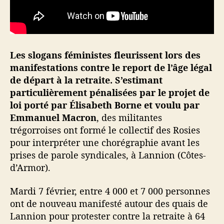
o
n
f
i
r
Les slogans féministes fleurissent lors des
e
manifestations contre le report de l’âge légal
(
de départ à la retraite. S’estimant
s
particulièrement pénalisées par le projet de
u
loi porté par Élisabeth Borne et voulu par
r
Emmanuel Macron
, des militantes
l
trégorroises ont formé le collectif des Rosies
’
a
pour interpréter une chorégraphie avant les
i
prises de parole syndicales, à Lannion (Côtes-
r
d’Armor).
d
e
Mardi 7 février, entre 4 000 et 7 000 personnes
F
ont de nouveau manifesté autour des quais de
r
Lannion pour protester contre la retraite à 64
e