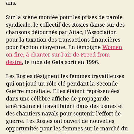
ans.
e
d
f
Sur la scène montée pour les prises de parole
r
syndicale, le collectif des Rosies danse sur des
o
chansons détournés par Attac, l’Association
m
pour la taxation des transactions financières
d
pour l’action citoyenne. En témoigne
Women
e
on fire, à chanter sur l’air de Freed from
s
desire
, le tube de Gala sorti en 1996.
i
r
e
Les Rosies désignent les femmes travailleuses
)
qui ont joué un rôle clé pendant la Seconde
Guerre mondiale. Elles étaient représentées
dans une célèbre affiche de propagande
américaine et travaillaient dans des usines et
des chantiers navals pour soutenir l’effort de
guerre. Les Rosies ont ouvert de nouvelles
opportunités pour les femmes sur le marché du