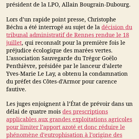
président de la LPO, Allain Bougrain-Dubourg.
t
r
Lors d’un rapide point presse, Christophe
e
Béchu a été interrogé au sujet de la
décision du
d
e
tribunal administratif de Rennes rendue le 18
l
juillet
, qui reconnaît pour la première fois le
’
préjudice écologique des marées vertes.
é
L’association Sauvegarde du Trégor Goëlo
c
Penthièvre, présidée par le lanceur d’alerte
o
Yves-Marie Le Lay, a obtenu la condamnation
l
du préfet des Côtes-d’Armor pour carence
o
g
fautive.
i
e
Les juges enjoignent à l’État de prévoir dans un
C
délai de quatre mois
des prescriptions
h
applicables aux grandes exploitations agricoles
r
pour limiter l’apport azoté et donc réduire le
i
phénomène d’eutrophisation à l’origine des
s