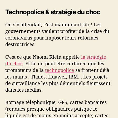
e
r
Technopolice & stratégie du choc
r
e
,
On s’y attendait, c’est maintenant sûr ! Les
c
gouvernements veulent profiter de la crise du
o
coronavirus pour imposer leurs réformes
c
destructrices.
a
r
C’est ce que Naomi Klein appelle
la stratégie
d
du choc
. Et là, on peut être certain·e que les
e
promoteurs de la
technopolice
se frottent déjà
e
t
les mains : Thalès, Huawei, IBM… Les projets
p
de surveillance les plus démentiels fleurissent
r
dans les médias.
o
p
Bornage téléphonique, GPS, cartes bancaires
a
(rendues presque obligatoires puisque le
g
liquide est de moins en moins accepté) cartes
a