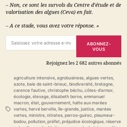
– Non, ce sont les survols du Centre d’étude et de
valorisation des algues (Ceva) en fait.
– A ce stade, vous avez votre réponse. »
Saisissez votre adresse e-mail…
ABONNEZ-
VOUS
Rejoignez les 2 682 autres abonnés
agriculture intensive
,
agrobusiness
,
algues vertes
,
azote
,
baie de saint-brieuc
,
biodiversité
,
bretagne
,
carence fautive
,
christophe béchu
,
côtes-d'armor
,
écologie
,
élevage
,
élisabeth borne
,
emmanuel
macron
,
état
,
gouvernement
,
halte aux marées
vertes
,
hervé berville
,
île-grande
,
justice
,
marées
É
vertes
,
ministre
,
nitrates
,
perros-guirec
,
pleumeur-
t
bodou
,
pollution
,
préfet
,
préjudice écologique
,
réserve
i