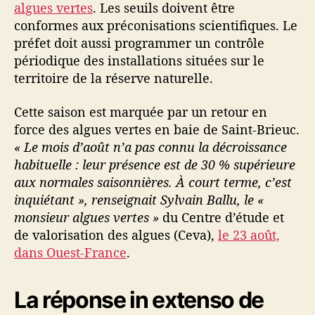
algues vertes
. Les seuils doivent être
t
conformes aux préconisations scientifiques. Le
o
p
préfet doit aussi programmer un contrôle
h
périodique des installations situées sur le
e
territoire de la réserve naturelle.
B
é
Cette saison est marquée par un retour en
c
force des algues vertes en baie de Saint-Brieuc.
h
« Le mois d’août n’a pas connu la décroissance
u
habituelle : leur présence est de 30 % supérieure
b
o
aux normales saisonnières. À court terme, c’est
t
inquiétant », renseignait Sylvain Ballu, le «
t
monsieur algues vertes »
du Centre d’étude et
e
de valorisation des algues (Ceva),
le 23 août,
e
dans Ouest-France
.
n
t
o
La réponse in extenso de
u