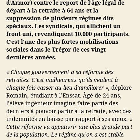
d’Armor) contre le report de l’âge légal de
e
départ à la retraite à 64 ans et la
n
r
suppression de plusieurs régimes dits
e
spéciaux. Les syndicats, qui affichent un
t
front uni, revendiquent 10.000 participants.
r
C’est l’une des plus fortes mobilisations
a
sociales dans le Trégor de ces vingt
i
dernières années.
t
e
« Chaque gouvernement a sa réforme des
retraites. C’est malheureux qu’ils veulent à
chaque fois casser au lieu d’améliorer »
, déplore
Romain, étudiant à l’Enssat. Âgé de 24 ans,
l’élève ingénieur imagine faire partie des
derniers à pouvoir partir à la retraite, avec des
indemnités en baisse par rapport à ses aïeux.
«
Cette réforme va appauvrir une plus grande part
de la population. Le régime qu’on a est stable.