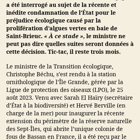
s
a été interrogé au sujet de la récente et
a
inédite condamnation de l’État pour le
l
préjudice écologique causé par la
g
prolifération d’algues vertes en baie de
u
Saint-Brieuc.
« À ce stade »
, le ministre ne
e
peut pas dire quelles suites seront données à
s
v
cette décision. Tic-tac, il reste trois mois.
e
r
Le ministre de la Transition écologique,
t
Christophe Béchu, s’est rendu à la station
e
ornithologique de l’Île Grande, gérée par la
s
Ligue de protection des oiseaux (LPO), le 25
:
août 2023. Venu avec Sarah El Haïry (secrétaire
l
d’État à la biodiversité) et Hervé Berville (en
e
m
charge de la mer) pour inaugurer la récente
i
extension du périmètre de la réserve naturelle
n
des Sept-Îles, qui abrite l’unique colonie de
i
fous de Bassan en France, il a été reçu par le
s