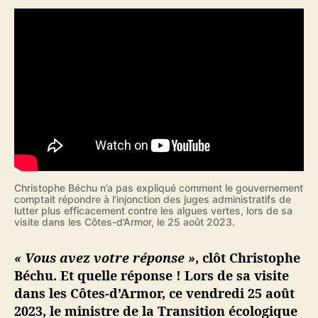
f
a
u
t
i
v
e
d
e
l
’
É
Christophe Béchu n’a pas expliqué comment le gouvernement
t
comptait répondre à l’injonction des juges administratifs de
lutter plus efficacement contre les algues vertes, lors de sa
a
visite dans les Côtes-d’Armor, le 25 août 2023.
t
s
« Vous avez votre réponse »
, clôt Christophe
u
Béchu. Et quelle réponse ! Lors de sa visite
r
l
dans les Côtes-d’Armor, ce vendredi 25 août
e
2023, le ministre de la Transition écologique