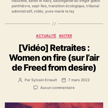
naturelle
,
sarah el haïry
,
sauvegarde du trégor goëlo
q
penthièvre
,
sept-îles
,
transition écologique
,
tribunal
u
admnistratif
,
vidéo
,
yves-marie le lay
e
t
t
e
s
C
ACTUALITÉ
AGITER
a
[Vidéo] Retraites :
t
é
Women on fire (sur l’air
g
o
de Freed from desire)
r
i
e
Par
Sylvain Ernault
7 mars 2023
A
D
s
u
a
s
Aucun commentaire
t
t
u
e
e
r
u
d
[
r
e