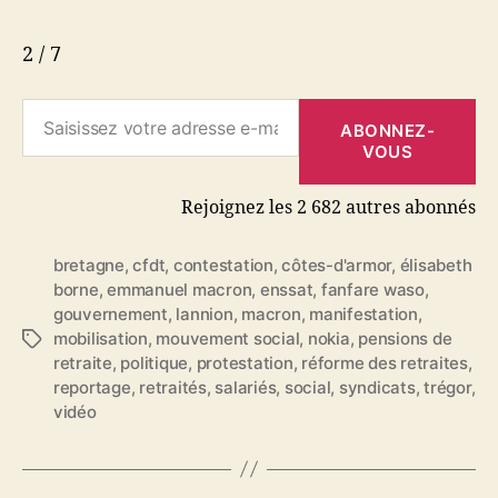
2 / 7
Saisissez votre adresse e-mail…
ABONNEZ-
VOUS
Rejoignez les 2 682 autres abonnés
bretagne
,
cfdt
,
contestation
,
côtes-d'armor
,
élisabeth
borne
,
emmanuel macron
,
enssat
,
fanfare waso
,
gouvernement
,
lannion
,
macron
,
manifestation
,
mobilisation
,
mouvement social
,
nokia
,
pensions de
É
retraite
,
politique
,
protestation
,
réforme des retraites
,
t
reportage
,
retraités
,
salariés
,
social
,
syndicats
,
trégor
,
i
vidéo
q
u
e
t