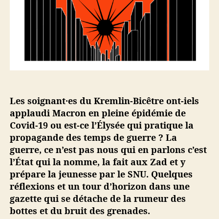
r
i
t
t
c
e
i
l
d
c
e
e
l
s
e
c
o
n
f
Les soignant·es du Kremlin-Bicêtre ont-iels
i
applaudi Macron en pleine épidémie de
n
é
Covid-19 ou est-ce l’Élysée qui pratique la
·
propagande des temps de guerre ? La
e
guerre, ce n’est pas nous qui en parlons c’est
s
l’État qui la nomme, la fait aux Zad et y
#
prépare la jeunesse par le SNU. Quelques
7
réflexions et un tour d’horizon dans une
–
gazette qui se détache de la rumeur des
G
u
bottes et du bruit des grenades.