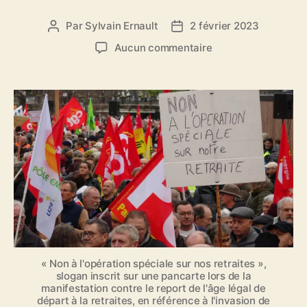
i
e
Par
Sylvain Ernault
2 février 2023
A
D
s
u
a
s
Aucun commentaire
t
t
u
e
e
r
u
d
[
r
e
V
d
l
i
e
’
d
l
a
é
’
r
o
a
t
]
r
i
L
t
c
a
i
l
n
c
e
n
l
i
« Non à l'opération spéciale sur nos retraites »,
e
o
slogan inscrit sur une pancarte lors de la
manifestation contre le report de l'âge légal de
n
départ à la retraites, en référence à l'invasion de
v