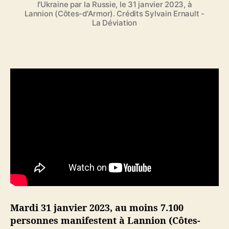
l'Ukraine par la Russie, le 31 janvier 2023, à
e
Lannion (Côtes-d'Armor). Crédits Sylvain Ernault -
u
La Déviation
t
f
a
i
r
e
b
a
t
t
r
e
M
a
c
r
Mardi 31 janvier 2023, au moins 7.100
o
personnes manifestent à Lannion (Côtes-
n