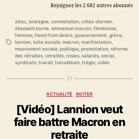
Rejoignez les 2 682 autres abonnés
attac
,
bretagne
,
contestation
,
côtes-d'armor
,
élisabeth borne
,
emmanuel macron
,
féminisme
,
femmes
,
freed from desire
,
gouvernement
,
grève
,
lannion
,
lutte sociale
,
macron
,
manifestation
,
É
mouvement sociale
,
politique
,
protestation
,
réforme
t
des retraites
,
retraités
,
rosies
,
salariés
,
social
,
i
syndicats
,
travail
,
travailleurs
,
trégor
,
vidéo
q
u
e
t
t
C
ACTUALITÉ
AGITER
e
a
s
[Vidéo] Lannion veut
t
é
faire battre Macron en
g
o
retraite
r