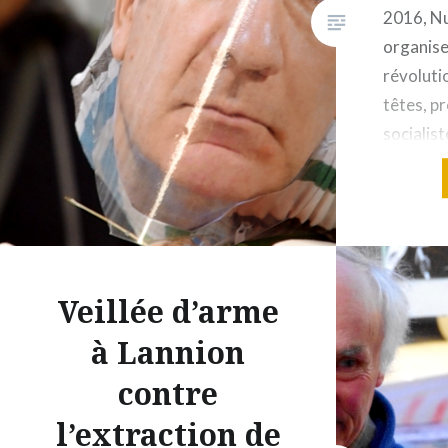
2016, Nu
organise
révoluti
têtes, pr
socialist
Côtes-d’
? À vous
mois de 
loi Trava
présenc
Veillée d’arme
à Lannion
contre
l’extraction de