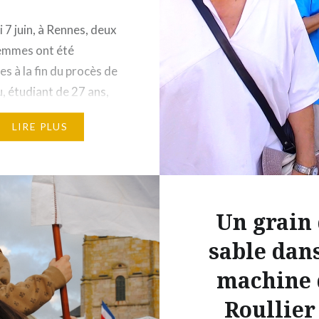
 7 juin, à Rennes, deux
emmes ont été
s à la fin du procès de
, étudiant de 27 ans,
i pour des jets de
LIRE PLUS
es sur les forces de
 lors d’une manifestation
en, ni Macron », pendant
eux tours de l’élection
Un grain
ielle. Le président du
 Nicolas Léger, leur
sable dans
e…
machine 
Roullier