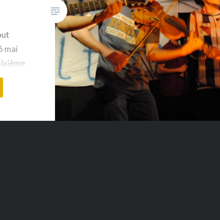
out
26 mai
sixième
place de
War-Sav
ont fait
sonnes,
cé sous
re…