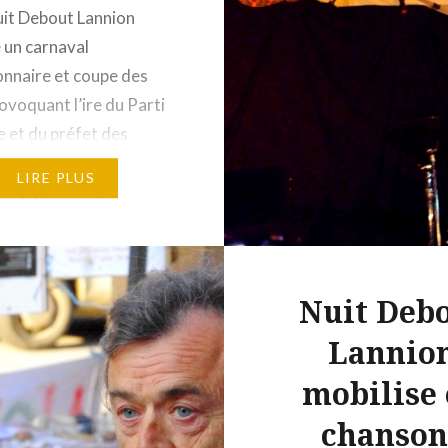
it Debout Lannion
 un carnaval
onnaire et coupe des
ovoquant l’ire du Parti
e et du préfet des
Armor. Était-ce justifié
LIRE PLUS
 de juger. Au quatrième
mobilisation contre la
il et au 84e jour de
e quotidienne…
Nuit Deb
Lannio
mobilise
chanson