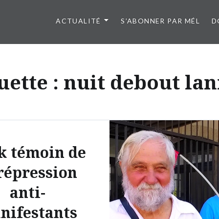
ACTUALITÉ
S’ABONNER PAR MÉL
D
uette :
nuit debout la
k témoin de
 répression
anti-
nifestants