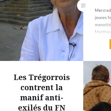
Mercredi
jeunes f
menottée
Matthieu
poursuiv
projectil
l’ordre,
« ni Le P
l’entre-d
Les Trégorrois
président
tribunal,
contrent la
reproch
manif anti-
exilés du FN