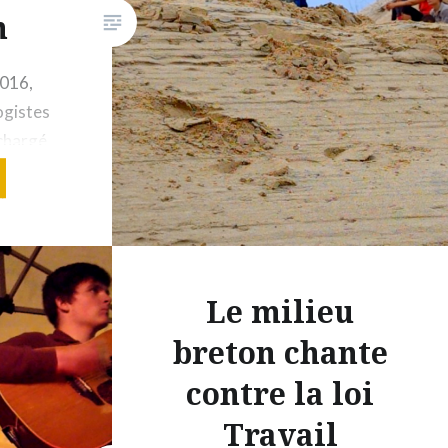
n
2016,
ogistes
échargé
r (Côtes-
e
ion (Can)
traits
 Issus
Le milieu
fs Grain
breton chante
e et Nuit
ttent
contre la loi
ues
Travail