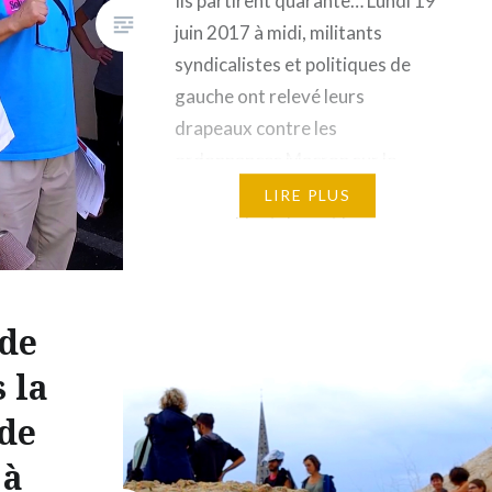
Ils partirent quarante… Lundi 19
juin 2017 à midi, militants
syndicalistes et politiques de
gauche ont relevé leurs
drapeaux contre les
ordonnances Macron sur le
droit du travail, en se
LIRE PLUS
rassemblant devant la sous-
préfecture de Lannion. Premier
pas vers l’organisation des
forces sociales, ce
 de
rassemblement appelé par CGT-
 la
FO et Solidaires était le premier
depuis 15…
de
 à