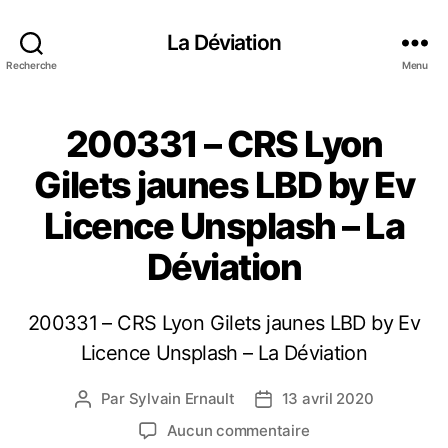
La Déviation
Recherche
Menu
200331 – CRS Lyon
Gilets jaunes LBD by Ev
Licence Unsplash – La
Déviation
200331 – CRS Lyon Gilets jaunes LBD by Ev
Licence Unsplash – La Déviation
Par
Sylvain Ernault
13 avril 2020
A
D
u
a
s
Aucun commentaire
t
t