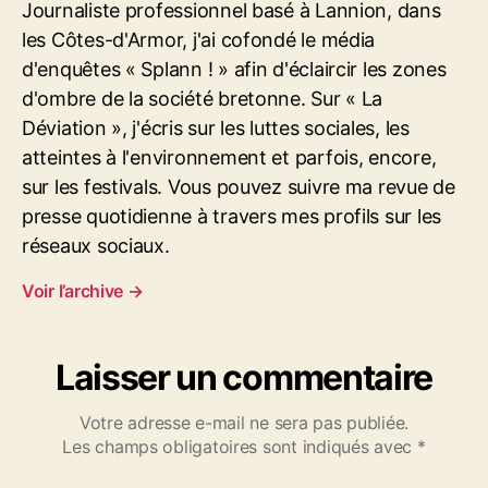
Journaliste professionnel basé à Lannion, dans
s
les Côtes-d'Armor, j'ai cofondé le média
j
a
d'enquêtes « Splann ! » afin d'éclaircir les zones
u
d'ombre de la société bretonne. Sur « La
n
Déviation », j'écris sur les luttes sociales, les
e
atteintes à l'environnement et parfois, encore,
s
sur les festivals. Vous pouvez suivre ma revue de
L
B
presse quotidienne à travers mes profils sur les
D
réseaux sociaux.
b
y
Voir l’archive
→
E
v
L
Laisser un commentaire
i
c
Votre adresse e-mail ne sera pas publiée.
e
Les champs obligatoires sont indiqués avec
*
n
c