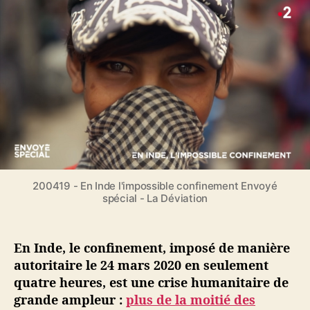
E
r
e
n
d
l
I
e
’
n
l
a
d
’
r
e
a
t
,
r
i
a
t
c
u
i
l
M
c
e
e
l
x
e
200419 - En Inde l'impossible confinement Envoyé
i
spécial - La Déviation
q
u
e
En Inde, le confinement, imposé de manière
o
autoritaire le 24 mars 2020 en seulement
u
e
quatre heures, est une crise humanitaire de
n
grande ampleur :
plus de la moitié des
A