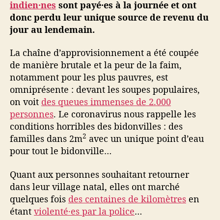
indien·nes
sont payé·es à la journée et ont
f
donc perdu leur unique source de revenu du
r
jour au lendemain.
i
q
La chaîne d’approvisionnement a été coupée
u
de manière brutale et la peur de la faim,
e
,
notamment pour les plus pauvres, est
l
omniprésente : devant les soupes populaires,
e
on voit
des queues immenses de 2.000
c
personnes
. Le coronavirus nous rappelle les
o
conditions horribles des bidonvilles : des
r
2
familles dans 2m
avec un unique point d’eau
o
pour tout le bidonville…
n
a
v
Quant aux personnes souhaitant retourner
i
dans leur village natal, elles ont marché
r
quelques fois
des centaines de kilomètres
en
u
étant
violenté·es par la police
…
s