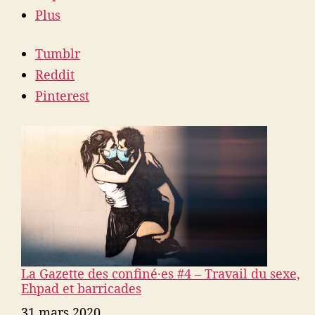
Plus
Tumblr
Reddit
Pinterest
La Gazette des confiné·es #4 – Travail du sexe,
Ehpad et barricades
Date
31 mars 2020