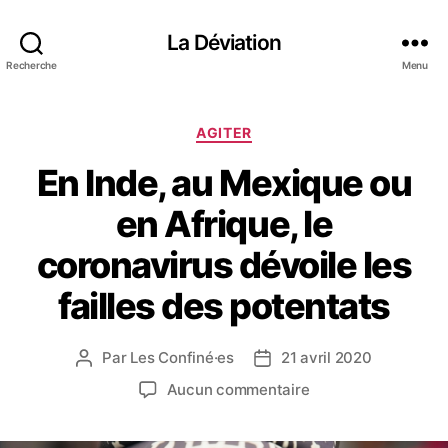
La Déviation
Recherche
Menu
C
AGITER
a
En Inde, au Mexique ou
t
é
en Afrique, le
g
o
coronavirus dévoile les
r
i
failles des potentats
e
s
Par
Les Confiné·es
21 avril 2020
A
D
u
a
s
Aucun commentaire
t
t
u
e
e
r
u
d