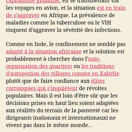
capitalisme globalisé
, en se transmettant via
p
les voyages en avion, et la situation
est en train
o
t
de s’aggraver
en Afrique. La prévalence de
e
maladies comme la tuberculose ou le VIH
n
risquent d’aggraver la sévérité des infections.
t
a
Comme en Inde, le confinement ne semble pas
t
adapté à la situation africaine
et la solution est
s
probablement à chercher dans l’
auto-
organisation des quartiers
ou
les traditions
d’autogestion des villages comme en Kabylie
plutôt que de faire confiance aux
élites
corrompues qui s’inquiètent
de révoltes
populaires. Mais il est loin d’être sûr que les
décisions prises en haut lieu soient adaptées
aux réalités du terrain de la pauvreté car les
dirigeants (nationaux et internationaux) ne
vivent pas dans le même monde…