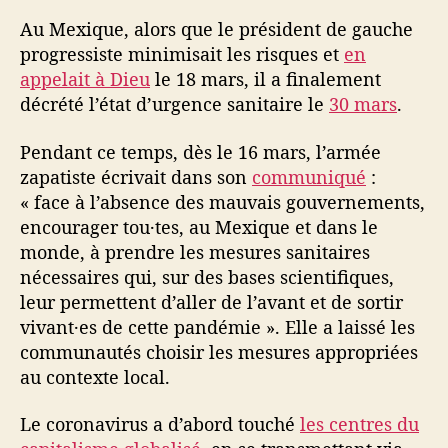
d
Au Mexique, alors que le président de gauche
é
progressiste minimisait les risques et
en
v
appelait à Dieu
le 18 mars, il a finalement
o
i
décrété l’état d’urgence sanitaire le
30 mars
.
l
e
Pendant ce temps, dès le 16 mars, l’armée
l
zapatiste écrivait dans son
communiqué
:
e
« face à l’absence des mauvais gouvernements,
s
encourager tou·tes, au Mexique et dans le
f
monde, à prendre les mesures sanitaires
a
nécessaires qui, sur des bases scientifiques,
i
l
leur permettent d’aller de l’avant et de sortir
l
vivant·es de cette pandémie ». Elle a laissé les
e
communautés choisir les mesures appropriées
s
au contexte local.
d
e
Le coronavirus a d’abord touché
les centres du
s