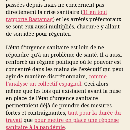
e
passées depuis mars ne concernent pas
p
directement la crise sanitaire (
31 en tout
r
rapporte Bastamag
) et les arrêtés préfectoraux
é
se sont eux aussi multipliés, chacun·e y allant
s
de son idée pour régenter.
e
n
t
L’état d’urgence sanitaire est loin de ne
répondre qu’à un problème de santé. Il a aussi
renforcé un régime politique où le pouvoir est
concentré dans les mains de l’exécutif qui peut
agir de manière discrétionnaire,
comme
l’analyse un collectif espagnol
. Ceci alors
même que les lois qui existaient avant la mise
en place de l’état d’urgence sanitaire
permettaient déjà de prendre des mesures
fortes et contraignantes,
tant pour la durée du
travail
que
pour mettre en place une réponse
sanitaire à la pandémie
.