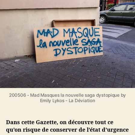
L
r
e
a
d
l
G
e
’
a
l
a
z
’
r
e
a
t
t
r
i
t
t
c
e
i
l
d
c
e
e
l
s
e
c
o
n
200506 - Mad Masques la nouvelle saga dystopique by
Emily Lykos - La Déviation
f
i
n
é
Dans cette Gazette, on découvre tout ce
·
qu’on risque de conserver de l’état d’urgence
e