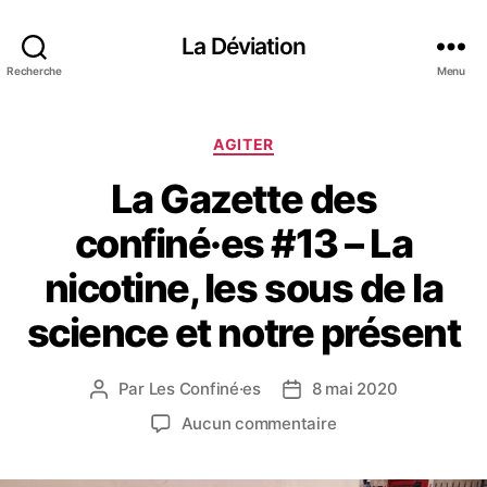
La Déviation
Recherche
Menu
C
AGITER
a
La Gazette des
t
é
confiné·es #13 – La
g
o
nicotine, les sous de la
r
i
science et notre présent
e
s
Par
Les Confiné·es
8 mai 2020
A
D
u
a
s
Aucun commentaire
t
t
u
e
e
r
u
d