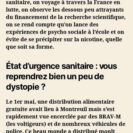
sanitaire, on voyage à travers la France en
s
lutte, on observe les dessous peu attrayants
#
du financement de la recherche scientifique,
1
on se rend compte qu’on lance des
3
expériences de psycho sociale à l’école et on
–
évite de se précipiter sur la nicotine, quelle
L
a
que soit sa forme.
n
i
État d’urgence sanitaire : vous
c
o
reprendrez bien un peu de
t
i
dystopie ?
n
e
Le 1er mai, une distribution alimentaire
,
gratuite avait lieu à Montreuil mais s’est
l
rapidement vue encerclée par des BRAV-M
e
(les voltigeurs) et de nombreux véhicules de
s
s
police. Ce beau monde a distribué moult