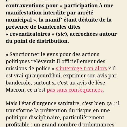
o
contraventions pour « participation à une
u
manifestation interdite par arrêté
s
municipal », la manif’ étant déduite de la
d
présence de banderoles dites
e
« revendicatoires » (
sic
), accrochées autour
l
du point de distribution.
a
s
c
« Sanctionner le gens pour des actions
i
politiques relèverait-il officiellement des
e
missions de police »
s’interroge-t-on alors
? Il
n
est vrai qu’aujourd’hui, exprimer son avis par
c
banderole, surtout si c’est un avis de lèse-
e
Macron, ce n’est
pas sans conséquences
.
e
t
Mais l’état d’urgence sanitaire, c’est bien ça : il
n
o
transforme la prévention du risque en une
t
politique disciplinaire, particulièrement
r
profitable : un grand nombre d’ordonnances