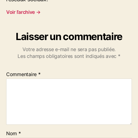
a
i
Voir l’archive
→
r
e
D
Laisser un commentaire
e
v
Votre adresse e-mail ne sera pas publiée.
a
Les champs obligatoires sont indiqués avec
*
q
u
e
Commentaire
*
t
s
i
t
u
s
a
v
a
Nom
*
i