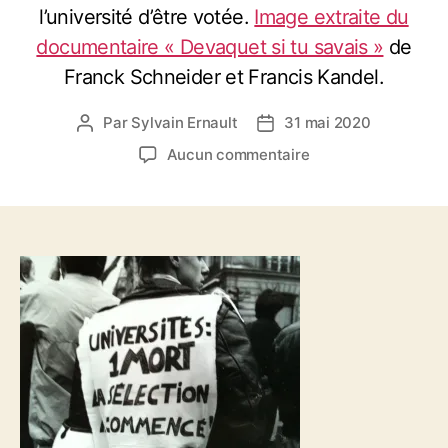
l’université d’être votée.
Image extraite du
documentaire « Devaquet si tu savais »
de
Franck Schneider et Francis Kandel.
Par
Sylvain Ernault
31 mai 2020
A
D
u
a
s
Aucun commentaire
t
t
u
e
e
r
u
d
2
r
e
0
d
l
0
e
’
5
l
a
2
’
r
8
a
t
–
r
i
C
t
c
a
i
l
p
c
e
t