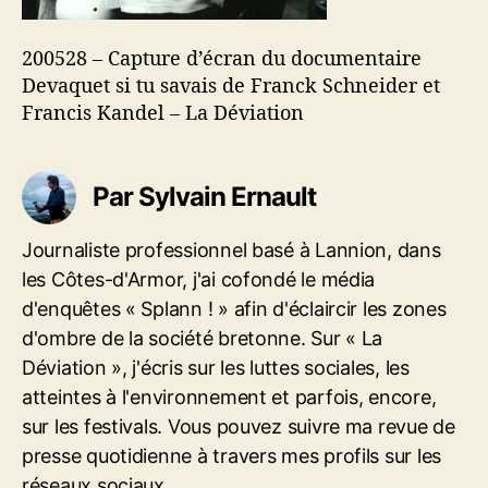
l
u
e
r
200528 – Capture d’écran du documentaire
e
Devaquet si tu savais de Franck Schneider et
d
Francis Kandel – La Déviation
’
é
c
r
Par Sylvain Ernault
a
n
Journaliste professionnel basé à Lannion, dans
d
les Côtes-d'Armor, j'ai cofondé le média
u
d
d'enquêtes « Splann ! » afin d'éclaircir les zones
o
d'ombre de la société bretonne. Sur « La
c
Déviation », j'écris sur les luttes sociales, les
u
atteintes à l'environnement et parfois, encore,
m
e
sur les festivals. Vous pouvez suivre ma revue de
n
presse quotidienne à travers mes profils sur les
t
réseaux sociaux.