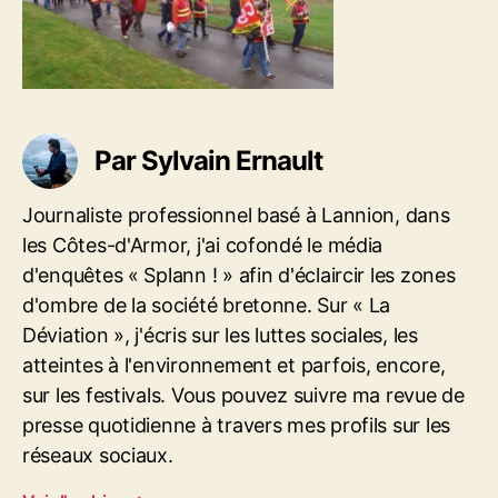
a
t
0
r
i
M
t
c
E
i
l
D
c
e
I
l
A
Par Sylvain Ernault
e
D
J
Journaliste professionnel basé à Lannion, dans
I
_
les Côtes-d'Armor, j'ai cofondé le média
0
d'enquêtes « Splann ! » afin d'éclaircir les zones
0
d'ombre de la société bretonne. Sur « La
5
Déviation », j'écris sur les luttes sociales, les
5
.
atteintes à l'environnement et parfois, encore,
J
sur les festivals. Vous pouvez suivre ma revue de
P
presse quotidienne à travers mes profils sur les
G
réseaux sociaux.