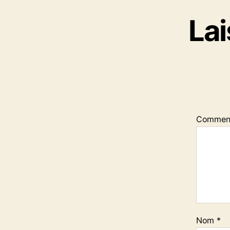
La
Commen
Nom
*