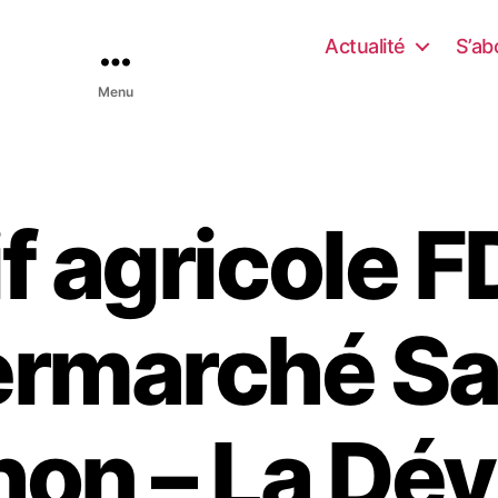
Actualité
S’ab
Menu
f agricole 
ermarché Sa
on – La Dév