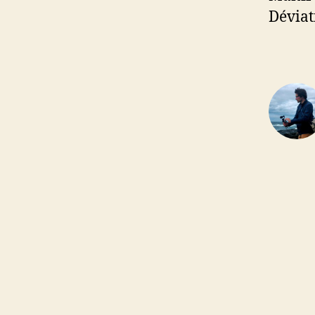
e
Déviat