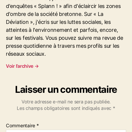
t
d'enquêtes « Splann ! » afin d'éclaircir les zones
z
o
d'ombre de la société bretonne. Sur « La
g
Déviation », j'écris sur les luttes sociales, les
p
atteintes à l'environnement et parfois, encore,
e
sur les festivals. Vous pouvez suivre ma revue de
t
presse quotidienne à travers mes profils sur les
i
t
réseaux sociaux.
-
f
Voir l’archive
→
i
l
s
Laisser un commentaire
d
e
Votre adresse e-mail ne sera pas publiée.
M
Les champs obligatoires sont indiqués avec
*
a
r
c
Commentaire
*
e