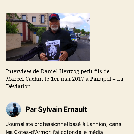
u
d
I
r
e
n
d
l
t
e
’
e
l
a
r
’
r
v
a
t
i
r
i
e
t
c
w
i
l
d
c
e
e
Interview de Daniel Hertzog petit-fils de
l
D
Marcel Cachin le 1er mai 2017 à Paimpol – La
e
a
Déviation
n
i
e
Par Sylvain Ernault
l
H
e
Journaliste professionnel basé à Lannion, dans
r
les Côtes-d'Armor, j'ai cofondé le média