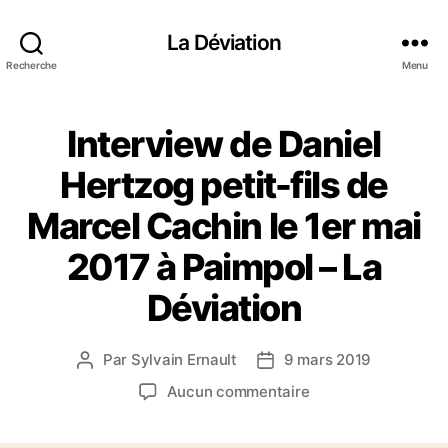
La Déviation
Recherche
Menu
Interview de Daniel
Hertzog petit-fils de
Marcel Cachin le 1er mai
2017 à Paimpol – La
Déviation
Par
Sylvain Ernault
9 mars 2019
A
D
u
a
s
Aucun commentaire
t
t
u
e
e
r