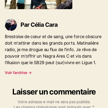
t
c
i
l
c
e
l
Par Célia Cara
e
Brestoise de cœur et de sang, une force obscure
doit m'attirer dans les grands ports. Matinalière
radio, je me drogue au flux de l'info. Je rêve de
pouvoir m'offrir un Nagra Ares C et vis dans
l'illusion que le SB29 peut (sur)vivre en Ligue 1.
Voir l’archive
→
Laisser un commentaire
Votre adresse e-mail ne sera pas publiée.
Les champs obligatoires sont indiqués avec
*