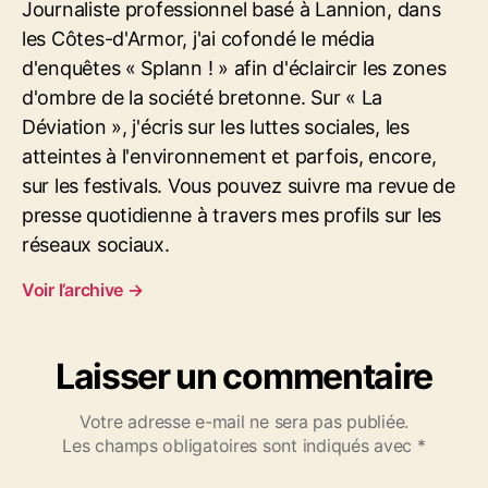
Journaliste professionnel basé à Lannion, dans
e
les Côtes-d'Armor, j'ai cofondé le média
a
d'enquêtes « Splann ! » afin d'éclaircir les zones
u
x
d'ombre de la société bretonne. Sur « La
V
Déviation », j'écris sur les luttes sociales, les
i
atteintes à l'environnement et parfois, encore,
e
sur les festivals. Vous pouvez suivre ma revue de
i
l
presse quotidienne à travers mes profils sur les
l
réseaux sociaux.
e
s
Voir l’archive
→
C
h
a
Laisser un commentaire
r
r
Votre adresse e-mail ne sera pas publiée.
u
Les champs obligatoires sont indiqués avec
*
e
s