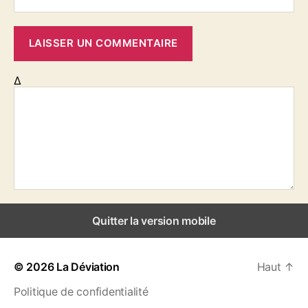
r
n
a
u
l
t
Δ
Quitter la version mobile
© 2026
La Déviation
Haut
↑
Politique de confidentialité