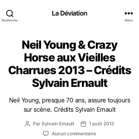
La Déviation
Recherche
Menu
Neil Young & Crazy
Horse aux Vieilles
Charrues 2013 – Crédits
Sylvain Ernault
Neil Young, presque 70 ans, assure toujours
sur scène. Crédits Sylvain Ernault
Par
Sylvain Ernault
1 août 2013
A
D
u
a
s
Aucun commentaire
t
t