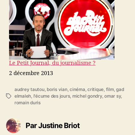
Le Petit Journal, du journalisme ?
Date
2 décembre 2013
audrey tautou
,
boris vian
,
cinéma
,
critique
,
film
,
gad
elmaleh
,
l'écume des jours
,
michel gondry
,
omar sy
,
É
romain duris
t
i
q
u
Par Justine Briot
e