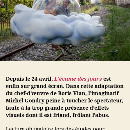
l
a
u
’
r
m
a
t
e
r
i
d
t
c
e
i
l
s
c
e
j
l
o
e
u
r
s
r
Depuis le 24 avril,
L’écume des jours
est
e
enfin sur grand écran. Dans cette adaptation
s
du chef-d’œuvre de Boris Vian, l’imaginatif
t
e
Michel Gondry peine à toucher le spectateur,
d
faute à la trop grande présence d’effets
a
visuels dont il est friand, frôlant l’abus.
n
s
Lecture obligatoire lors des études pour