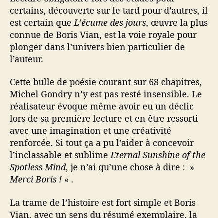
l
certains, découverte sur le tard pour d’autres, il
e
est certain que
L’écume des jours
, œuvre la plus
v
connue de Boris Vian, est la voie royale pour
a
g
plonger dans l’univers bien particulier de
u
l’auteur.
e
Cette bulle de poésie courant sur 68 chapitres,
Michel Gondry n’y est pas resté insensible. Le
réalisateur évoque même avoir eu un déclic
lors de sa première lecture et en être ressorti
avec une imagination et une créativité
renforcée. Si tout ça a pu l’aider à concevoir
l’inclassable et sublime
Eternal Sunshine of the
Spotless Mind
, je n’ai qu’une chose à dire : »
Merci Boris !
« .
La trame de l’histoire est fort simple et Boris
Vian, avec un sens du résumé exemplaire, la