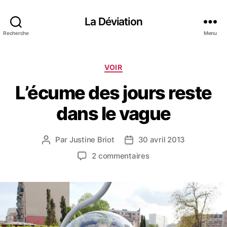
La Déviation
Recherche
Menu
C
VOIR
a
L’écume des jours reste
t
é
dans le vague
g
o
r
Par
Justine Briot
30 avril 2013
A
D
i
u
a
e
s
2 commentaires
t
t
s
u
e
e
r
u
d
L
r
e
’
d
l
é
e
’
c