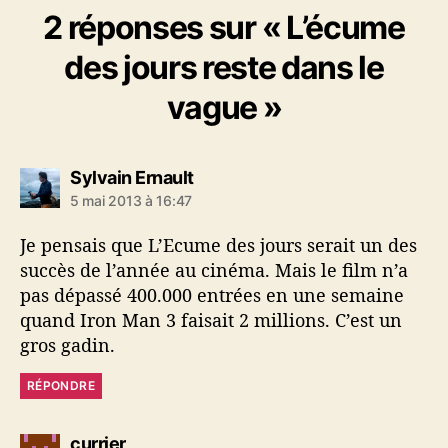
2 réponses sur « L’écume
des jours reste dans le
vague »
d
Sylvain Ernault
i
5 mai 2013 à 16:47
t
Je pensais que L’Ecume des jours serait un des
:
succès de l’année au cinéma. Mais le film n’a
pas dépassé 400.000 entrées en une semaine
quand Iron Man 3 faisait 2 millions. C’est un
gros gadin.
RÉPONDRE
d
currier