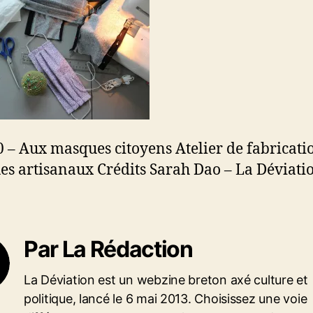
a
r
t
i
c
l
e
 – Aux masques citoyens Atelier de fabricati
s artisanaux Crédits Sarah Dao – La Déviati
Par La Rédaction
La Déviation est un webzine breton axé culture et
politique, lancé le 6 mai 2013. Choisissez une voie