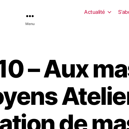
Actualité
S’ab
Menu
0 – Aux m
oyens Atelie
cation de m