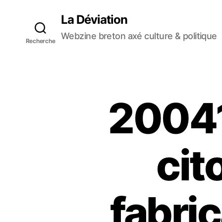
La Déviation
Webzine breton axé culture & politique
Recherche
20041
cit
fabri