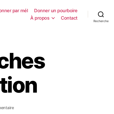
onner par mél
Donner un pourboire
À propos
Contact
Recherche
aches
tion
s
entaire
u