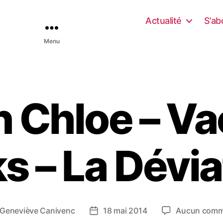
Actualité
S’ab
Menu
n Chloe – V
ks – La Dévia
Geneviève Canivenc
18 mai 2014
Aucun comm
D