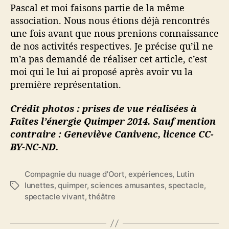
Pascal et moi faisons partie de la même
association. Nous nous étions déjà rencontrés
une fois avant que nous prenions connaissance
de nos activités respectives. Je précise qu’il ne
m’a pas demandé de réaliser cet article, c’est
moi qui le lui ai proposé après avoir vu la
première représentation.
Crédit photos : prises de vue réalisées à
Faîtes l’énergie Quimper 2014. Sauf mention
contraire : Geneviève Canivenc, licence CC-
BY-NC-ND.
Compagnie du nuage d'Oort
,
expériences
,
Lutin
lunettes
,
quimper
,
sciences amusantes
,
spectacle
,
É
spectacle vivant
,
théâtre
t
i
q