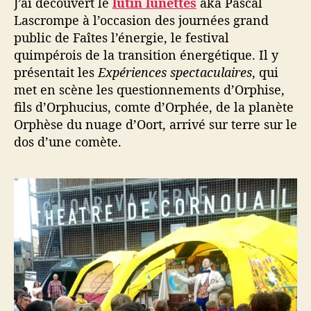
J’ai découvert le
lutin lunettes
aka Pascal
r
Lascrompe à l’occasion des journées grand
e
public de Faîtes l’énergie, le festival
s
quimpérois de la transition énergétique. Il y
d
présentait les
Expériences spectaculaires
, qui
u
l
met en scène les questionnements d’Orphise,
u
fils d’Orphucius, comte d’Orphée, de la planète
t
Orphèse du nuage d’Oort, arrivé sur terre sur le
i
dos d’une comète.
n
l
u
n
e
t
t
e
s