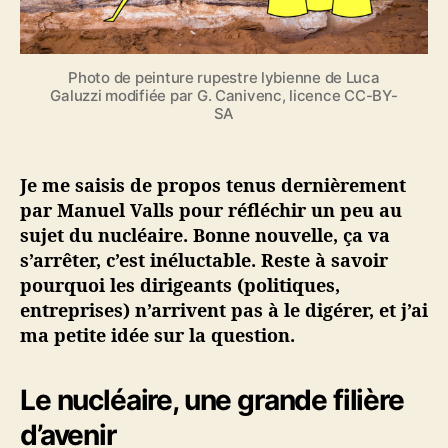
c
e
o
l
n
e
s
n
Photo de peinture rupestre lybienne de Luca
Galuzzi modifiée par G. Canivenc, licence CC-BY-
u
SA
c
l
é
Je me saisis de propos tenus dernièrement
a
i
par Manuel Valls pour réfléchir un peu au
r
sujet du nucléaire. Bonne nouvelle, ça va
e
s’arrêter, c’est inéluctable. Reste à savoir
pourquoi les dirigeants (politiques,
entreprises) n’arrivent pas à le digérer, et j’ai
ma petite idée sur la question.
Le nucléaire, une grande filière
d’avenir