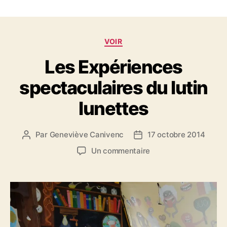
C
VOIR
a
Les Expériences
t
é
spectaculaires du lutin
g
o
lunettes
r
i
e
Par
Geneviève Canivenc
17 octobre 2014
A
D
s
u
a
s
Un commentaire
t
t
u
e
e
r
u
d
L
r
e
e
d
l
s
e
’
E
l
a