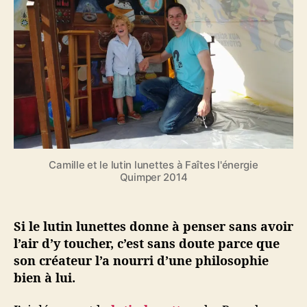
x
’
r
p
a
t
é
r
i
r
t
c
i
i
l
e
c
e
n
l
c
e
e
s
s
Camille et le lutin lunettes à Faîtes l'énergie
p
Quimper 2014
e
c
t
Si le lutin lunettes donne à penser sans avoir
a
l’air d’y toucher, c’est sans doute parce que
c
u
son créateur l’a nourri d’une philosophie
l
bien à lui.
a
i