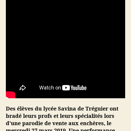
e
s
,
d
é
c
i
s
i
o
n
d
u
m
i
n
Des élèves du lycée Savina de Tréguier ont
i
s
bradé leurs profs et leurs spécialités lors
t
d’une parodie de vente aux enchères, le
è
mercredi 27 mars 2019. Une performance