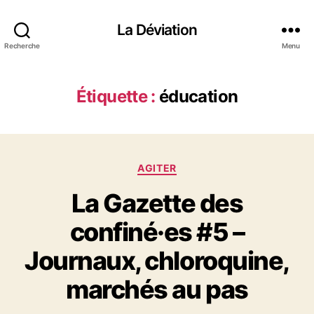
La Déviation
Recherche
Menu
Étiquette :
éducation
C
AGITER
a
La Gazette des
t
é
confiné·es #5 –
g
o
Journaux, chloroquine,
r
i
marchés au pas
e
s