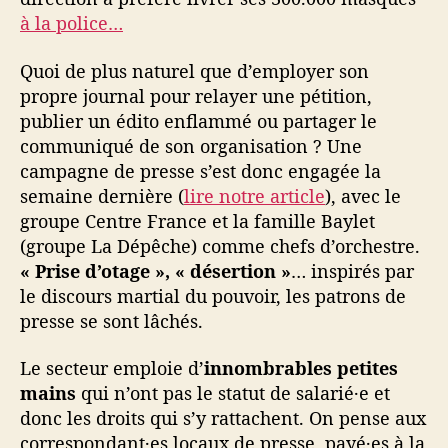
a
à la police…
s
Quoi de plus naturel que d’employer son
propre journal pour relayer une pétition,
publier un édito enflammé ou partager le
communiqué de son organisation ? Une
campagne de presse s’est donc engagée la
semaine dernière (
lire notre article
), avec le
groupe Centre France et la famille Baylet
(groupe La Dépêche) comme chefs d’orchestre.
« Prise d’otage », « désertion »
… inspirés par
le discours martial du pouvoir, les patrons de
presse se sont lâchés.
Le secteur emploie d’
innombrables petites
mains
qui n’ont pas le statut de salarié·e et
donc les droits qui s’y rattachent. On pense aux
correspondant·es locaux de presse, payé·es à la