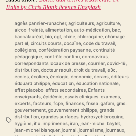
Italie by Chris Blonk licence Unsplash
agnès pannier-runacher
,
agriculteurs
,
agriculture
,
alcool frelaté
,
alimentation
,
auto-médication
,
bac
,
baccalauréat
,
bio
,
cgt
,
chine
,
chloroquine
,
chômage
partiel
,
circuits courts
,
cocaïne
,
code du travail
,
collégiens
,
confédération paysanne
,
continuité
pédagogique
,
contrôle continu
,
coronavirus
,
correspondants locaux de presse
,
courrier
,
covid-19
,
distribution
,
docteur raoult
,
droit du travail
,
e3c
,
écoles
,
écoliers
,
écologie
,
économie
,
écrans
,
éditeurs
,
édouard philippe
,
éducation
,
éducation nationale
,
effet placebo
,
effets secondaires
,
Enfants
,
enseignants
,
épidémie
,
essais cliniques
,
examens
,
experts
,
facteurs
,
fcpe
,
finances
,
fnsea
,
gafam
,
gms
,
gouvernement
,
gouvernement philippe
,
grande
distribution
,
grandes surfaces
,
hydroxychloroquine
,
É
hygiène
,
ihu
,
imprimeries
,
iran
,
jean-michel baylet
,
t
jean-michel blanquer
,
journal
,
journalisme
,
journaux
,
i