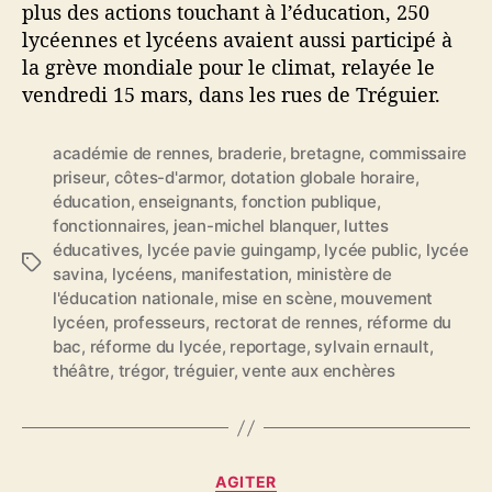
plus des actions touchant à l’éducation, 250
lycéennes et lycéens avaient aussi participé à
la grève mondiale pour le climat, relayée le
vendredi 15 mars, dans les rues de Tréguier.
académie de rennes
,
braderie
,
bretagne
,
commissaire
priseur
,
côtes-d'armor
,
dotation globale horaire
,
éducation
,
enseignants
,
fonction publique
,
fonctionnaires
,
jean-michel blanquer
,
luttes
éducatives
,
lycée pavie guingamp
,
lycée public
,
lycée
É
savina
,
lycéens
,
manifestation
,
ministère de
t
l'éducation nationale
,
mise en scène
,
mouvement
i
lycéen
,
professeurs
,
rectorat de rennes
,
réforme du
q
bac
,
réforme du lycée
,
reportage
,
sylvain ernault
,
u
théâtre
,
trégor
,
tréguier
,
vente aux enchères
e
t
t
e
C
s
AGITER