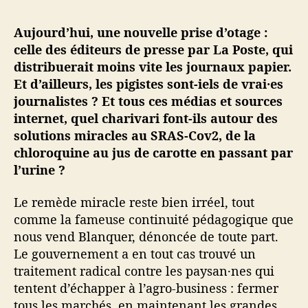
i
n
Aujourd’hui, une nouvelle prise d’otage :
é
celle des éditeurs de presse par La Poste, qui
·
distribuerait moins vite les journaux papier.
e
Et d’ailleurs, les pigistes sont-iels de vrai·es
s
journalistes ? Et tous ces médias et sources
#
internet, quel charivari font-ils autour des
5
–
solutions miracles au SRAS-Cov2, de la
J
chloroquine au jus de carotte en passant par
o
l’urine ?
u
r
Le remède miracle reste bien irréel, tout
n
comme la fameuse continuité pédagogique que
a
nous vend Blanquer, dénoncée de toute part.
u
Le gouvernement a en tout cas trouvé un
x
,
traitement radical contre les paysan·nes qui
c
tentent d’échapper à l’agro-business : fermer
h
tous les marchés, en maintenant les grandes