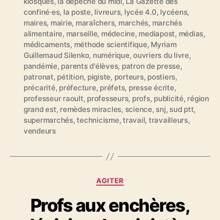
kiosques
,
la dépêche du midi
,
La Gazette des
q
confiné·es
,
la poste
,
livreurs
,
lycée 4.0
,
lycéens
,
u
maires
,
mairie
,
maraîchers
,
marchés
,
marchés
e
alimentaire
,
marseille
,
médecine
,
mediapost
,
médias
,
t
médicaments
,
méthode scientifique
,
Myriam
t
Guillemaud Silenko
,
numérique
,
ouvriers du livre
,
e
pandémie
,
parents d'élèves
,
patron de presse
,
s
patronat
,
pétition
,
pigiste
,
porteurs
,
postiers
,
précarité
,
préfecture
,
préfets
,
presse écrite
,
professeur raoult
,
professeurs
,
profs
,
publicité
,
région
grand est
,
remèdes miracles
,
science
,
snj
,
sud ptt
,
supermarchés
,
technicisme
,
travail
,
travailleurs
,
vendeurs
C
AGITER
a
Profs aux enchères,
t
é