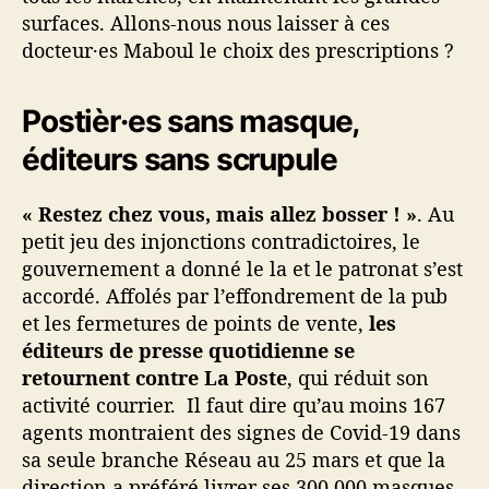
l
surfaces. Allons-nous nous laisser à ces
o
docteur·es Maboul le choix des prescriptions ?
r
o
q
Postièr·es sans masque,
u
éditeurs sans scrupule
i
n
e
« Restez chez vous, mais allez bosser ! »
. Au
,
petit jeu des injonctions contradictoires, le
m
gouvernement a donné le la et le patronat s’est
a
accordé. Affolés par l’effondrement de la pub
r
et les fermetures de points de vente,
les
c
h
éditeurs de presse quotidienne se
é
retournent contre La Poste
, qui réduit son
s
activité courrier. Il faut dire qu’au moins 167
a
agents montraient des signes de Covid-19 dans
u
sa seule branche Réseau au 25 mars et que la
p
direction a préféré livrer ses 300.000 masques