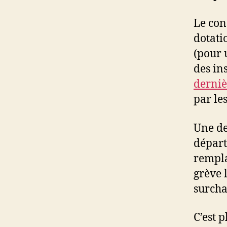
Le con
dotati
(pour 
des ins
derniè
par le
Une de
départ
rempla
grève l
surcha
C’est 