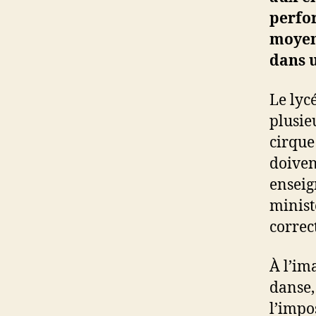
perfo
moyens
dans u
Le lyc
plusie
cirque
doiven
enseig
minist
correc
À l’im
danse,
l’impo