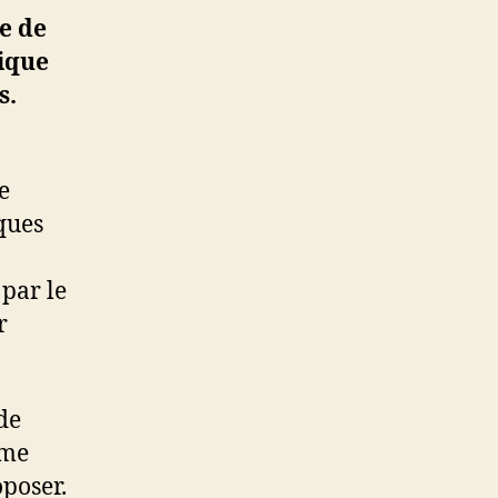
e de
gique
s.
e
iques
par le
r
de
mme
oposer.