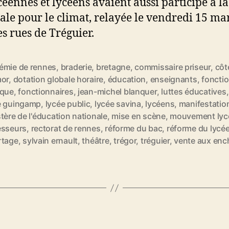
céennes et lycéens avaient aussi participé à l
le pour le climat, relayée le vendredi 15 mar
es rues de Tréguier.
émie de rennes
,
braderie
,
bretagne
,
commissaire priseur
,
côt
mor
,
dotation globale horaire
,
éducation
,
enseignants
,
foncti
ique
,
fonctionnaires
,
jean-michel blanquer
,
luttes éducatives
e guingamp
,
lycée public
,
lycée savina
,
lycéens
,
manifestatio
tère de l'éducation nationale
,
mise en scène
,
mouvement lyc
esseurs
,
rectorat de rennes
,
réforme du bac
,
réforme du lycé
rtage
,
sylvain ernault
,
théâtre
,
trégor
,
tréguier
,
vente aux enc
C