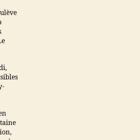
oulève
p
s
Le
di,
sibles
y-
 en
taine
ion,