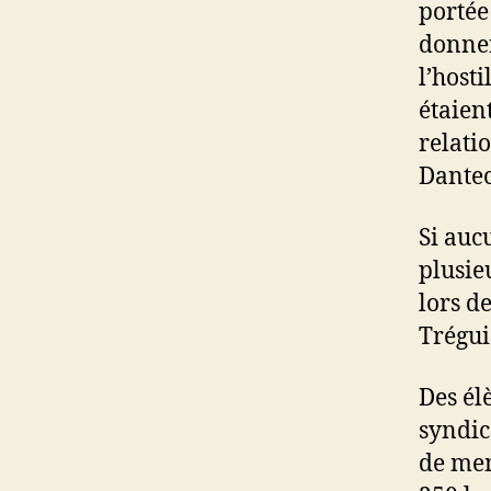
portée
donner
l’host
étaien
relati
Dantec
Si auc
plusie
lors de
Trégui
Des él
syndic
de mem