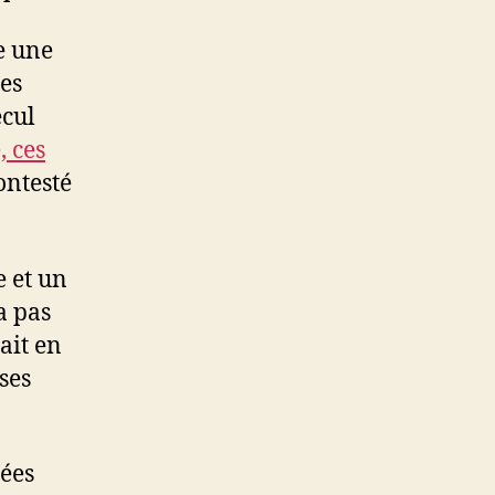
e une
es
ecul
, ces
ontesté
e et un
a pas
ait en
ses
cées