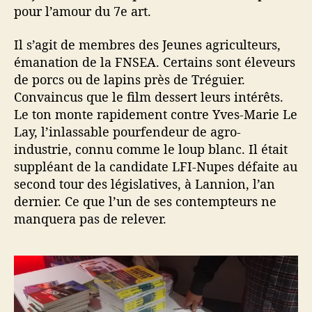
g
pour l’amour du 7e art.
u
e
Il s’agit de membres des Jeunes agriculteurs,
s
émanation de la FNSEA. Certains sont éleveurs
v
de porcs ou de lapins près de Tréguier.
e
Convaincus que le film dessert leurs intérêts.
r
Le ton monte rapidement contre Yves-Marie Le
t
Lay, l’inlassable pourfendeur de agro-
e
s
industrie, connu comme le loup blanc. Il était
»
suppléant de la candidate LFI-Nupes défaite au
à
second tour des législatives, à Lannion, l’an
L
dernier. Ce que l’un de ses contempteurs ne
a
manquera pas de relever.
n
n
i
o
n