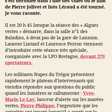
s’est déroulée dans l’une des villes où le film
s
de Pierre Jolivet et Inès Léraud a été tourné.
s
’
Je vous raconte.
e
n
Il est 20 h 45 lorsque la séance des « Algues
p
vertes » démarre, dans la salle n°1 des
r
Baladins, à deux pas de la gare de Lannion.
e
Laurent Lintanf et Laurence Perron viennent
n
d’introduire cette séance très spéciale,
n
coorganisée avec la LPO Bretagne,
devant 279
e
n
spectateurs.
t
a
Les militants Nupes du Trégor présentent
u
rapidement le plateau d’intervenants qui
x
viendra répondre aux questions du public
l
quand les lumières se rallumeront :
Yves-
a
Marie Le Lay
, lanceur d’alerte sur les marées
n
vertes,
Pierre Philippe
, l’urgentiste que les
c
e
autorités ont ignoré lorsqu’il a averti sur le