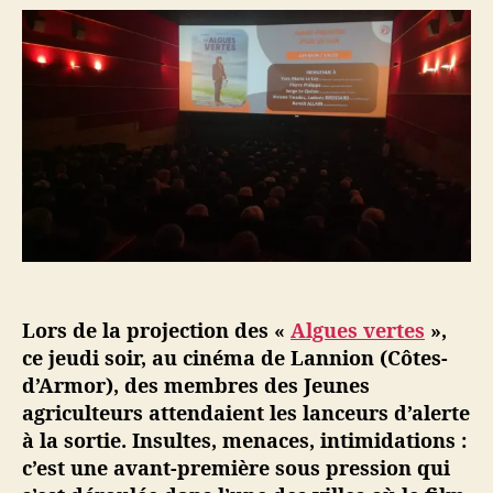
u
d
D
r
e
e
d
l
s
e
’
J
l
a
e
’
r
u
a
t
n
r
i
e
t
c
s
i
l
a
c
e
g
l
r
e
i
Lors de la projection des «
Algues vertes
»,
c
u
ce jeudi soir, au cinéma de Lannion (Côtes-
l
d’Armor), des membres des Jeunes
t
agriculteurs attendaient les lanceurs d’alerte
e
à la sortie. Insultes, menaces, intimidations :
u
c’est une avant-première sous pression qui
r