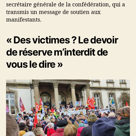
secrétaire générale de la confédération, qui a
m
a
transmis un message de soutien aux
n
manifestants.
i
f
« Des victimes ? Le devoir
e
s
de réserve m’interdit de
t
a
vous le dire »
n
t
s