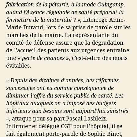
fabrication de la pénurie, à la mode Guingamp,
i
quand l’Agence régionale de santé préparait la
n
fermeture de la maternité ? »
, interroge Anne-
d
i
Marie Durand, lors de sa prise de parole sur les
g
marches de la mairie. La représentante du
n
comité de défense assure que la dégradation
e
de l’accueil des patients aux urgences entraîne
d
une
« perte de chances »
, c’est-à-dire des morts
e
évitables.
s
m
« Depuis des dizaines d’années, des réformes
i
l
successives ont eu comme conséquence de
l
diminuer l’offre du service public de santé. Les
i
hôpitaux auxquels on a imposé des budgets
e
inférieurs aux besoins sont aujourd’hui sinistrés
r
»
, attaque pour sa part Pascal Lasbleiz.
s
Infirmier et délégué CGT pour l’hôpital, il se
d
fait également porte-parole de Sophie Binet,
e