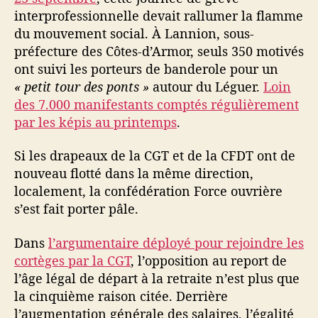
,
interprofessionnelle devait rallumer la flamme
p
du mouvement social. À Lannion, sous-
o
préfecture des Côtes-d’Armor, seuls 350 motivés
u
r
ont suivi les porteurs de banderole pour un
q
« petit tour des ponts »
autour du Léguer.
Loin
u
des 7.000 manifestants comptés régulièrement
o
par les képis au printemps
.
i
m
Si les drapeaux de la CGT et de la CFDT ont de
a
nouveau flotté dans la même direction,
n
localement, la confédération Force ouvrière
i
f
s’est fait porter pâle.
e
s
Dans
l’argumentaire déployé pour rejoindre les
t
cortèges par la CGT
, l’opposition au report de
a
l’âge légal de départ à la retraite n’est plus que
i
la cinquième raison citée. Derrière
e
l’augmentation générale des salaires, l’égalité
n