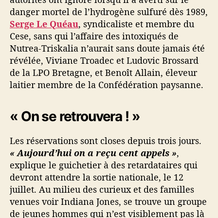
u
danger mortel de l’hydrogène sulfuré dès 1989,
r
Serge Le Quéau
, syndicaliste et membre du
s
Cese, sans qui l’affaire des intoxiqués de
d
Nutrea-Triskalia n’aurait sans doute jamais été
’
révélée, Viviane Troadec et Ludovic Brossard
a
de la LPO Bretagne, et Benoît Allain, éleveur
l
laitier membre de la Confédération paysanne.
e
r
t
« On se retrouvera ! »
e
d
u
Les réservations sont closes depuis trois jours.
f
« Aujourd’hui on a reçu cent appels »
,
i
explique le guichetier à des retardataires qui
l
devront attendre la sortie nationale, le 12
m
juillet. Au milieu des curieux et des familles
«
venues voir Indiana Jones, se trouve un groupe
A
l
de jeunes hommes qui n’est visiblement pas là