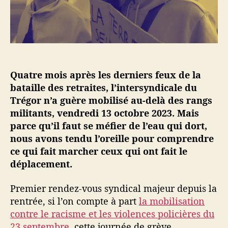
r
i
]
t
c
D
i
l
e
c
e
s
l
s
e
a
Quatre mois après les derniers feux de la
l
a
bataille des retraites, l’intersyndicale du
i
Trégor n’a guère mobilisé au-delà des rangs
r
militants, vendredi 13 octobre 2023. Mais
e
parce qu’il faut se méfier de l’eau qui dort,
s
nous avons tendu l’oreille pour comprendre
a
ce qui fait marche
r ceux qui ont fait le
u
déplacement.
c
l
i
Premier rendez-vous syndical majeur depuis la
m
rentrée, si l’on compte à part
la mobilisation
a
contre le racisme et les violences policières du
t
23 septembre
, cette journée de grève