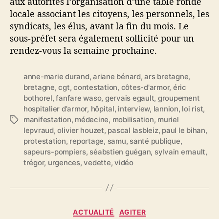
aux autorités l’organisation d’une table ronde
locale associant les citoyens, les personnels, les
syndicats, les élus, avant la fin du mois. Le
sous-préfet sera également sollicité pour un
rendez-vous la semaine prochaine.
anne-marie durand
,
ariane bénard
,
ars bretagne
,
bretagne
,
cgt
,
contestation
,
côtes-d'armor
,
éric
bothorel
,
fanfare waso
,
gervais egault
,
groupement
hospitalier d'armor
,
hôpital
,
interview
,
lannion
,
loi rist
,
manifestation
,
médecine
,
mobilisation
,
muriel
É
lepvraud
,
olivier houzet
,
pascal lasbleiz
,
paul le bihan
,
t
protestation
,
reportage
,
samu
,
santé publique
,
i
sapeurs-pompiers
,
séabstien guégan
,
sylvain ernault
,
q
trégor
,
urgences
,
vedette
,
vidéo
u
e
t
t
e
C
ACTUALITÉ
AGITER
s