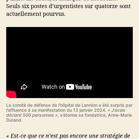
u
Seuls six postes d’urgentistes sur quatorze sont
r
actuellement pourvus.
g
e
n
c
e
s
h
o
s
p
i
t
a
l
Le comité de défense de l’hôpital de Lannion a été surpris par
l’affluence à sa manifestation du 13 janvier 2024.
« J’avais
i
déclaré 500 personnes »
, s’étonne sa fondatrice, Anne-Marie
è
Durand.
r
e
« Est-ce que ce n’est pas encore une stratégie de
s