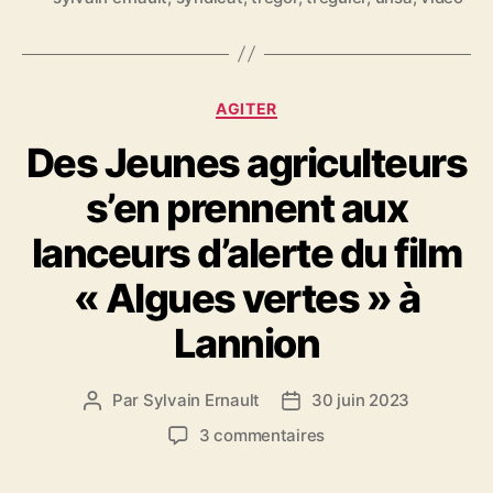
t
t
e
s
C
AGITER
a
Des Jeunes agriculteurs
t
é
s’en prennent aux
g
o
lanceurs d’alerte du film
r
i
« Algues vertes » à
e
s
Lannion
Par
Sylvain Ernault
30 juin 2023
A
D
u
a
s
3 commentaires
t
t
u
e
e
r