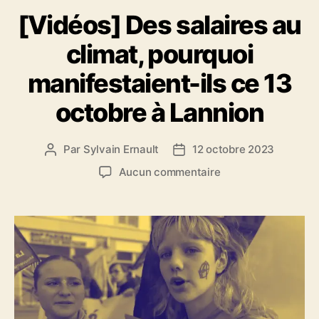
a
[Vidéos] Des salaires au
t
é
climat, pourquoi
g
o
manifestaient-ils ce 13
r
i
octobre à Lannion
e
s
Par
Sylvain Ernault
12 octobre 2023
A
D
u
a
s
Aucun commentaire
t
t
u
e
e
r
u
d
[
r
e
V
d
l
i
e
’
d
l
a
é
’
r
o
a
t
s