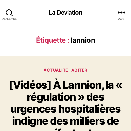
La Déviation
Recherche
Menu
Étiquette :
lannion
C
ACTUALITÉ
AGITER
a
[Vidéos] À Lannion, la «
t
é
régulation » des
g
o
urgences hospitalières
r
i
indigne des milliers de
e
s