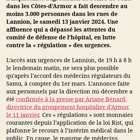
o
dans les Côtes-d’Armor a fait descendre au
n
moins 3.000 personnes dans les rues de
,
Lannion, le samedi 13 janvier 2024. Une
l
affluence qui a dépassé les attentes du
a
comité de défense de l’hôpital, en lutte
«
contre la « régulation » des urgences.
r
é
L’accès aux urgences de Lannion, de 19 h à 8 h
g
u
le lendemain matin, ne sera plus possible
l
qu’après l’accord des médecins régulateurs du
a
Samu, à compter du 1er mars. L’annonce faite
t
aux personnels par la direction mi-décembre a
i
été
confirmée à la presse par Ariane Bénard,
o
directrice du groupement hospitalier d’Armor,
n
le 11 janvier
. Ces « régulations » sont monnaies
»
d
courantes depuis l’application de la loi Rist, qui
e
plafonne le recours à l’intérim médical dans le
s
public. En cause, le manque de médecins.