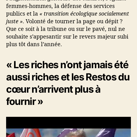
femmes-hommes, la défense des services
t
-
publics et la
« transition écologique socialement
i
juste »
. Volonté de tourner la page ou dépit ?
l
Que ce soit à la tribune ou sur le pavé, nul ne
s
souhaite s’appesantir sur le revers majeur subi
c
plus tôt dans l’année.
e
1
3
« Les riches n’ont jamais été
o
c
aussi riches et les Restos du
t
cœur n’arrivent plus à
o
b
fournir »
r
e
à
L
a
n