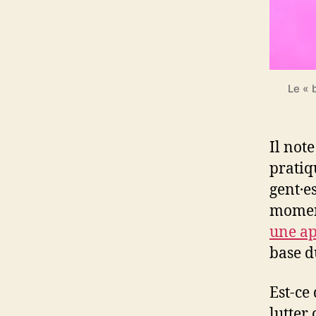
Le « 
Il note
pratiq
gent·e
momen
une ap
base d
Est-ce
lutter