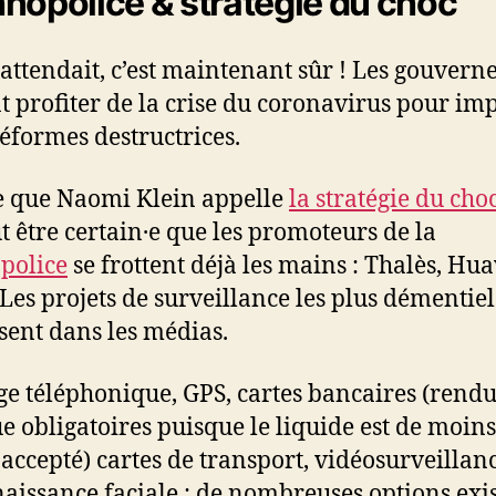
nopolice & stratégie du choc
 attendait, c’est maintenant sûr ! Les gouver
t profiter de la crise du coronavirus pour im
réformes destructrices.
ce que Naomi Klein appelle
la stratégie du cho
t être certain·e que les promoteurs de la
police
se frottent déjà les mains : Thalès, Hu
es projets de surveillance les plus démentiel
ssent dans les médias.
e téléphonique, GPS, cartes bancaires (rend
e obligatoires puisque le liquide est de moin
accepté) cartes de transport, vidéosurveillan
aissance faciale : de nombreuses options exi