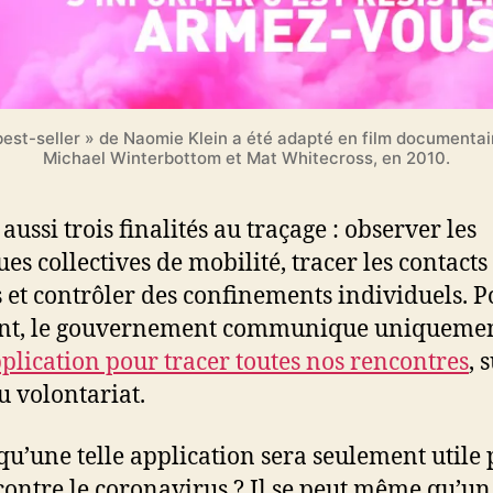
best-seller » de Naomie Klein a été adapté en film documentai
Michael Winterbottom et Mat Whitecross, en 2010.
 aussi trois finalités au traçage : observer les
ues collectives de mobilité, tracer les contacts
s et contrôler des confinements individuels. P
t, le gouvernement communique uniquemen
plication pour tracer toutes nos rencontres
, 
u volontariat.
 qu’une telle application sera seulement utile
 contre le coronavirus ? Il se peut même qu’un 