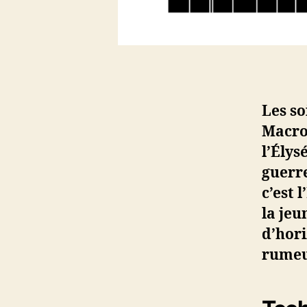
Les so
Macron
l’Élys
guerre
c’est 
la jeu
d’hori
rumeur