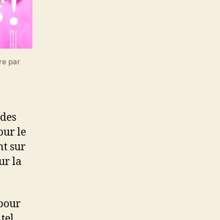
re par
 des
our le
t sur
sur la
 pour
tel