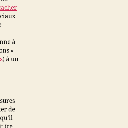
 cacher
ociaux
e
onne à
ons »
s
) à un
sures
ter de
qu’il
t (ce