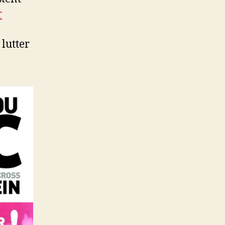
r
 lutter