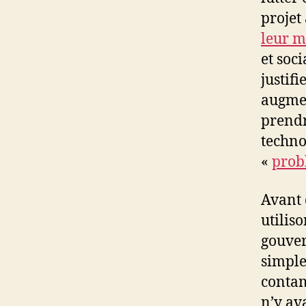
projet 
leur m
et soc
justifi
augmen
prendr
techno
«
prob
Avant 
utiliso
gouver
simple
contam
n’y av