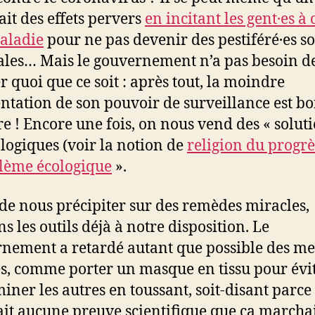
ait des effets pervers
en incitant les gent·es à
aladie
pour ne pas devenir des pestiféré·es s
iales… Mais le gouvernement n’a pas besoin d
er quoi que ce soit : après tout, la moindre
tation de son pouvoir de surveillance est b
e ! Encore une fois, on nous vend des « soluti
logiques (voir la notion de
religion du progrè
lème écologique
».
de nous précipiter sur des remèdes miracles,
ns les outils déjà à notre disposition. Le
nement a retardé autant que possible des me
s, comme porter un masque en tissu pour évi
iner les autres en toussant, soit-disant parce 
ait aucune preuve scientifique que ça marchai