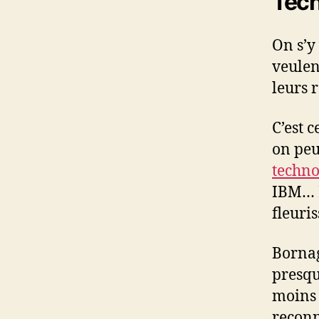
Tech
On s’y
veulen
leurs 
C’est 
on peu
techno
IBM… L
fleuri
Bornag
presqu
moins 
reconn