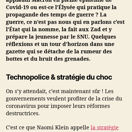
é
Covid-19 ou est-ce l’Élysée qui pratique la
·
propagande des temps de guerre ? La
e
guerre, ce n’est pas nous qui en parlons c’est
s
l’État qui la nomme, la fait aux Zad et y
#
prépare la jeunesse par le SNU. Quelques
7
réflexions et un tour d’horizon dans une
–
gazette qui se détache de la rumeur des
G
u
bottes et du bruit des grenades.
e
r
Technopolice & stratégie du choc
r
e
,
On s’y attendait, c’est maintenant sûr ! Les
c
gouvernements veulent profiter de la crise du
o
coronavirus pour imposer leurs réformes
c
destructrices.
a
r
C’est ce que Naomi Klein appelle
la stratégie
d