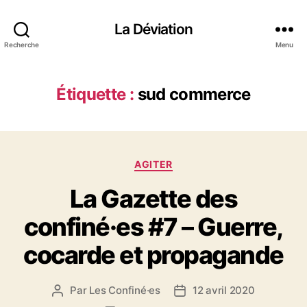
La Déviation
Recherche
Menu
Étiquette :
sud commerce
C
AGITER
a
La Gazette des
t
é
confiné·es #7 – Guerre,
g
o
cocarde et propagande
r
i
e
Par
Les Confiné·es
12 avril 2020
A
D
s
u
a