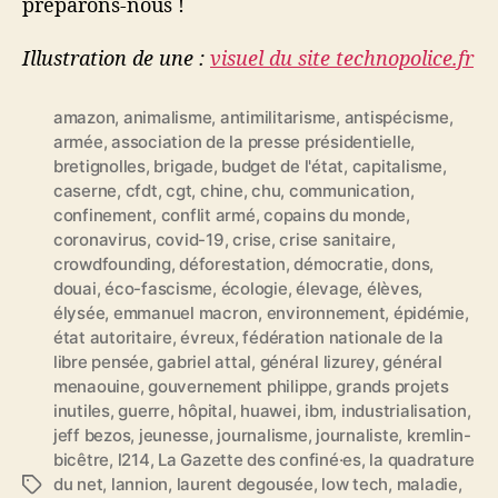
préparons-nous !
Illustration de une :
visuel du site technopolice.fr
amazon
,
animalisme
,
antimilitarisme
,
antispécisme
,
armée
,
association de la presse présidentielle
,
bretignolles
,
brigade
,
budget de l'état
,
capitalisme
,
caserne
,
cfdt
,
cgt
,
chine
,
chu
,
communication
,
confinement
,
conflit armé
,
copains du monde
,
coronavirus
,
covid-19
,
crise
,
crise sanitaire
,
crowdfounding
,
déforestation
,
démocratie
,
dons
,
douai
,
éco-fascisme
,
écologie
,
élevage
,
élèves
,
élysée
,
emmanuel macron
,
environnement
,
épidémie
,
état autoritaire
,
évreux
,
fédération nationale de la
libre pensée
,
gabriel attal
,
général lizurey
,
général
menaouine
,
gouvernement philippe
,
grands projets
inutiles
,
guerre
,
hôpital
,
huawei
,
ibm
,
industrialisation
,
jeff bezos
,
jeunesse
,
journalisme
,
journaliste
,
kremlin-
bicêtre
,
l214
,
La Gazette des confiné·es
,
la quadrature
du net
,
lannion
,
laurent degousée
,
low tech
,
maladie
,
É