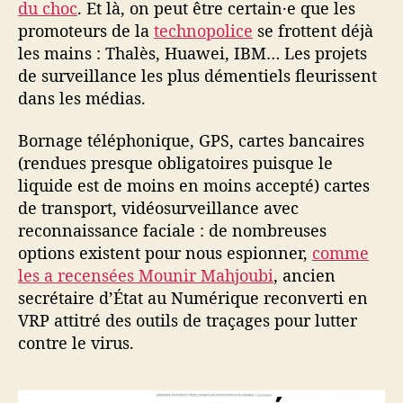
du choc
. Et là, on peut être certain·e que les
e
promoteurs de la
technopolice
se frottent déjà
e
t
les mains : Thalès, Huawei, IBM… Les projets
p
de surveillance les plus démentiels fleurissent
r
dans les médias.
o
p
Bornage téléphonique, GPS, cartes bancaires
a
(rendues presque obligatoires puisque le
g
liquide est de moins en moins accepté) cartes
a
de transport, vidéosurveillance avec
n
reconnaissance faciale : de nombreuses
d
e
options existent pour nous espionner,
comme
les a recensées Mounir Mahjoubi
, ancien
secrétaire d’État au Numérique reconverti en
VRP attitré des outils de traçages pour lutter
contre le virus.