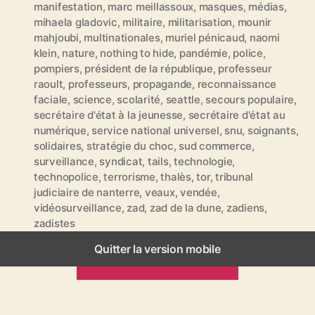
manifestation
,
marc meillassoux
,
masques
,
médias
,
t
mihaela gladovic
,
militaire
,
militarisation
,
mounir
i
mahjoubi
,
multinationales
,
muriel pénicaud
,
naomi
q
klein
,
nature
,
nothing to hide
,
pandémie
,
police
,
u
pompiers
,
président de la république
,
professeur
e
raoult
,
professeurs
,
propagande
,
reconnaissance
t
faciale
,
science
,
scolarité
,
seattle
,
secours populaire
,
t
secrétaire d'état à la jeunesse
,
secrétaire d'état au
e
numérique
,
service national universel
,
snu
,
soignants
,
s
solidaires
,
stratégie du choc
,
sud commerce
,
surveillance
,
syndicat
,
tails
,
technologie
,
technopolice
,
terrorisme
,
thalès
,
tor
,
tribunal
judiciaire de nanterre
,
veaux
,
vendée
,
vidéosurveillance
,
zad
,
zad de la dune
,
zadiens
,
zadistes
Quitter la version mobile
ARTICLES PRÉCÉDENTS