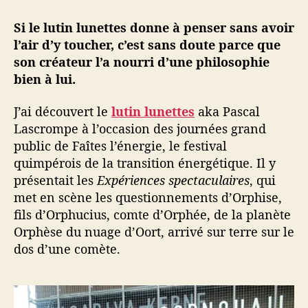
t
Si le lutin lunettes donne à penser sans avoir
a
l’air d’y toucher, c’est sans doute parce que
c
u
son créateur l’a nourri d’une philosophie
l
bien à lui.
a
i
J’ai découvert le
lutin lunettes
aka Pascal
r
Lascrompe à l’occasion des journées grand
e
public de Faîtes l’énergie, le festival
s
quimpérois de la transition énergétique. Il y
d
présentait les
Expériences spectaculaires
, qui
u
l
met en scène les questionnements d’Orphise,
u
fils d’Orphucius, comte d’Orphée, de la planète
t
Orphèse du nuage d’Oort, arrivé sur terre sur le
i
dos d’une comète.
n
l
u
n