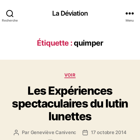
La Déviation
Recherche
Menu
Étiquette :
quimper
C
VOIR
a
Les Expériences
t
é
spectaculaires du lutin
g
o
lunettes
r
i
e
Par
Geneviève Canivenc
17 octobre 2014
A
D
s
u
a