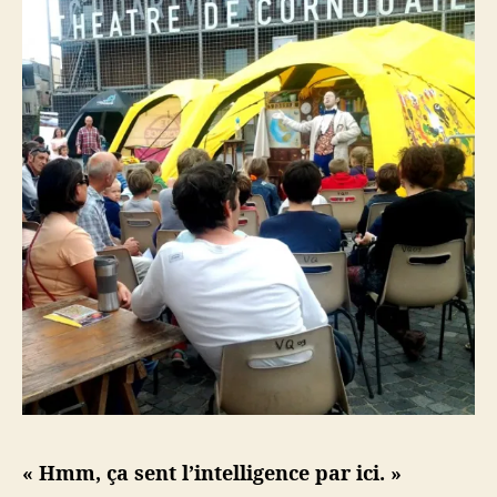
e
t
t
e
s
« Hmm, ça sent l’intelligence par ici. »