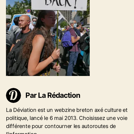
t
c
i
l
c
e
l
e
Par La Rédaction
La Déviation est un webzine breton axé culture et
politique, lancé le 6 mai 2013. Choisissez une voie
différente pour contourner les autoroutes de