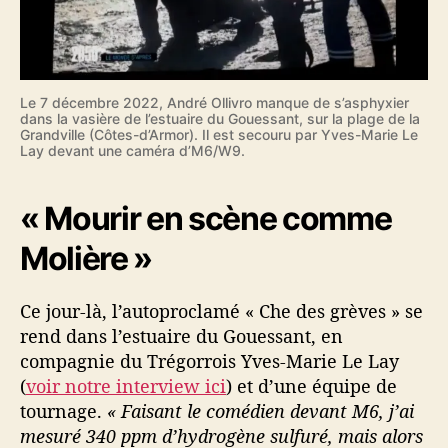
’
a
l
e
r
Le 7 décembre 2022, André Ollivro manque de s’asphyxier
dans la vasière de l’estuaire du Gouessant, sur la plage de la
t
Grandville (Côtes-d’Armor). Il est secouru par Yves-Marie Le
e
Lay devant une caméra d’M6/W9.
« Mourir en scène comme
Molière »
Ce jour-là, l’autoproclamé « Che des grèves » se
rend dans l’estuaire du Gouessant, en
compagnie du Trégorrois Yves-Marie Le Lay
(
voir notre interview ici
) et d’une équipe de
tournage.
« Faisant le comédien devant M6, j’ai
mesuré 340 ppm d’hydrogène sulfuré, mais alors