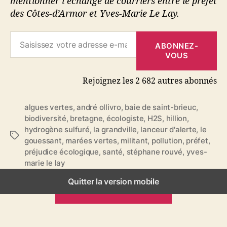
mentionner l’échange de courriers entre le préfet
des Côtes-d’Armor et Yves-Marie Le Lay.
Saisissez votre adresse e-mail…
ABONNEZ-
VOUS
Rejoignez les 2 682 autres abonnés
algues vertes
,
andré ollivro
,
baie de saint-brieuc
,
biodiversité
,
bretagne
,
écologiste
,
H2S
,
hillion
,
hydrogène sulfuré
,
la grandville
,
lanceur d'alerte
,
le
É
gouessant
,
marées vertes
,
militant
,
pollution
,
préfet
,
t
préjudice écologique
,
santé
,
stéphane rouvé
,
yves-
i
marie le lay
q
u
Quitter la version mobile
ARTICLES PRÉCÉDENTS
e
t
t
e