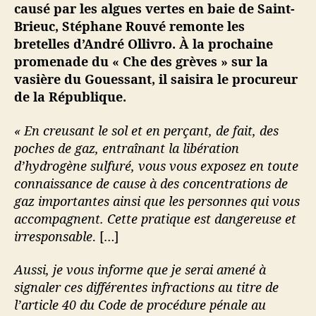
e
causé par les algues vertes en baie de Saint-
s
Brieuc, Stéphane Rouvé remonte les
C
bretelles d’André Ollivro. À la prochaine
ô
promenade du « Che des grèves » sur la
t
vasière du Gouessant, il saisira le procureur
e
de la République.
s
-
d
« En creusant le sol et en perçant, de fait, des
’
poches de gaz, entraînant la libération
A
d’hydrogène sulfuré, vous vous exposez en toute
r
connaissance de cause à des concentrations de
m
gaz importantes ainsi que les personnes qui vous
o
accompagnent. Cette pratique est dangereuse et
r
irresponsable
. […]
a
u
Aussi, je vous informe que je serai amené à
x
p
signaler ces différentes infractions au titre de
e
l’article 40 du Code de procédure pénale au
t