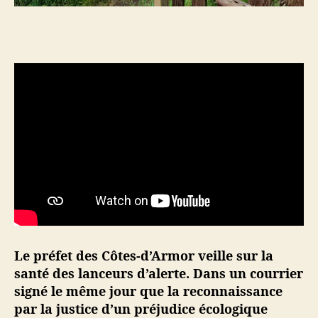
g
u
e
s
v
e
r
t
e
s
:
l
e
p
r
é
Le préfet des Côtes-d’Armor veille sur la
f
santé des lanceurs d’alerte. Dans un courrier
e
signé le même jour que la reconnaissance
t
d
par la justice d’un préjudice écologique