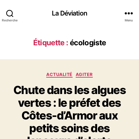
La Déviation
Recherche
Menu
Étiquette :
écologiste
C
ACTUALITÉ
AGITER
a
Chute dans les algues
t
é
vertes : le préfet des
g
o
Côtes-d’Armor aux
r
i
petits soins des
e
s