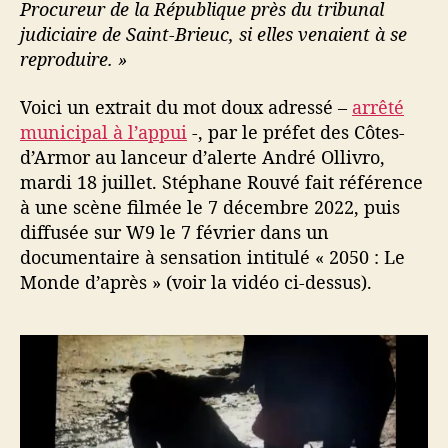
Procureur de la République près du tribunal
i
judiciaire de Saint-Brieuc, si elles venaient à se
t
reproduire. »
s
s
Voici un extrait du mot doux adressé –
arrêté
o
municipal à l’appui
-, par le préfet des Côtes-
i
n
d’Armor au lanceur d’alerte André Ollivro,
s
mardi 18 juillet. Stéphane Rouvé fait référence
d
à une scène filmée le 7 décembre 2022, puis
e
diffusée sur W9 le 7 février dans un
s
documentaire à sensation intitulé « 2050 : Le
l
Monde d’après » (voir la vidéo ci-dessus).
a
n
c
e
u
r
s
d