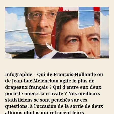
e
e
r
u
d
H
r
e
o
d
l
l
e
’
l
l
a
a
’
r
n
a
t
d
r
i
e
t
c
v
i
l
s
c
e
M
l
é
e
Infographie – Qui de François-Hollande ou
l
de Jean-Luc Mélenchon agite le plus de
e
n
drapeaux français ? Qui d’entre eux deux
c
porte le mieux la cravate ? Nos meilleurs
h
statisticiens se sont penchés sur ces
o
questions, à l’occasion de la sortie de deux
n
albums photos qui retracent leurs