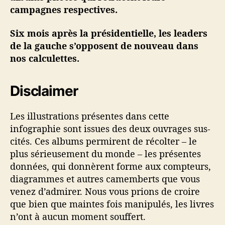
e
campagnes respectives.
n
a
Six mois après la présidentielle, les leaders
l
de la gauche s’opposent de nouveau dans
b
u
nos calculettes.
m
p
Disclaimer
h
o
t
Les illustrations présentes dans cette
o
infographie sont issues des deux ouvrages sus-
cités. Ces albums permirent de récolter – le
plus sérieusement du monde – les présentes
données, qui donnèrent forme aux compteurs,
diagrammes et autres camemberts que vous
venez d’admirer. Nous vous prions de croire
que bien que maintes fois manipulés, les livres
n’ont à aucun moment souffert.