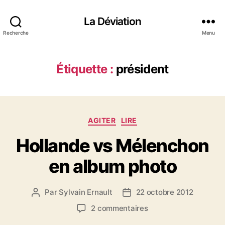
La Déviation
Recherche
Menu
Étiquette :
président
C
AGITER
LIRE
a
Hollande vs Mélenchon
t
é
en album photo
g
o
r
Par
Sylvain Ernault
22 octobre 2012
A
D
i
u
a
e
s
2 commentaires
t
t
s
u