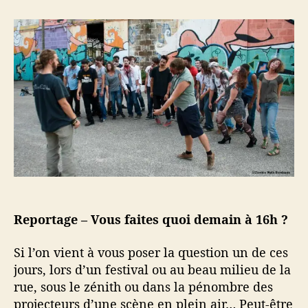
e
e
r
u
d
2
r
e
8
d
l
j
e
’
o
l
a
u
’
r
r
a
t
s
r
i
p
t
c
l
i
l
u
c
e
s
l
t
e
a
Reportage – Vous faites quoi demain à 16h ?
r
d
(
Si l’on vient à vous poser la question un de ces
o
jours, lors d’un festival ou au beau milieu de la
u
rue, sous le zénith ou dans la pénombre des
p
projecteurs d’une scène en plein air… Peut-être