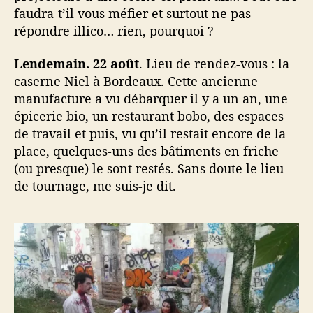
r
faudra-t’il vous méfier et surtout ne pas
e
répondre illico… rien, pourquoi ?
s
q
Lendemain. 22 août
. Lieu de rendez-vous : la
u
e
caserne Niel à Bordeaux. Cette ancienne
)
manufacture a vu débarquer il y a un an, une
épicerie bio, un restaurant bobo, des espaces
de travail et puis, vu qu’il restait encore de la
place, quelques-uns des bâtiments en friche
(ou presque) le sont restés. Sans doute le lieu
de tournage, me suis-je dit.