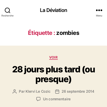
La Déviation
Recherche
Menu
Étiquette :
zombies
C
VOIR
a
28 jours plus tard (ou
t
é
presque)
g
o
r
Par
Klervi Le Cozic
26 septembre 2014
A
D
i
u
a
e
s
Un commentaire
t
t
s
u