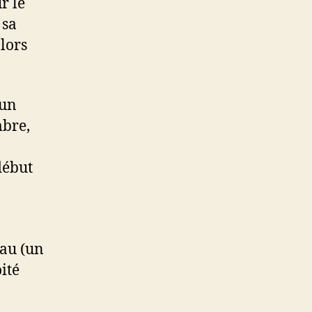
ur le
 sa
alors
’un
mbre,
début
eau (un
oité
0