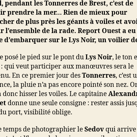
l, pendant les Tonnerres de Brest, c’est de
ir prendre la mer… Rien de mieux pour
her de plus près les géants à voiles et avo
r l’ensemble de la rade. Report Ouest a eu
 d’embarquer sur le Lys Noir, un voilier d
e posé le pied sur le pont du
Lys Noir
, le ton 
: qui veut participer aux manœuvres sera le
nu. En ce premier jour des
Tonnerres
, c’est
nce, la pluie n’a pas encore pointé son nez. O
 donc hisser les voiles. Le capitaine
Alexand
et
donne une seule consigne : rester assis jusq
du port, visibilité oblige.
le temps de photographier le
Sedov
qui arrive