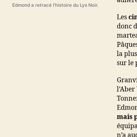
Edmond a retracé l’histoire du Lys Noir.
Les
ci
donc d
martea
Pâques
la plu
sur le
Granvi
l’Aber
Tonner
Edmond,
mais p
équipa
n’a au