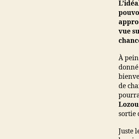
L’idéa
pouvo
approc
vue su
chance
À pein
donné 
bienve
de cha
pourra
Lozou
sortie 
Juste 