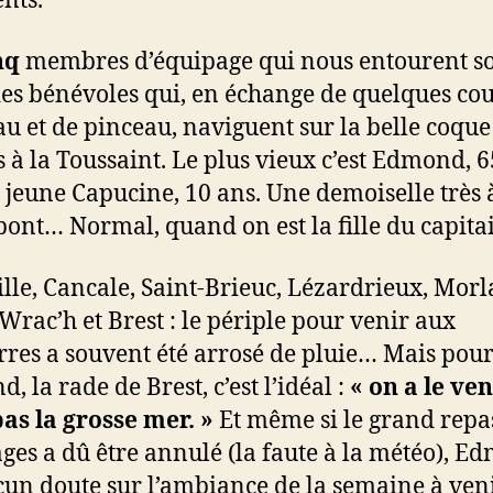
nq
membres d’équipage qui nous entourent s
es bénévoles qui, en échange de quelques co
u et de pinceau, naviguent sur la belle coque
 à la Toussaint. Le plus vieux c’est Edmond, 6
s jeune Capucine, 10 ans. Une demoiselle très à
 pont… Normal, quand on est la fille du capita
lle, Cancale, Saint-Brieuc, Lézardrieux, Morl
 Wrac’h et Brest : le périple pour venir aux
res a souvent été arrosé de pluie… Mais pou
 la rade de Brest, c’est l’idéal :
« on a le ven
as la grosse mer. »
Et même si le grand repa
ges a dû être annulé (la faute à la météo), E
cun doute sur l’ambiance de la semaine à veni