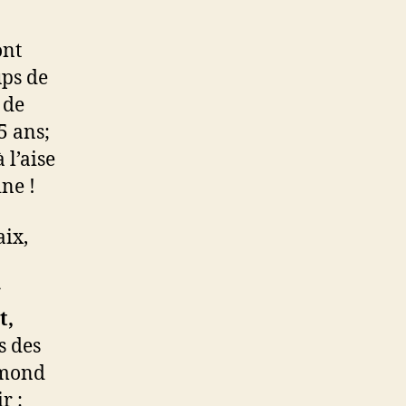
ont
ups de
 de
5 ans;
 l’aise
ine !
aix,
r
t,
s des
dmond
r :