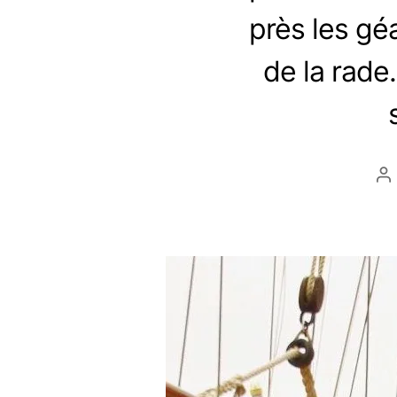
près les gé
de la rade
A
u
t
e
u
r
d
e
l
’
a