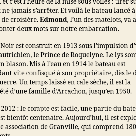
 et c’est l’heure de la mise sous voiles : tirer s
 ne jamais s’arrêter. Et voilà le bateau lancé à
 de croisière.
Edmond
, l’un des matelots, va 
onter deux mots sur notre embarcation.
 Noir est construit en 1913 sous l’impulsion d
autrichien, le Prince de Roquelyne. Le lys so
on blason. Mis à l’eau en 1914 le bateau est
ant vite confisqué à son propriétaire, dès le 
uerre. Un temps laissé en cale sèche, il est la
été d’une famille d’Arcachon, jusqu’en 1950.
 2012 : le compte est facile, une partie du bat
est bientôt centenaire. Aujourd’hui, il est expl
e association de Granville, qui comprend 18
nts.