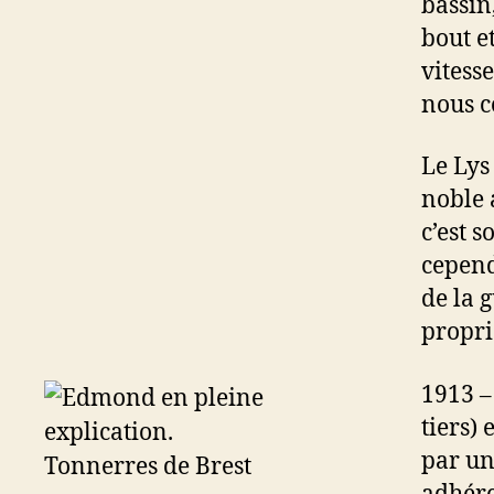
bassin,
bout et
vitesse
nous c
Le Lys
noble 
c’est s
cepend
de la g
propri
1913 –
tiers) 
par un
adhére