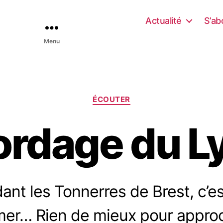
Actualité
S’ab
Menu
C
ÉCOUTER
a
t
ordage du L
é
g
o
r
i
e
dant les Tonnerres de Brest, c’e
s
mer… Rien de mieux pour appro