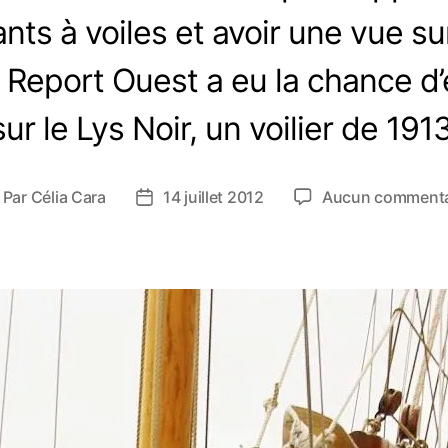
ants à voiles et avoir une vue su
. Report Ouest a eu la chance 
sur le Lys Noir, un voilier de 1913
Par
Célia Cara
14 juillet 2012
Aucun commenta
D
a
t
e
d
e
l
’
a
r
t