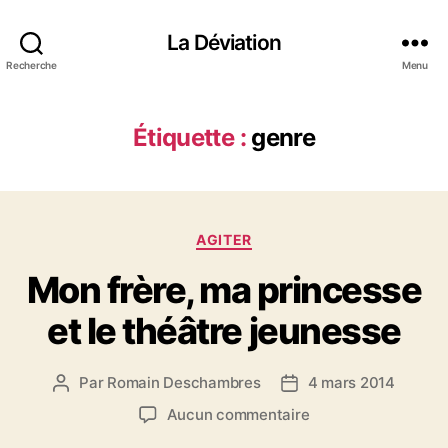
La Déviation
Recherche
Menu
Étiquette :
genre
C
AGITER
a
Mon frère, ma princesse
t
é
et le théâtre jeunesse
g
o
r
Par
Romain Deschambres
4 mars 2014
A
D
i
u
a
e
s
Aucun commentaire
t
t
s
u