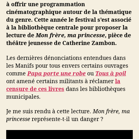
e
à offrir une programmation
e
cinématographique autour de la thématique
t
du genre. Cette année le festival s’est associé
l
à la bibliothèque centrale pour proposer la
e
lecture de
Mon frère, ma princesse
, pièce de
t
h
théâtre jeunesse de Catherine Zambon.
é
â
Les dernières dénonciations entendues dans
t
les Manifs pour tous envers certains ouvrages
r
comme
Papa porte une robe
ou
Tous à poil
e
ont amené certains militants à réclamer
la
j
censure de ces livres
dans les bibliothèques
e
municipales.
u
n
e
Je me suis rendu à cette lecture.
Mon frère, ma
s
princesse
représente-t-il un danger ?
s
e