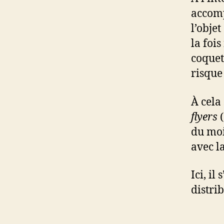
accomp
l’objet
la foi
coquet
risque
À cela 
flyers
(
du moi
avec l
Ici, il 
distri