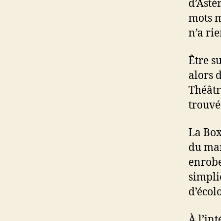
d’Astér
mots m
n’a ri
Être s
alors 
Théâtre
trouvé
La Box
du mar
enrobe
simpli
d’écolo
À l’in