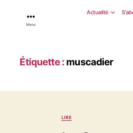
Actualité
S’ab
Menu
Étiquette :
muscadier
C
LIRE
a
t