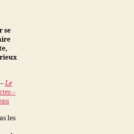
r se
aire
te,
rieux
–
Le
ctes –
eau
as les