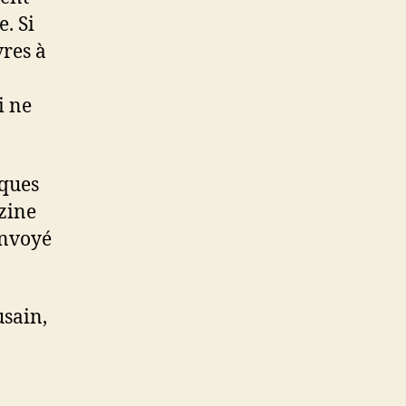
. Si
vres à
i ne
lques
nzine
envoyé
usain,