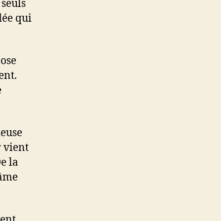
 seuls
dée qui
pose
ent.
e
heuse
 vient
e la
 âme
nent