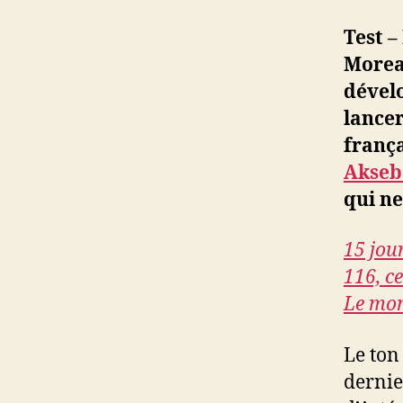
Test –
Morea
dévelo
lancer
frança
Akseb
qui ne
15 jou
116, c
Le mon
Le ton
dernie