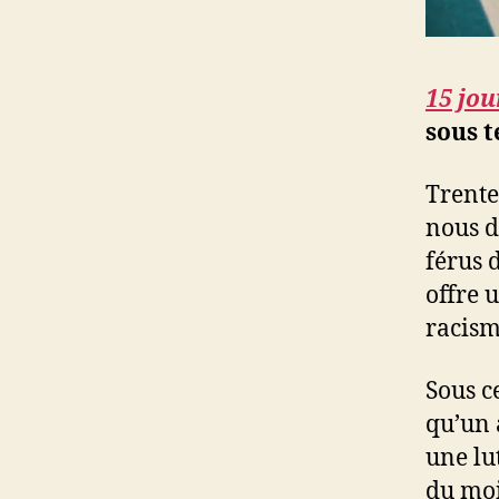
15 jou
sous t
Trente
nous d
férus 
offre 
racism
Sous c
qu’un 
une lu
du moi