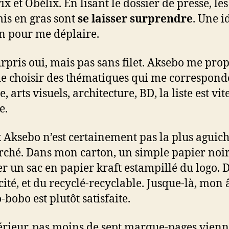
ix et Obélix. En lisant le dossier de presse, les
is en gras sont
se laisser surprendre
. Une i
en pour me déplaire.
urpris oui, mais pas sans filet. Aksebo me pro
de choisir des thématiques qui me correspond
, arts visuels, architecture, BD, la liste est vit
e.
 Aksebo n’est certainement pas la plus aguic
ché. Dans mon carton, un simple papier noir
r un sac en papier kraft estampillé du logo. D
cité, et du recyclé-recyclable. Jusque-là, mon
-bobo est plutôt satisfaite.
térieur, pas moins de sept marque-pages vien