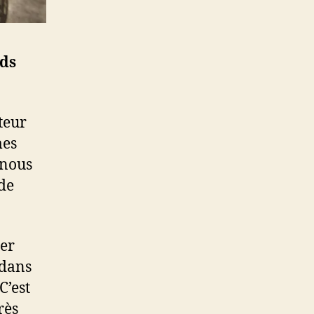
eds
teur
mes
 nous
 de
her
 dans
C’est
rès