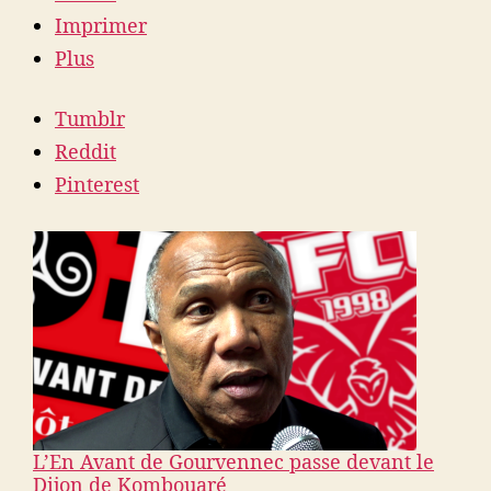
Imprimer
Plus
Tumblr
Reddit
Pinterest
L’En Avant de Gourvennec passe devant le
Dijon de Kombouaré