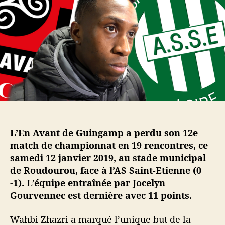
d
l
s
e
’
f
l
a
a
’
r
i
a
t
b
r
i
l
t
c
e
i
l
s
c
e
S
l
t
e
é
p
L’En Avant de Guingamp a perdu son 12e
h
match de championnat en 19 rencontres, ce
a
samedi 12 janvier 2019, au stade municipal
n
de Roudourou, face à l’AS Saint-Etienne (0
o
i
-1). L’équipe entraînée par Jocelyn
s
Gourvennec est dernière avec 11 points.
v
i
Wahbi Zhazri a marqué l’unique but de la