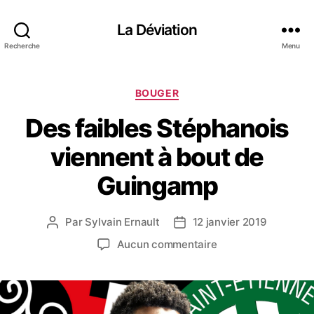
La Déviation
Recherche
Menu
C
BOUGER
a
Des faibles Stéphanois
t
é
viennent à bout de
g
o
Guingamp
r
i
e
Par
Sylvain Ernault
12 janvier 2019
A
D
s
u
a
s
Aucun commentaire
t
t
u
e
e
r
u
d
D
r
e
e