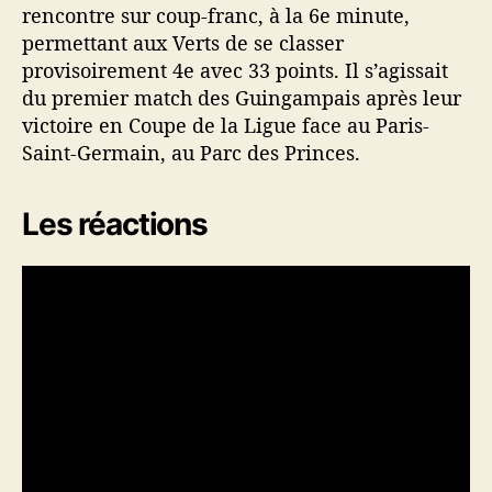
e
rencontre sur coup-franc, à la 6e minute,
n
permettant aux Verts de se classer
n
provisoirement 4e avec 33 points. Il s’agissait
e
du premier match des Guingampais après leur
n
t
victoire en Coupe de la Ligue face au Paris-
à
Saint-Germain, au Parc des Princes.
b
o
Les réactions
u
t
d
e
G
u
i
n
g
a
m
p