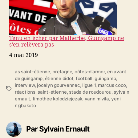
Tenu en échec par Malherbe, Guingamp ne
s’en relèvera pas
Date
4 mai 2019
as saint-étienne
,
bretagne
,
côtes-d'armor
,
en avant
de guingamp
,
étienne didot
,
football
,
guingamp
,
interview
,
jocelyn gourvennec
,
ligue 1
,
marcus coco
,
É
réactions
,
saint-étienne
,
stade de roudourou
,
sylvain
t
ernault
,
timothée kolodziejczak
,
yann m'vila
,
yeni
i
n'gbakoto
q
u
e
Par Sylvain Ernault
t
t