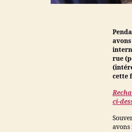
Pendan
avons 
intern
rue (p
(intér
cette 
Recha
ci-des
Souven
avons 