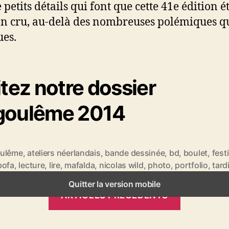
petits détails qui font que cette 41e édition é
on cru, au-delà des nombreuses polémiques qu
es.
itez notre dossier
goulême 2014
ulême
,
ateliers néerlandais
,
bande dessinée
,
bd
,
boulet
,
fest
bofa
,
lecture
,
lire
,
mafalda
,
nicolas wild
,
photo
,
portfolio
,
tard
Quitter la version mobile
ARTICLES PRÉCÉDENTS