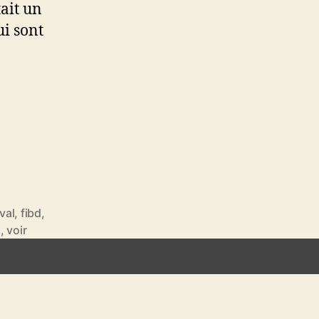
tait un
i sont
ival
,
fibd
,
i
,
voir