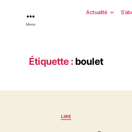
Actualité
S’ab
Menu
Étiquette :
boulet
C
LIRE
a
t