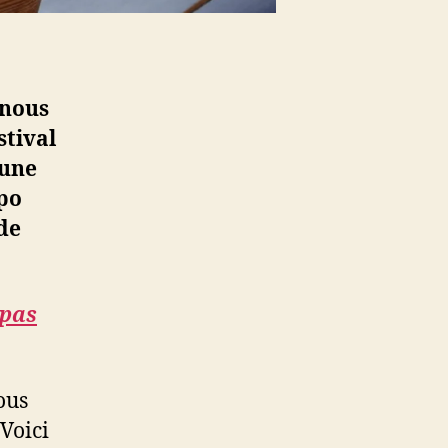
o
t
o
s
 nous
stival
’une
xpo
de
 pas
ous
Voici