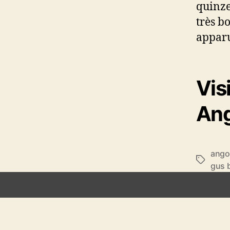
quinze 
très b
apparu
Vis
An
ango
É
gus 
t
i
q
u
e