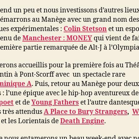
tend un peu et nous investissons d’autres lieu
démarrons au Manège avec un grand nom des
es expérimentales :
Colin Stetson
et un espo
venu de
Manchester : MONEY
qui vient de fa
emière partie remarquée de Alt-J à l’Olympia
erons accueillis pour la première fois au Thé
ntin à Pont-Scorff avec un spectacle rare
minique A
. Puis, retour au Manège pour deux
s : l’une épique avec le hip-hop aventureux de
poet
et de
Young Fathers
et l’autre dantesqu
s très attendus
A Place to Bury Strangers
,
Wa
et les Lorientais de
Death Engine
.
e nous entamerons un beau week-end avec n