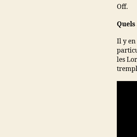
Off.
Quels 
Il y en
partic
les Lo
trempl