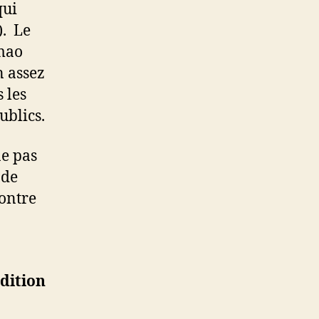
qui
»
). Le
smao
 assez
 les
ublics.
ne pas
nde
contre
dition