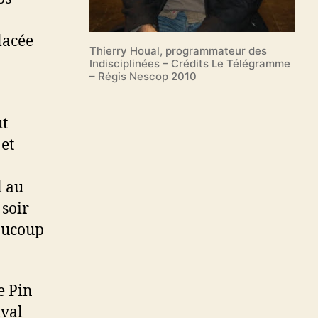
lacée
Thierry Houal, programmateur des
Indisciplinées – Crédits Le Télégramme
– Régis Nescop 2010
ut
et
l au
 soir
aucoup
e Pin
ival