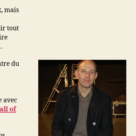
x, mais
ir tout
ire
.
âtre du
e avec
ll of
os