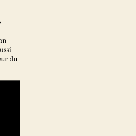
?
ion
ussi
eur du