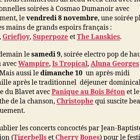
ionnelles soirées à Cosmao Dumanoir avec
ment, le
vendredi 8 novembre
, une soirée p
es mains de grands espoirs français :
,
Griefjoy
,
Superpoze
et
The Lanskies
.
ndemain le
samedi 9
, soirée electro pop de ha
u avec
Wampire
,
Is Tropical
,
Aluna Georges
 Mais aussi le
dimanche 10
un après-midi
ille après le traditionnel déjeuner dominica
e du Blavet avec
Panique au Bois Béton
et le
he de la chanson,
Christophe
qui suscite be
ouement.
ublier les concerts concoctés par Jean-Baptist
ion (
Tigerbells
et
Cherry Bones
) pour le fest