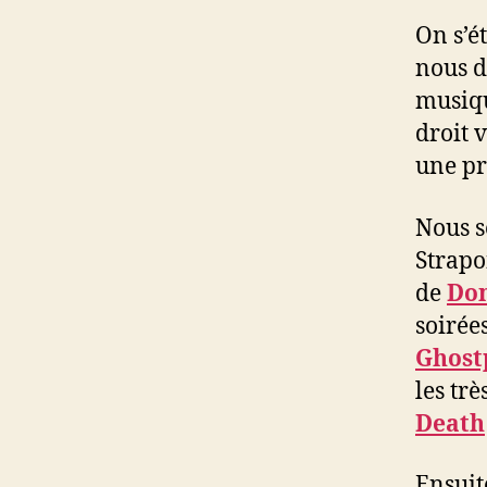
On s’é
nous 
musiqu
droit 
une pr
Nous s
Strapo
de
Do
soirée
Ghost
les trè
Death
Ensuit