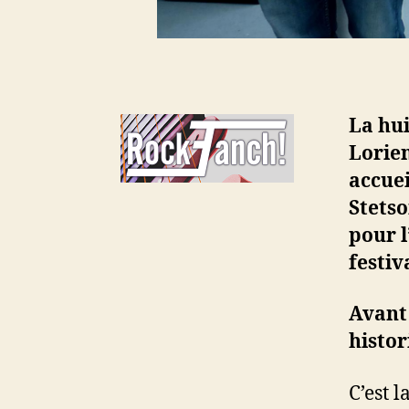
La hu
Lorien
accuei
Stetso
pour 
festiv
Avant
histor
C’est 