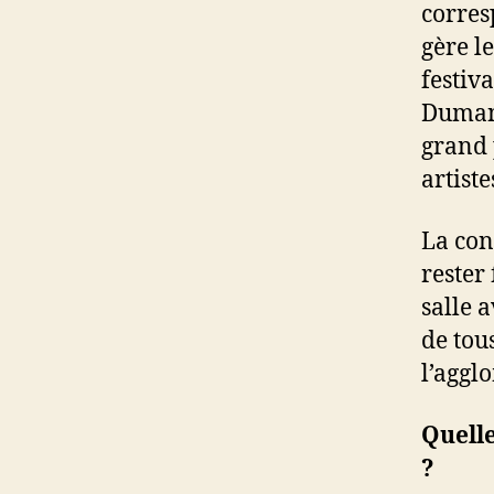
corres
gère l
festiv
Dumano
grand 
artist
La con
rester
salle a
de tou
l’aggl
Quelle
?