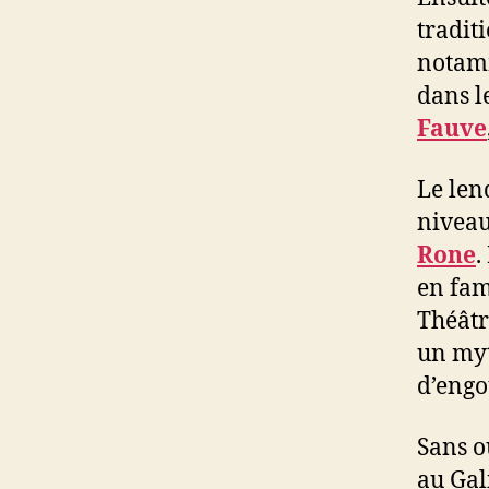
tradit
notam
dans l
Fauve
Le le
nivea
Rone
.
en fam
Théâtr
un myt
d’eng
Sans o
au Gal