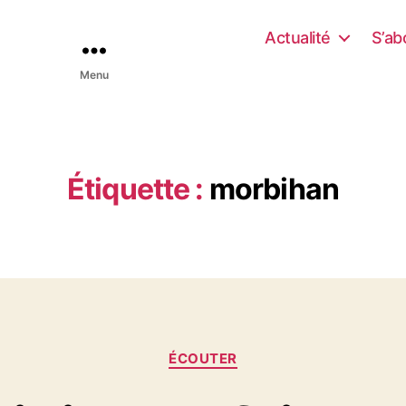
Actualité
S’ab
Menu
Étiquette :
morbihan
C
ÉCOUTER
a
t