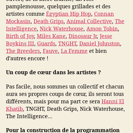
pamplemousse, quelques grillades et des
artistes comme
Égyptian Hip Hop
,
Connan
Mockasin
,
Death Grips
,
Animal Collective
,
The
Intelligence
,
Nick Waterhouse
,
Amon Tobin
,
Birth of Joy
,
Miles Kane
,
Dinosaur Jr
,
Jesse
Boykins III
,
Guards
,
TNGHT
,
Daniel Johnston
,
The Breeders
,
Fauve
,
La Femme
et bien
d’autres encore !
Un coup de cœur dans les artistes ?
Pas facile, nous sommes un collectif et chacun
aura ses propres coups de cœur, ils seront tous
différents, mais pour ma part ce sera
Hanni El
Khatib
, TNGHT, Death Grips, Nick Waterhouse,
The Intelligence…
Pour la construction de la programmation