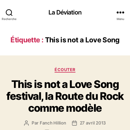
La Déviation
Recherche
Menu
Étiquette :
This is not a Love Song
C
ÉCOUTER
a
This is not a Love Song
t
é
festival, la Route du Rock
g
o
comme modèle
r
i
e
Par
Fanch Hillion
27 avril 2013
A
D
s
u
a