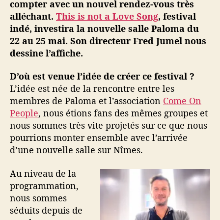
compter avec un nouvel rendez-vous très
f
alléchant.
This is not a Love Song
, festival
e
indé, investira la nouvelle salle Paloma du
s
22 au 25 mai. Son directeur Fred Jumel nous
t
dessine l’affiche.
i
v
a
D’où est venue l’idée de créer ce festival ?
l
L’idée est née de la rencontre entre les
,
membres de Paloma et l’association
Come On
l
People
, nous étions fans des mêmes groupes et
a
nous sommes très vite projetés sur ce que nous
R
pourrions monter ensemble avec l’arrivée
o
d’une nouvelle salle sur Nîmes.
u
t
e
Au niveau de la
d
programmation,
u
nous sommes
R
séduits depuis de
o