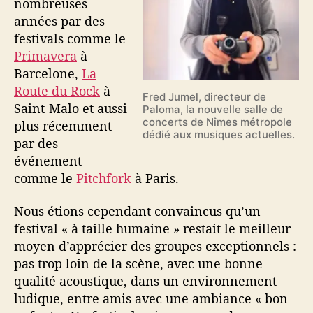
nombreuses
c
années par des
k
festivals comme le
c
Primavera
à
o
m
Barcelone,
La
m
Route du Rock
à
Fred Jumel, directeur de
e
Saint-Malo et aussi
Paloma, la nouvelle salle de
m
concerts de Nîmes métropole
plus récemment
o
dédié aux musiques actuelles.
par des
d
événement
è
comme le
Pitchfork
à Paris.
l
e
Nous étions cependant convaincus qu’un
festival « à taille humaine » restait le meilleur
moyen d’apprécier des groupes exceptionnels :
pas trop loin de la scène, avec une bonne
qualité acoustique, dans un environnement
ludique, entre amis avec une ambiance « bon