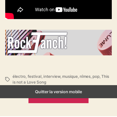
électro
,
festival
,
interview
,
musique
,
nîmes
,
pop
,
This
É
is not a Love Song
t
i
Quitter la version mobile
ARTICLES PRÉCÉDENTS
q
u
e
t