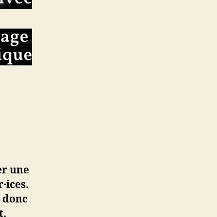
er une
·ices.
t donc
t.