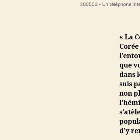
200503 - Un téléphone inte
« La C
Corée 
l’ento
que v
dans l
suis p
non pl
l’hémi
s’atèl
popula
d’y re