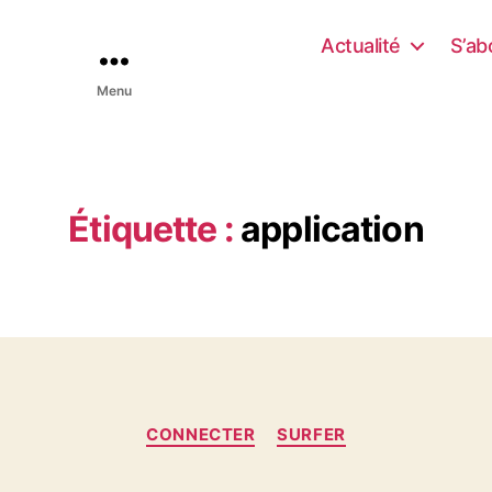
Actualité
S’ab
Menu
Étiquette :
application
C
CONNECTER
SURFER
a
t