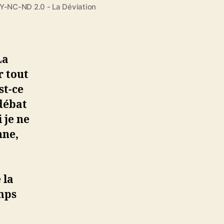
BY-NC-ND 2.0 - La Déviation
p
p
l
i
La
S
t
r tout
o
st-ce
p
débat
C
 je ne
o
v
nne,
i
d
s
 la
o
n
emps
t
p