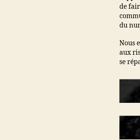
de fai
commun
du num
Nous e
aux ri
se rép