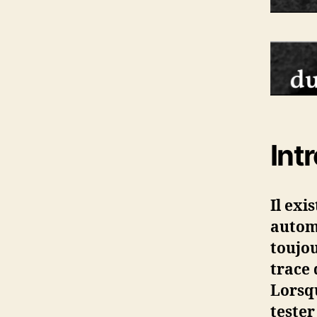
Int
Il exi
automa
toujou
trace 
Lorsqu
tester