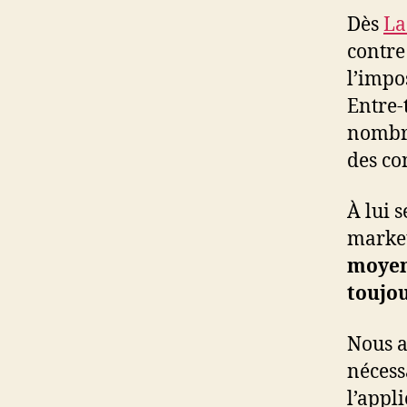
Dès
La
contre
l’impo
Entre-
nombre
des co
À lui 
market
moyen 
toujou
Nous a
nécess
l’appl