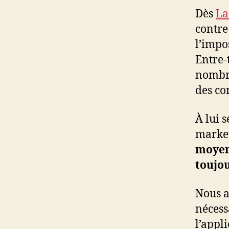
Dès
La
contre
l’impo
Entre-
nombre
des co
À lui 
market
moyen 
toujou
Nous a
nécess
l’appl