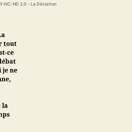
BY-NC-ND 2.0 - La Déviation
p
p
l
i
La
S
t
r tout
o
st-ce
p
débat
C
 je ne
o
v
nne,
i
d
s
 la
o
n
emps
t
p