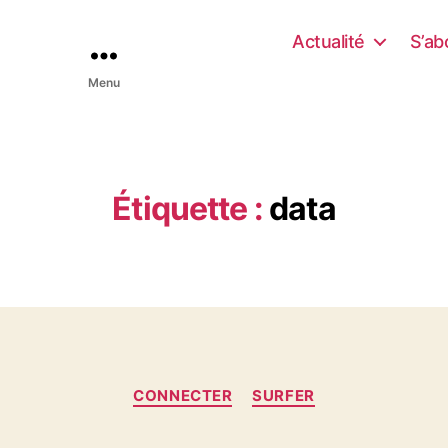
Actualité
S’ab
Menu
Étiquette :
data
C
CONNECTER
SURFER
a
t