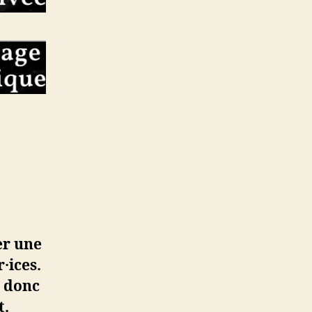
er une
·ices.
t donc
t.