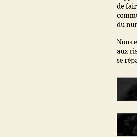
de fai
commun
du num
Nous e
aux ri
se rép