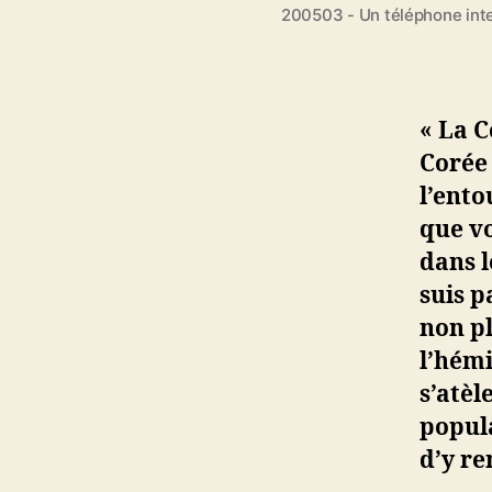
200503 - Un téléphone inte
« La C
Corée 
l’ento
que v
dans l
suis p
non pl
l’hémi
s’atèl
popula
d’y re