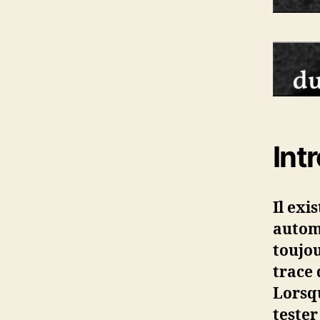
Int
Il exi
automa
toujou
trace 
Lorsqu
tester