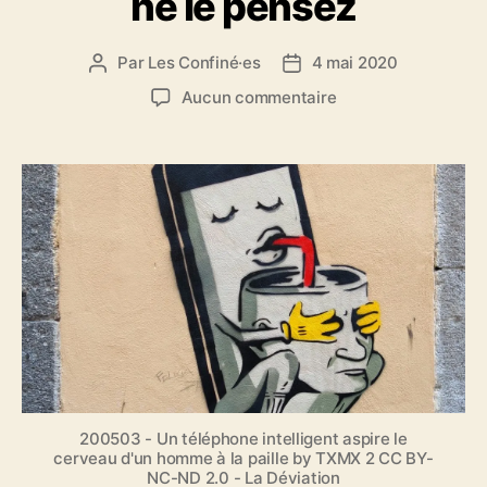
ne le pensez
Par
Les Confiné·es
4 mai 2020
A
D
u
a
s
Aucun commentaire
t
t
u
e
e
r
u
d
L
r
e
e
d
l
s
e
’
r
l
a
a
’
r
i
a
t
s
r
i
o
t
c
n
i
l
s
c
e
d
l
’
200503 - Un téléphone intelligent aspire le
e
a
cerveau d'un homme à la paille by TXMX 2 CC BY-
NC-ND 2.0 - La Déviation
b