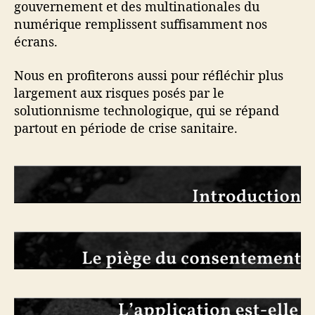
gouvernement et des multinationales du
s
numérique remplissent suffisamment nos
q
écrans.
u
e
Nous en profiterons aussi pour réfléchir plus
v
largement aux risques posés par le
o
u
solutionnisme technologique, qui se répand
s
partout en période de crise sanitaire.
n
e
l
e
p
e
n
s
e
z