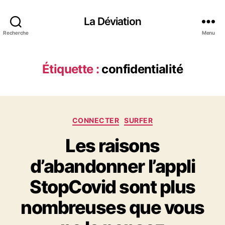
La Déviation
Recherche
Menu
Étiquette :
confidentialité
C
CONNECTER
SURFER
a
Les raisons
t
é
d’abandonner l’appli
g
o
StopCovid sont plus
r
i
nombreuses que vous
e
s