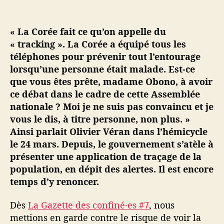
a
n
d
« La Corée fait ce qu’on appelle du
o
« tracking ». La Corée a équipé tous les
n
téléphones pour prévenir tout l’entourage
n
lorsqu’une personne était malade. Est-ce
e
que vous êtes prête, madame Obono, à avoir
r
ce débat dans le cadre de cette Assemblée
l
nationale ? Moi je ne suis pas convaincu et je
’
a
vous le dis, à titre personne, non plus. »
p
Ainsi parlait Olivier Véran dans l’hémicycle
p
le 24 mars. Depuis, le gouvernement s’atèle à
l
présenter une application de traçage de la
i
population, en dépit des alertes. Il est encore
S
temps d’y renoncer.
t
o
Dès
La Gazette des confiné·es #7
, nous
p
C
mettions en garde contre le risque de voir la