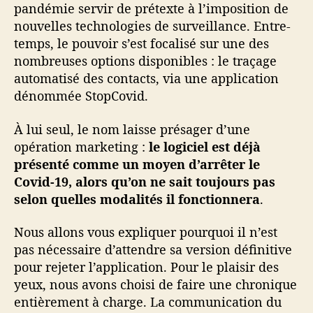
o
pandémie servir de prétexte à l’imposition de
v
nouvelles technologies de surveillance. Entre-
i
temps, le pouvoir s’est focalisé sur une des
d
nombreuses options disponibles : le traçage
s
automatisé des contacts, via une application
o
dénommée StopCovid.
n
t
p
À lui seul, le nom laisse présager d’une
l
opération marketing :
le logiciel est déjà
u
présenté comme un moyen d’arrêter le
s
Covid-19, alors qu’on ne sait toujours pas
n
selon quelles modalités il fonctionnera
.
o
m
Nous allons vous expliquer pourquoi il n’est
b
pas nécessaire d’attendre sa version définitive
r
pour rejeter l’application. Pour le plaisir des
e
u
yeux, nous avons choisi de faire une chronique
s
entièrement à charge. La communication du
e