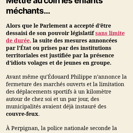
Mettre au coin les enfants
i
méchants…
n
é
·
Alors que le Parlement a accepté d’être
e
dessaisi de son pouvoir législatif
sans limite
s
de durée,
la suite des mesures annoncées
#
par l’État ou prises par des institutions
2
territoriales est justifiée par la présence
–
d’idiots volages et de jeunes en groupe.
R
é
Avant même qu’Édouard Philippe n’annonce la
p
fermeture des marchés ouverts et la limitation
r
e
des déplacements sportifs à un kilomètre
s
autour de chez soi et un par jour, des
s
municipalités avaient déjà instauré des
i
couvre-feux
.
o
n
À Perpignan, la police nationale seconde la
,