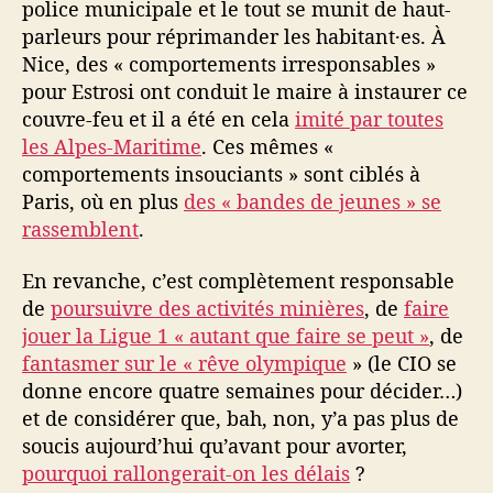
police municipale et le tout se munit de haut-
é
parleurs pour réprimander les habitant·es. À
c
o
Nice, des « comportements irresponsables »
l
pour Estrosi ont conduit le maire à instaurer ce
e
couvre-feu et il a été en cela
imité par toutes
e
les Alpes-Maritime
. Ces mêmes «
t
comportements insouciants » sont ciblés à
d
Paris, où en plus
des « bandes de jeunes » se
o
rassemblent
.
n
n
é
En revanche, c’est complètement responsable
e
de
poursuivre des activités minières
, de
faire
s
jouer la Ligue 1 « autant que faire se peut »
, de
s
fantasmer sur le « rêve olympique
» (le CIO se
c
donne encore quatre semaines pour décider…)
i
et de considérer que, bah, non, y’a pas plus de
e
soucis aujourd’hui qu’avant pour avorter,
n
t
pourquoi rallongerait-on les délais
?