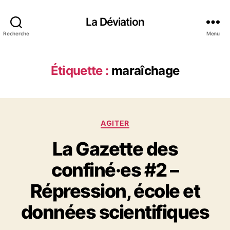
La Déviation
Recherche
Menu
Étiquette :
maraîchage
C
AGITER
a
La Gazette des
t
é
confiné·es #2 –
g
o
Répression, école et
r
i
données scientifiques
e
s