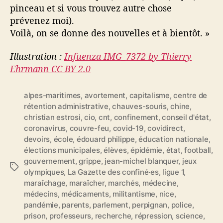
pinceau et si vous trouvez autre chose
prévenez moi).
Voilà, on se donne des nouvelles et à bientôt. »
Illustration :
Infuenza IMG_7372 by Thierry
Ehrmann CC BY 2.0
alpes-maritimes
,
avortement
,
capitalisme
,
centre de
rétention administrative
,
chauves-souris
,
chine
,
christian estrosi
,
cio
,
cnt
,
confinement
,
conseil d'état
,
coronavirus
,
couvre-feu
,
covid-19
,
covidirect
,
devoirs
,
école
,
édouard philippe
,
éducation nationale
,
élections municipales
,
élèves
,
épidémie
,
état
,
football
,
gouvernement
,
grippe
,
jean-michel blanquer
,
jeux
É
olympiques
,
La Gazette des confiné·es
,
ligue 1
,
t
maraîchage
,
maraîcher
,
marchés
,
médecine
,
i
médecins
,
médicaments
,
militantisme
,
nice
,
q
pandémie
,
parents
,
parlement
,
perpignan
,
police
,
u
prison
,
professeurs
,
recherche
,
répression
,
science
,
e