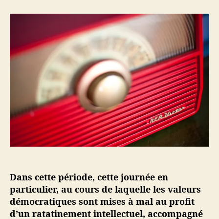
e
e
r
u
d
U
r
e
n
d
l
e
e
’
s
l
a
e
’
r
m
a
t
a
r
i
i
t
c
n
i
l
e
c
e
s
l
u
e
r
l
e
Dans cette période, cette journée en
s
o
particulier, au cours de laquelle les valeurs
n
démocratiques sont mises à mal au profit
d
d’un ratatinement intellectuel, accompagné