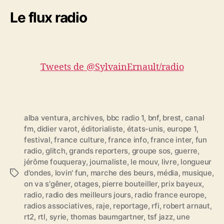
Le flux radio
Tweets de @SylvainErnault/radio
alba ventura
,
archives
,
bbc radio 1
,
bnf
,
brest
,
canal
fm
,
didier varot
,
éditorialiste
,
états-unis
,
europe 1
,
festival
,
france culture
,
france info
,
france inter
,
fun
radio
,
glitch
,
grands reporters
,
groupe sos
,
guerre
,
jérôme fouqueray
,
journaliste
,
le mouv
,
livre
,
longueur
d'ondes
,
lovin' fun
,
marche des beurs
,
média
,
musique
,
É
on va s'gêner
,
otages
,
pierre bouteiller
,
prix bayeux
,
t
radio
,
radio des meilleurs jours
,
radio france europe
,
i
radios associatives
,
raje
,
reportage
,
rfi
,
robert arnaut
,
q
rt2
,
rtl
,
syrie
,
thomas baumgartner
,
tsf jazz
,
une
u