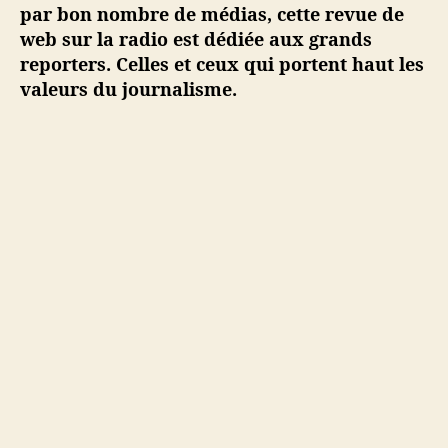
e
par bon nombre de médias, cette revue de
s
web sur la radio est dédiée aux grands
#
reporters. Celles et ceux qui portent haut les
1
valeurs du journalisme.
0
–
1
3
o
c
t
o
b
r
e