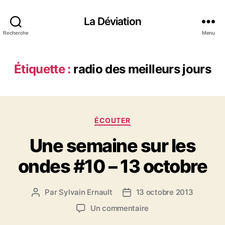
La Déviation
Recherche
Menu
Étiquette :
radio des meilleurs jours
C
ÉCOUTER
a
Une semaine sur les
t
é
ondes #10 – 13 octobre
g
o
r
Par
Sylvain Ernault
13 octobre 2013
A
D
i
u
a
e
s
Un commentaire
t
t
s
u