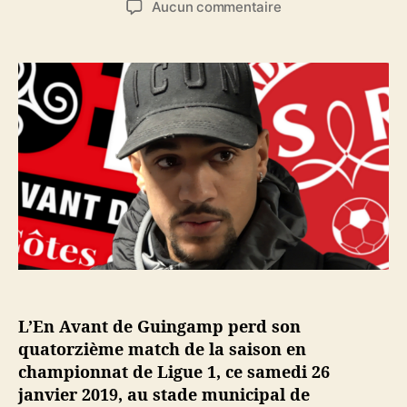
s
Aucun commentaire
t
t
u
e
e
r
u
d
R
r
e
e
d
l
i
e
’
m
l
a
s
’
r
i
a
t
n
r
i
f
t
c
l
i
l
i
c
e
g
l
e
e
u
L’En Avant de Guingamp perd son
n
e
quatorzième match de la saison en
q
championnat de Ligue 1, ce samedi 26
u
janvier 2019, au stade municipal de
a