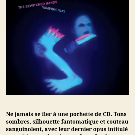
r
e
h
d
l
e
e
’
B
l
a
e
’
r
w
a
t
i
r
i
t
t
c
c
i
l
h
c
e
e
l
d
e
H
a
n
d
s
,
Ne jamais se fier à une pochette de CD. Tons
f
sombres, silhouette fantomatique et couteau
o
sanguinolent, avec leur dernier opus intitulé
l