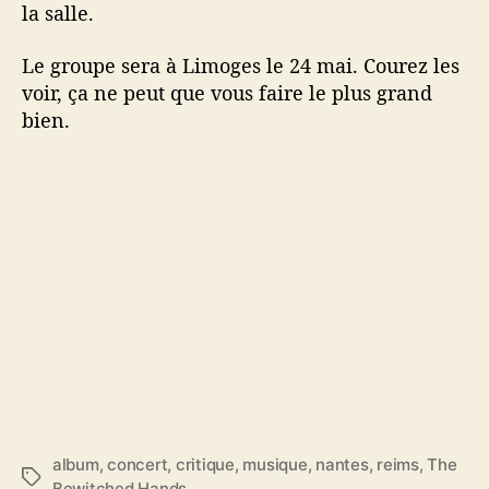
la salle.
Le groupe sera à Limoges le 24 mai. Courez les
voir, ça ne peut que vous faire le plus grand
bien.
album
,
concert
,
critique
,
musique
,
nantes
,
reims
,
The
É
Bewitched Hands