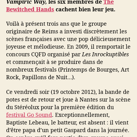
Vampiric Way,
les six membres de
The
i
Bewitched Hands
cachent bien leur jeu.
e
r
Voilà à présent trois ans que le groupe
é
originaire de Reims a investi discrètement les
m
o
scènes françaises avec une pop délicieusement
i
joyeuse et mélodieuse. En 2009, il remportait le
s
concours CQFD organisé par
Les Inrockuptibles
e
et commençait à se produire dans de
nombreux festivals (Printemps de Bourges, Art
Rock, Papillons de Nuit…).
Ce vendredi soir (19 octobre 2012), la bande de
potes est de retour et joue à Nantes sur la scène
du Stéréolux pour la première édition du
festival Go Sound
. Exceptionnellement,
Baptiste Lebeau, le batteur, est absent : il vient
d’être papa d’un petit Gaspard dans la journée.