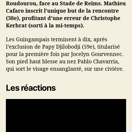
Roudourou, face au Stade de Reims. Mathieu
t
Cafaro inscrit l’unique but de la rencontre
o
(38e), profitant d’une erreur de Christophe
r
Kerbrat (sorti à la mi-temps).
z
i
è
Les Guingampais terminent à dix, après
m
l’exclusion de Papy Djilobodji (59e), titularisé
e
pour la première fois par Jocelyn Gourvennec.
d
Son pied haut blesse au nez Pablo Chavarria,
é
qui sort le visage ensanglanté, sur une civière.
f
a
i
Les réactions
t
e
à
G
u
i
n