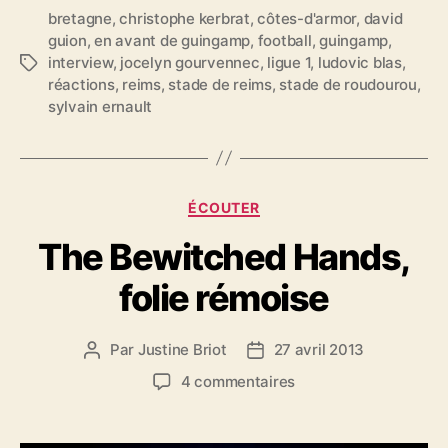
bretagne
,
christophe kerbrat
,
côtes-d'armor
,
david
guion
,
en avant de guingamp
,
football
,
guingamp
,
interview
,
jocelyn gourvennec
,
ligue 1
,
ludovic blas
,
É
réactions
,
reims
,
stade de reims
,
stade de roudourou
,
t
sylvain ernault
i
q
u
e
t
C
ÉCOUTER
t
a
e
The Bewitched Hands,
t
s
é
folie rémoise
g
o
r
Par
Justine Briot
27 avril 2013
A
D
i
u
a
e
s
4 commentaires
t
t
s
u
e
e
r
u
d
T