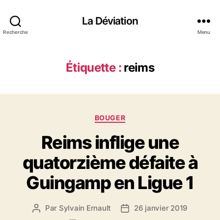
La Déviation
Recherche
Menu
Étiquette :
reims
C
BOUGER
a
Reims inflige une
t
é
quatorzième défaite à
g
o
Guingamp en Ligue 1
r
i
e
Par
Sylvain Ernault
26 janvier 2019
A
D
s
u
a