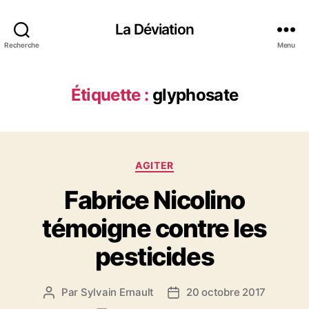
La Déviation
Recherche
Menu
Étiquette :
glyphosate
C
AGITER
a
Fabrice Nicolino
t
é
témoigne contre les
g
o
pesticides
r
i
e
Par
Sylvain Ernault
20 octobre 2017
A
D
s
u
a