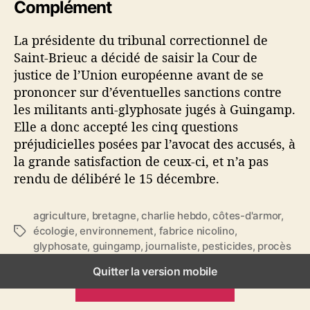
Complément
La présidente du tribunal correctionnel de
Saint-Brieuc a décidé de saisir la Cour de
justice de l’Union européenne avant de se
prononcer sur d’éventuelles sanctions contre
les militants anti-glyphosate jugés à Guingamp.
Elle a donc accepté les cinq questions
préjudicielles posées par l’avocat des accusés, à
la grande satisfaction de ceux-ci, et n’a pas
rendu de délibéré le 15 décembre.
agriculture
,
bretagne
,
charlie hebdo
,
côtes-d'armor
,
écologie
,
environnement
,
fabrice nicolino
,
É
glyphosate
,
guingamp
,
journaliste
,
pesticides
,
procès
t
i
Quitter la version mobile
q
ARTICLES PRÉCÉDENTS
u
e