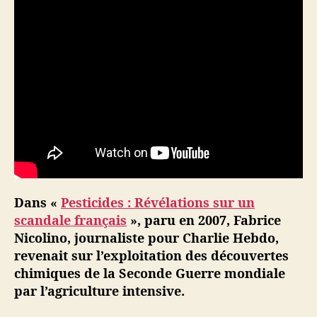
o
i
g
n
e
c
o
n
t
r
e
l
Dans «
Pesticides : Révélations sur un
e
s
scandale français
», paru en 2007, Fabrice
p
Nicolino, journaliste pour Charlie Hebdo,
e
revenait sur l’exploitation des découvertes
s
chimiques de la Seconde Guerre mondiale
t
par l’agriculture intensive.
i
c