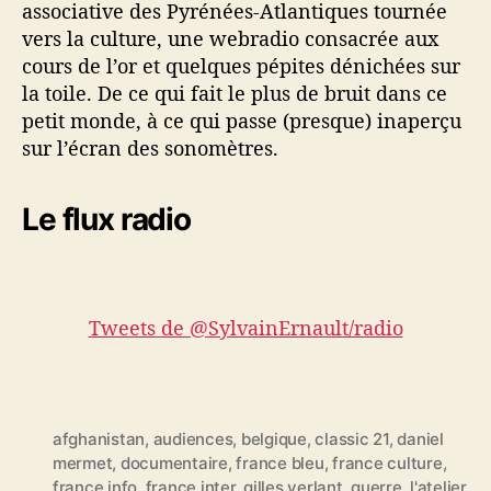
associative des Pyrénées-Atlantiques tournée
vers la culture, une webradio consacrée aux
cours de l’or et quelques pépites dénichées sur
la toile. De ce qui fait le plus de bruit dans ce
petit monde, à ce qui passe (presque) inaperçu
sur l’écran des sonomètres.
Le flux radio
Tweets de @SylvainErnault/radio
afghanistan
,
audiences
,
belgique
,
classic 21
,
daniel
mermet
,
documentaire
,
france bleu
,
france culture
,
france info
,
france inter
,
gilles verlant
,
guerre
,
l'atelier