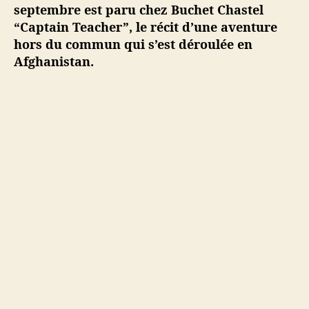
septembre est paru chez Buchet Chastel
d
“Captain Teacher”, le récit d’une aventure
e
hors du commun qui s’est déroulée en
s
#
Afghanistan.
8
–
2
9
s
e
p
t
e
m
b
r
e