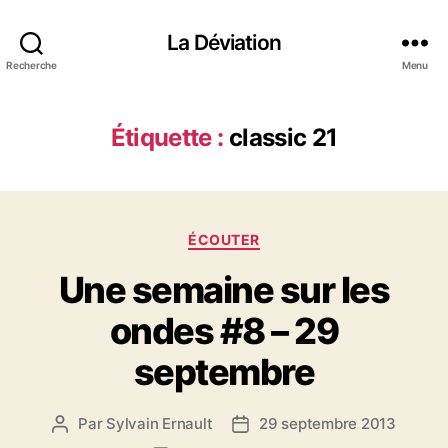
La Déviation
Recherche
Menu
Étiquette :
classic 21
C
ÉCOUTER
a
Une semaine sur les
t
é
ondes #8 – 29
g
o
septembre
r
i
e
Par
Sylvain Ernault
29 septembre 2013
A
D
s
u
a