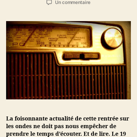
s
Un commentaire
t
t
u
e
e
r
u
d
U
r
e
n
d
l
e
e
’
s
l
a
e
’
r
m
a
t
a
r
i
i
t
c
n
i
l
e
c
e
s
l
u
e
r
l
e
La foisonnante actualité de cette rentrée sur
s
les ondes ne doit pas nous empêcher de
o
prendre le temps d’écouter. Et de lire. Le 19
n