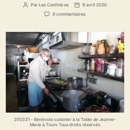
Par
Les Confiné·es
8 avril 2020
A
D
u
a
s
9 commentaires
t
t
u
e
e
r
u
d
L
r
e
a
d
l
G
e
’
a
l
a
z
’
r
e
a
t
t
r
i
t
t
c
e
i
l
d
c
e
e
l
s
e
c
o
200331 - Bénévole cuisinier à la Table de Jeanne-
n
Marie à Tours Tous droits réservés
f