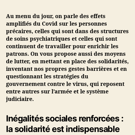
i
n
Au menu du jour, on parle des effets
é
amplifiés du Covid sur les personnes
·
précaires, celles qui sont dans des structures
e
de soins psychiatriques et celles qui sont
s
#
continuent de travailler pour enrichir les
6
patrons. On vous propose aussi des moyens
–
de lutter, en mettant en place des solidarités,
P
inventant nos propres gestes barrières et en
r
questionnant les stratégies du
é
gouvernement contre le virus, qui reposent
c
entre autres sur l’armée et le système
a
r
judiciaire.
i
t
Inégalités sociales renforcées :
é
,
la solidarité est indispensable
s