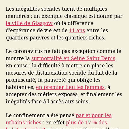
a
Les inégalités sociales tuent de multiples
n
manières ; un exemple classique est donné par
t
é
la ville de Glasgow
où la différence
m
d’espérance de vie est de
11 ans
entre les
e
quartiers pauvres et les quartiers riches.
n
t
Le coronavirus ne fait pas exception comme le
a
montre la
surmortalité en Seine-Saint-Denis
.
l
En cause : la difficulté à mettre en place les
e
mesures de distanciation sociale du fait de la
e
t
promiscuité, la pauvreté qui oblige les
m
habitant·es,
en premier lieu les femmes
, à
a
accepter des métiers exposés, et finalement les
s
inégalités face à l’accès aux soins.
q
u
Le confinement a été pensé
par et pour les
e
urbains riches
: en effet
plus de 17 % des
s