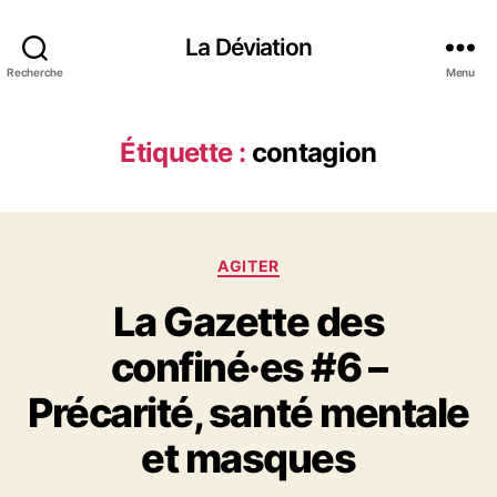
La Déviation
Recherche
Menu
Étiquette :
contagion
C
AGITER
a
La Gazette des
t
é
confiné·es #6 –
g
o
Précarité, santé mentale
r
i
et masques
e
s