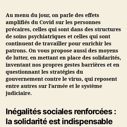
i
n
Au menu du jour, on parle des effets
é
amplifiés du Covid sur les personnes
·
précaires, celles qui sont dans des structures
e
de soins psychiatriques et celles qui sont
s
#
continuent de travailler pour enrichir les
6
patrons. On vous propose aussi des moyens
–
de lutter, en mettant en place des solidarités,
P
inventant nos propres gestes barrières et en
r
questionnant les stratégies du
é
gouvernement contre le virus, qui reposent
c
entre autres sur l’armée et le système
a
r
judiciaire.
i
t
Inégalités sociales renforcées :
é
,
la solidarité est indispensable
s