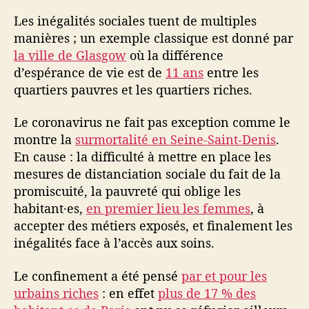
a
Les inégalités sociales tuent de multiples
n
manières ; un exemple classique est donné par
t
é
la ville de Glasgow
où la différence
m
d’espérance de vie est de
11 ans
entre les
e
quartiers pauvres et les quartiers riches.
n
t
Le coronavirus ne fait pas exception comme le
a
montre la
surmortalité en Seine-Saint-Denis
.
l
En cause : la difficulté à mettre en place les
e
mesures de distanciation sociale du fait de la
e
t
promiscuité, la pauvreté qui oblige les
m
habitant·es,
en premier lieu les femmes
, à
a
accepter des métiers exposés, et finalement les
s
inégalités face à l’accès aux soins.
q
u
Le confinement a été pensé
par et pour les
e
urbains riches
: en effet
plus de 17 % des
s