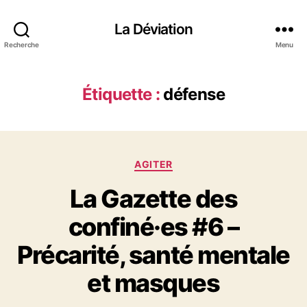
La Déviation
Recherche
Menu
Étiquette :
défense
C
AGITER
a
La Gazette des
t
é
confiné·es #6 –
g
o
Précarité, santé mentale
r
i
et masques
e
s