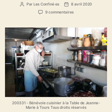
Par
Les Confiné·es
8 avril 2020
A
D
u
a
s
9 commentaires
t
t
u
e
e
r
u
d
L
r
e
a
d
l
G
e
’
a
l
a
z
’
r
e
a
t
t
r
i
t
t
c
e
i
l
d
c
e
e
l
s
e
c
o
200331 - Bénévole cuisinier à la Table de Jeanne-
n
Marie à Tours Tous droits réservés
f