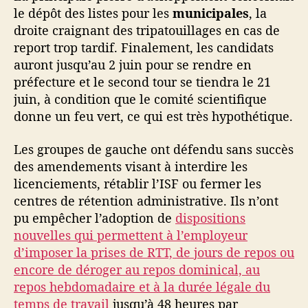
c
le dépôt des listes pour les
municipales
, la
e
droite craignant des tripatouillages en cas de
,
report trop tardif. Finalement, les candidats
t
auront jusqu’au 2 juin pour se rendre en
e
préfecture et le second tour se tiendra le 21
c
h
juin, à condition que le comité scientifique
n
donne un feu vert, ce qui est très hypothétique.
o
-
Les groupes de gauche ont défendu sans succès
p
des amendements visant à interdire les
o
licenciements, rétablir l’ISF ou fermer les
l
centres de rétention administrative. Ils n’ont
i
pu empêcher l’adoption de
dispositions
c
e
nouvelles qui permettent à l’employeur
e
d’imposer la prises de RTT, de jours de repos ou
t
encore de déroger au repos dominical, au
s
repos hebdomadaire et à la durée légale du
o
temps de travail
jusqu’à 48 heures par