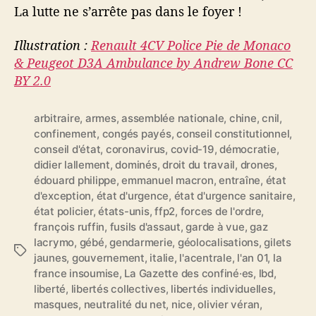
La lutte ne s’arrête pas dans le foyer !
Illustration :
Renault 4CV Police Pie de Monaco
& Peugeot D3A Ambulance by Andrew Bone CC
BY 2.0
arbitraire
,
armes
,
assemblée nationale
,
chine
,
cnil
,
confinement
,
congés payés
,
conseil constitutionnel
,
conseil d'état
,
coronavirus
,
covid-19
,
démocratie
,
didier lallement
,
dominés
,
droit du travail
,
drones
,
édouard philippe
,
emmanuel macron
,
entraîne
,
état
d'exception
,
état d'urgence
,
état d'urgence sanitaire
,
état policier
,
états-unis
,
ffp2
,
forces de l'ordre
,
françois ruffin
,
fusils d'assaut
,
garde à vue
,
gaz
lacrymo
,
gébé
,
gendarmerie
,
géolocalisations
,
gilets
É
jaunes
,
gouvernement
,
italie
,
l'acentrale
,
l'an 01
,
la
t
france insoumise
,
La Gazette des confiné·es
,
lbd
,
i
liberté
,
libertés collectives
,
libertés individuelles
,
q
masques
,
neutralité du net
,
nice
,
olivier véran
,
u