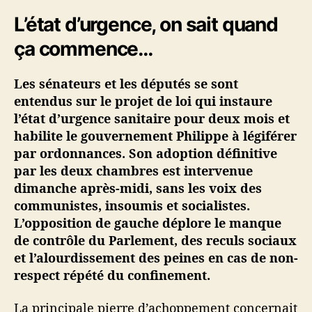
i
L’état d’urgence, on sait quand
n
é
ça commence…
·
e
Les sénateurs et les députés se sont
s
entendus sur le projet de loi qui instaure
#
l’état d’urgence sanitaire pour deux mois et
1
habilite le gouvernement Philippe à légiférer
–
E
par ordonnances. Son adoption définitive
t
par les deux chambres est intervenue
a
dimanche après-midi, sans les voix des
t
communistes, insoumis et socialistes.
d
L’opposition de gauche déplore le manque
’
de contrôle du Parlement, des reculs sociaux
u
et l’alourdissement des peines en cas de non-
r
g
respect répété du confinement.
e
n
La principale pierre d’achoppement concernait