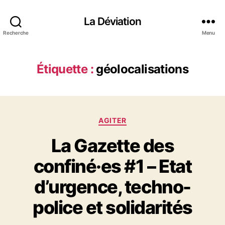
La Déviation
Recherche
Menu
Étiquette :
géolocalisations
C
AGITER
a
La Gazette des
t
é
confiné·es #1 – Etat
g
o
d’urgence, techno-
r
i
police et solidarités
e
s