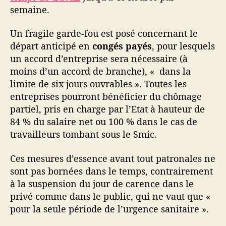
l
semaine.
i
d
Un fragile garde-fou est posé concernant le
a
départ anticipé en
congés payés
, pour lesquels
r
i
un accord d’entreprise sera nécessaire (à
t
moins d’un accord de branche), « dans la
é
limite de six jours ouvrables ». Toutes les
s
entreprises pourront bénéficier du chômage
partiel, pris en charge par l’Etat à hauteur de
84 % du salaire net ou 100 % dans le cas de
travailleurs tombant sous le Smic.
Ces mesures d’essence avant tout patronales ne
sont pas bornées dans le temps, contrairement
à la suspension du jour de carence dans le
privé comme dans le public, qui ne vaut que «
pour la seule période de l’urgence sanitaire ».