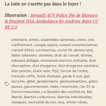
La lutte ne s’arrête pas dans le foyer !
Illustration :
Renault 4CV Police Pie de Monaco
& Peugeot D3A Ambulance by Andrew Bone CC
BY 2.0
arbitraire
,
armes
,
assemblée nationale
,
chine
,
cnil
,
confinement
,
congés payés
,
conseil constitutionnel
,
conseil d'état
,
coronavirus
,
covid-19
,
démocratie
,
didier lallement
,
dominés
,
droit du travail
,
drones
,
édouard philippe
,
emmanuel macron
,
entraîne
,
état
d'exception
,
état d'urgence
,
état d'urgence sanitaire
,
état policier
,
états-unis
,
ffp2
,
forces de l'ordre
,
françois ruffin
,
fusils d'assaut
,
garde à vue
,
gaz
lacrymo
,
gébé
,
gendarmerie
,
géolocalisations
,
gilets
É
jaunes
,
gouvernement
,
italie
,
l'acentrale
,
l'an 01
,
la
t
france insoumise
,
La Gazette des confiné·es
,
lbd
,
i
liberté
,
libertés collectives
,
libertés individuelles
,
q
masques
,
neutralité du net
,
nice
,
olivier véran
,
u