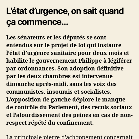
i
L’état d’urgence, on sait quand
n
é
ça commence…
·
e
Les sénateurs et les députés se sont
s
entendus sur le projet de loi qui instaure
#
l’état d’urgence sanitaire pour deux mois et
1
habilite le gouvernement Philippe à légiférer
–
E
par ordonnances. Son adoption définitive
t
par les deux chambres est intervenue
a
dimanche après-midi, sans les voix des
t
communistes, insoumis et socialistes.
d
L’opposition de gauche déplore le manque
’
de contrôle du Parlement, des reculs sociaux
u
et l’alourdissement des peines en cas de non-
r
g
respect répété du confinement.
e
n
La principale pierre d’achoppement concernait