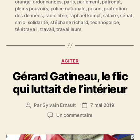
orange
,
ordonnances
,
paris
,
parlement
,
patronat
,
e
pleins pouvoirs
,
police nationale
,
prison
,
protection
t
des données
,
radio libre
,
raphaël kempf
,
salaire
,
sénat
,
t
smic
,
solidarité
,
stéphane richard
,
technopolice
,
e
télétravail
,
travail
,
travailleurs
s
C
AGITER
a
Gérard Gatineau, le flic
t
é
qui luttait de l’intérieur
g
o
r
Par
Sylvain Ernault
7 mai 2019
A
D
i
u
a
e
s
Un commentaire
t
t
s
u
e
e
r
u
d
G
r
e