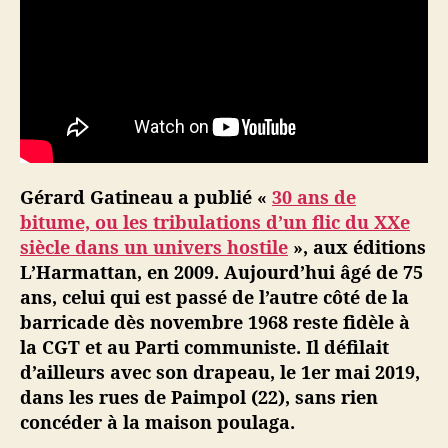
u
i
l
u
t
t
a
i
Gérard Gatineau a publié «
30 ans de
t
d
bitume, ou les tribulations d’un flic du XXe
e
siècle dans un univers hostile
», aux éditions
l
L’Harmattan, en 2009. Aujourd’hui âgé de 75
’
ans, celui qui est passé de l’autre côté de la
i
barricade dès novembre 1968 reste fidèle à
n
la CGT et au Parti communiste. Il défilait
t
d’ailleurs avec son drapeau, le 1er mai 2019,
é
dans les rues de Paimpol (22), sans rien
r
i
concéder à la maison poulaga.
e