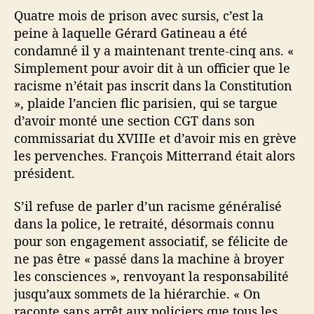
u
Quatre mois de prison avec sursis, c’est la
r
peine à laquelle Gérard Gatineau a été
condamné il y a maintenant trente-cinq ans. «
Simplement pour avoir dit à un officier que le
racisme n’était pas inscrit dans la Constitution
», plaide l’ancien flic parisien, qui se targue
d’avoir monté une section CGT dans son
commissariat du XVIIIe et d’avoir mis en grève
les pervenches. François Mitterrand était alors
président.
S’il refuse de parler d’un racisme généralisé
dans la police, le retraité, désormais connu
pour son engagement associatif, se félicite de
ne pas être « passé dans la machine à broyer
les consciences », renvoyant la responsabilité
jusqu’aux sommets de la hiérarchie. « On
raconte sans arrêt aux policiers que tous les