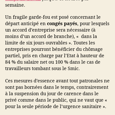
l
semaine.
i
d
Un fragile garde-fou est posé concernant le
a
départ anticipé en
congés payés
, pour lesquels
r
i
un accord d’entreprise sera nécessaire (à
t
moins d’un accord de branche), « dans la
é
limite de six jours ouvrables ». Toutes les
s
entreprises pourront bénéficier du chômage
partiel, pris en charge par l’Etat à hauteur de
84 % du salaire net ou 100 % dans le cas de
travailleurs tombant sous le Smic.
Ces mesures d’essence avant tout patronales ne
sont pas bornées dans le temps, contrairement
à la suspension du jour de carence dans le
privé comme dans le public, qui ne vaut que «
pour la seule période de l’urgence sanitaire ».