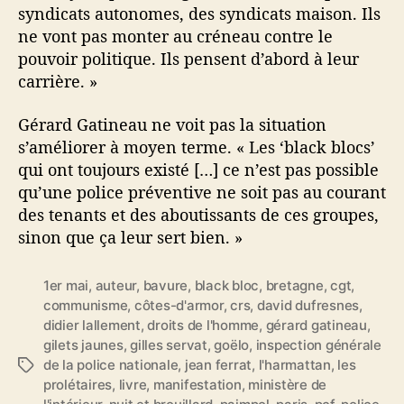
syndicats autonomes, des syndicats maison. Ils
ne vont pas monter au créneau contre le
pouvoir politique. Ils pensent d’abord à leur
carrière. »
Gérard Gatineau ne voit pas la situation
s’améliorer à moyen terme. « Les ‘black blocs’
qui ont toujours existé […] ce n’est pas possible
qu’une police préventive ne soit pas au courant
des tenants et des aboutissants de ces groupes,
sinon que ça leur sert bien. »
1er mai
,
auteur
,
bavure
,
black bloc
,
bretagne
,
cgt
,
communisme
,
côtes-d'armor
,
crs
,
david dufresnes
,
didier lallement
,
droits de l'homme
,
gérard gatineau
,
gilets jaunes
,
gilles servat
,
goëlo
,
inspection générale
de la police nationale
,
jean ferrat
,
l'harmattan
,
les
É
prolétaires
,
livre
,
manifestation
,
ministère de
t