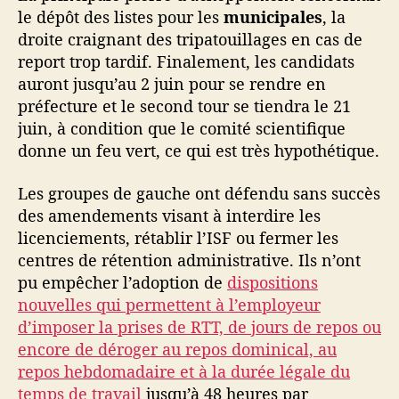
c
le dépôt des listes pour les
municipales
, la
e
droite craignant des tripatouillages en cas de
,
report trop tardif. Finalement, les candidats
t
auront jusqu’au 2 juin pour se rendre en
e
préfecture et le second tour se tiendra le 21
c
h
juin, à condition que le comité scientifique
n
donne un feu vert, ce qui est très hypothétique.
o
-
Les groupes de gauche ont défendu sans succès
p
des amendements visant à interdire les
o
licenciements, rétablir l’ISF ou fermer les
l
centres de rétention administrative. Ils n’ont
i
pu empêcher l’adoption de
dispositions
c
e
nouvelles qui permettent à l’employeur
e
d’imposer la prises de RTT, de jours de repos ou
t
encore de déroger au repos dominical, au
s
repos hebdomadaire et à la durée légale du
o
temps de travail
jusqu’à 48 heures par