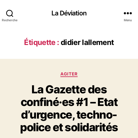
La Déviation
Recherche
Menu
Étiquette :
didier lallement
C
AGITER
a
La Gazette des
t
é
confiné·es #1 – Etat
g
o
d’urgence, techno-
r
i
police et solidarités
e
s