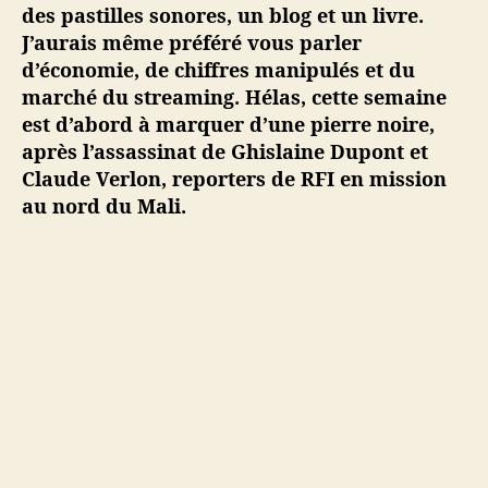
n
des pastilles sonores, un blog et un livre.
d
J’aurais même préféré vous parler
e
d’économie, de chiffres manipulés et du
s
marché du streaming. Hélas, cette semaine
#
est d’abord à marquer d’une pierre noire,
1
2
après l’assassinat de Ghislaine Dupont et
–
Claude Verlon, reporters de RFI en mission
3
au nord du Mali.
n
o
v
e
m
b
r
e