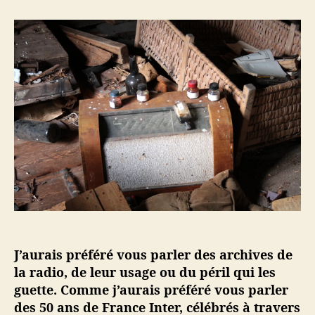
e
e
r
u
d
U
r
e
n
d
l
e
e
’
q
l
a
u
’
r
i
a
t
n
r
i
z
t
c
a
i
l
i
c
e
n
l
e
e
s
u
r
J’aurais préféré vous parler des archives de
l
e
la radio, de leur usage ou du péril qui les
s
guette. Comme j’aurais préféré vous parler
o
des 50 ans de France Inter, célébrés à travers