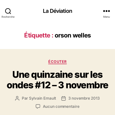
La Déviation
Recherche
Menu
Étiquette :
orson welles
C
ÉCOUTER
a
Une quinzaine sur les
t
é
ondes #12 – 3 novembre
g
o
r
Par
Sylvain Ernault
3 novembre 2013
A
D
i
u
a
e
s
Aucun commentaire
t
t
s
u