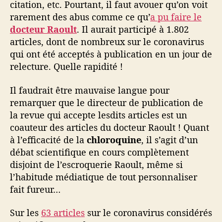
citation, etc. Pourtant, il faut avouer qu’on voit
p
p
rarement des abus comme ce qu’
a pu faire le
o
docteur Raoult
. Il aurait participé à 1.802
r
articles, dont de nombreux sur le coronavirus
t
qui ont été acceptés à publication en un jour de
s
relecture. Quelle rapidité !
N
o
Il faudrait être mauvaise langue pour
r
remarquer que le directeur de publication de
d
-
la revue qui accepte lesdits articles est un
S
coauteur des articles du docteur Raoult ! Quant
u
à l’efficacité de la
chloroquine
, il s’agit d’un
d
débat scientifique en cours complètement
e
disjoint de l’escroquerie Raoult, même si
t
l’habitude médiatique de tout personnaliser
b
fait fureur…
i
o
Sur les
63 articles
sur le coronavirus considérés
d