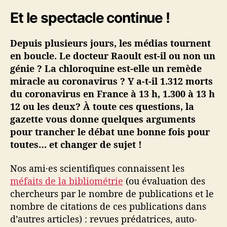
i
Et le spectacle continue !
n
é
Depuis plusieurs jours, les médias tournent
·
e
en boucle. Le docteur Raoult est-il ou non un
s
génie ? La chloroquine est-elle un remède
#
miracle au coronavirus ? Y a-t-il 1.312 morts
3
du coronavirus en France à 13 h, 1.300 à 13 h
–
12 ou les deux? À toute ces questions, la
D
gazette vous donne quelques arguments
r
pour trancher le débat une bonne fois pour
R
a
toutes… et changer de sujet !
o
u
Nos ami·es scientifiques connaissent les
l
méfaits de la bibliométrie
(ou évaluation des
t
chercheurs par le nombre de publications et le
,
nombre de citations de ces publications dans
r
d’autres articles) : revues prédatrices, auto-
a