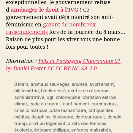
exceptionnelles, le gouvernement refuse
d’
aménager le droit à l’IVG
! Ce
gouvernement avait déjà montré son anti-
féminisme en
gazant de nombreux
rassemblements
lors de la journée du 8 mars…
Raison de plus pour les virer tous une bonne
fois pour toutes !
Illustration :
Pills in Packaging Chloroquine 01
by Daniel Foster CC CC BY-NC-SA 2.0
8 Mars
,
animaux sauvages
,
anxiété
,
avortement
,
bibliométrie
,
biodiversité
,
centre de rétention
administrative
,
cgt
,
chloroquine
,
christian estrosi
,
climat
,
code du travail
,
confinement
,
coronavirus
,
crise climatique
,
crise humanitaire
,
critique des
médias
,
dauphins
,
discovery
,
docteur raoult
,
donald
trump
,
droit au logement
,
droits des femmes
,
écologie
,
édouard philippe
,
enfance maltraitée
,