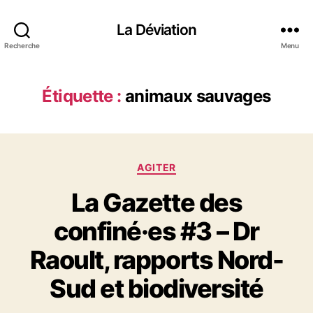
La Déviation
Recherche
Menu
Étiquette :
animaux sauvages
C
AGITER
a
La Gazette des
t
é
confiné·es #3 – Dr
g
o
Raoult, rapports Nord-
r
i
Sud et biodiversité
e
s