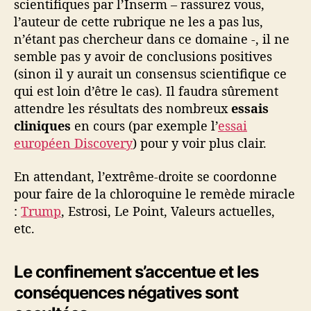
i
scientifiques par l’Inserm – rassurez vous,
v
l’auteur de cette rubrique ne les a pas lus,
e
n’étant pas chercheur dans ce domaine -, il ne
r
semble pas y avoir de conclusions positives
s
(sinon il y aurait un consensus scientifique ce
i
qui est loin d’être le cas). Il faudra sûrement
t
attendre les résultats des nombreux
essais
é
cliniques
en cours (par exemple l’
essai
européen Discovery
) pour y voir plus clair.
En attendant, l’extrême-droite se coordonne
pour faire de la chloroquine le remède miracle
:
Trump
, Estrosi, Le Point, Valeurs actuelles,
etc.
Le confinement s’accentue et les
conséquences négatives sont