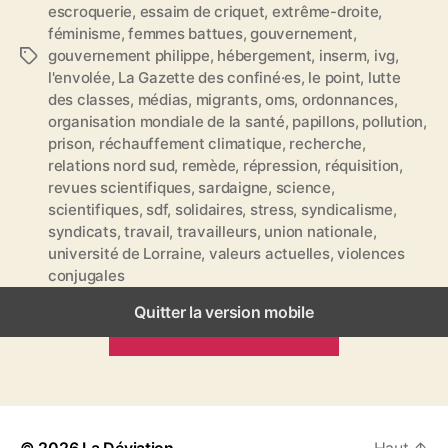
escroquerie
,
essaim de criquet
,
extrême-droite
,
féminisme
,
femmes battues
,
gouvernement
,
gouvernement philippe
,
hébergement
,
inserm
,
ivg
,
É
l'envolée
,
La Gazette des confiné·es
,
le point
,
lutte
t
des classes
,
médias
,
migrants
,
oms
,
ordonnances
,
i
organisation mondiale de la santé
,
papillons
,
pollution
,
q
prison
,
réchauffement climatique
,
recherche
,
u
relations nord sud
,
remède
,
répression
,
réquisition
,
e
revues scientifiques
,
sardaigne
,
science
,
t
scientifiques
,
sdf
,
solidaires
,
stress
,
syndicalisme
,
t
syndicats
,
travail
,
travailleurs
,
union nationale
,
e
université de Lorraine
,
valeurs actuelles
,
violences
s
conjugales
Quitter la version mobile
ARTICLES PRÉCÉDENTS
© 2026
La Déviation
Haut
↑