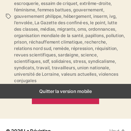
escroquerie
,
essaim de criquet
,
extrême-droite
,
féminisme
,
femmes battues
,
gouvernement
,
gouvernement philippe
,
hébergement
,
inserm
,
ivg
,
É
l'envolée
,
La Gazette des confiné·es
,
le point
,
lutte
t
des classes
,
médias
,
migrants
,
oms
,
ordonnances
,
i
organisation mondiale de la santé
,
papillons
,
pollution
,
q
prison
,
réchauffement climatique
,
recherche
,
u
relations nord sud
,
remède
,
répression
,
réquisition
,
e
revues scientifiques
,
sardaigne
,
science
,
t
scientifiques
,
sdf
,
solidaires
,
stress
,
syndicalisme
,
t
syndicats
,
travail
,
travailleurs
,
union nationale
,
e
université de Lorraine
,
valeurs actuelles
,
violences
s
conjugales
Quitter la version mobile
ARTICLES PRÉCÉDENTS
© 2026
La Déviation
Haut
↑