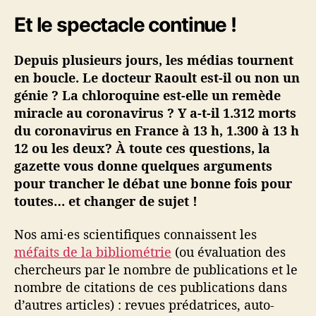
i
Et le spectacle continue !
n
é
Depuis plusieurs jours, les médias tournent
·
e
en boucle. Le docteur Raoult est-il ou non un
s
génie ? La chloroquine est-elle un remède
#
miracle au coronavirus ? Y a-t-il 1.312 morts
3
du coronavirus en France à 13 h, 1.300 à 13 h
–
12 ou les deux? À toute ces questions, la
D
gazette vous donne quelques arguments
r
pour trancher le débat une bonne fois pour
R
a
toutes… et changer de sujet !
o
u
Nos ami·es scientifiques connaissent les
l
méfaits de la bibliométrie
(ou évaluation des
t
chercheurs par le nombre de publications et le
,
nombre de citations de ces publications dans
r
d’autres articles) : revues prédatrices, auto-
a