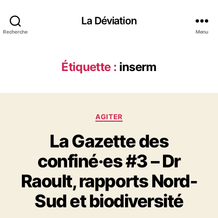
La Déviation
Recherche
Menu
Étiquette :
inserm
C
AGITER
a
La Gazette des
t
é
confiné·es #3 – Dr
g
o
Raoult, rapports Nord-
r
i
Sud et biodiversité
e
s