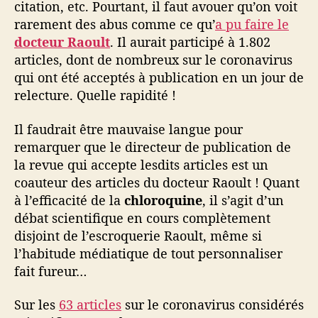
citation, etc. Pourtant, il faut avouer qu’on voit
p
p
rarement des abus comme ce qu’
a pu faire le
o
docteur Raoult
. Il aurait participé à 1.802
r
articles, dont de nombreux sur le coronavirus
t
qui ont été acceptés à publication en un jour de
s
relecture. Quelle rapidité !
N
o
Il faudrait être mauvaise langue pour
r
remarquer que le directeur de publication de
d
-
la revue qui accepte lesdits articles est un
S
coauteur des articles du docteur Raoult ! Quant
u
à l’efficacité de la
chloroquine
, il s’agit d’un
d
débat scientifique en cours complètement
e
disjoint de l’escroquerie Raoult, même si
t
l’habitude médiatique de tout personnaliser
b
fait fureur…
i
o
Sur les
63 articles
sur le coronavirus considérés
d