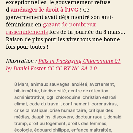
exceptionnelles, le gouvernement refuse
d’
aménager le droit à l’IVG
! Ce
gouvernement avait déjà montré son anti-
féminisme en
gazant de nombreux
rassemblements
lors de la journée du 8 mars…
Raison de plus pour les virer tous une bonne
fois pour toutes !
Illustration :
Pills in Packaging Chloroquine 01
by Daniel Foster CC CC BY-NC-SA 2.0
8 Mars
,
animaux sauvages
,
anxiété
,
avortement
,
bibliométrie
,
biodiversité
,
centre de rétention
administrative
,
cgt
,
chloroquine
,
christian estrosi
,
climat
,
code du travail
,
confinement
,
coronavirus
,
crise climatique
,
crise humanitaire
,
critique des
médias
,
dauphins
,
discovery
,
docteur raoult
,
donald
trump
,
droit au logement
,
droits des femmes
,
écologie
,
édouard philippe
,
enfance maltraitée
,