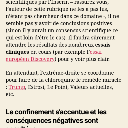
i
scientifiques par l’Inserm – rassurez vous,
v
l’auteur de cette rubrique ne les a pas lus,
e
n’étant pas chercheur dans ce domaine -, il ne
r
semble pas y avoir de conclusions positives
s
(sinon il y aurait un consensus scientifique ce
i
qui est loin d’être le cas). Il faudra sûrement
t
attendre les résultats des nombreux
essais
é
cliniques
en cours (par exemple l’
essai
européen Discovery
) pour y voir plus clair.
En attendant, l’extrême-droite se coordonne
pour faire de la chloroquine le remède miracle
:
Trump
, Estrosi, Le Point, Valeurs actuelles,
etc.
Le confinement s’accentue et les
conséquences négatives sont