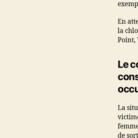
exempl
En att
la chl
Point, 
Le c
cons
occu
La sit
victim
femmes
de sor