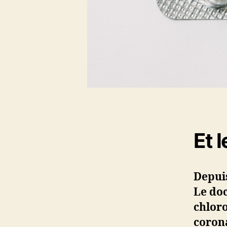
Et 
Depuis
Le doc
chloro
corona