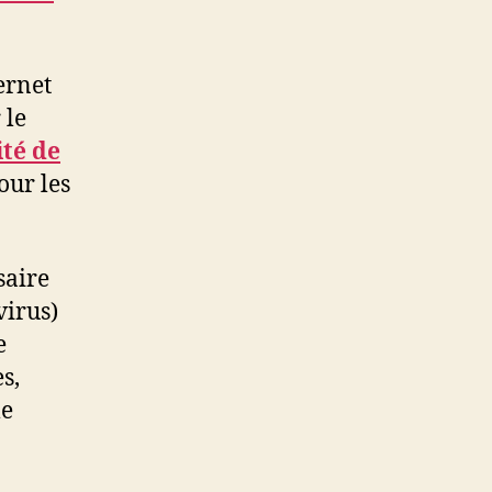
ernet
 le
ité de
our les
saire
virus)
e
s,
le