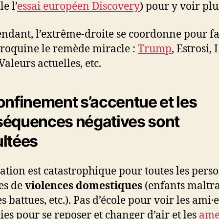
e l’
essai européen Discovery
) pour y voir plus
endant, l’extrême-droite se coordonne pour fa
oroquine le remède miracle :
Trump
, Estrosi, 
Valeurs actuelles, etc.
onfinement s’accentue et les
équences négatives sont
ltées
uation est catastrophique pour toutes les pers
es de
violences domestiques
(enfants maltra
 battues, etc.). Pas d’école pour voir les ami·e
ties pour se reposer et changer d’air et les
ame