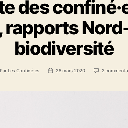
te des confiné·e
é
g
o
, rapports Nord
r
i
e
s
biodiversité
Par
Les Confiné·es
26 mars 2020
2 commenta
D
a
t
e
d
e
l
’
a