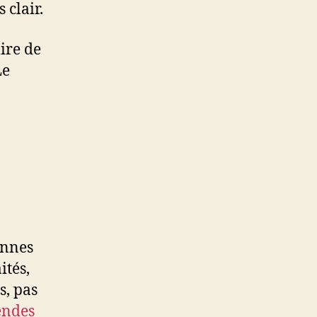
 clair.
ire de
Le
onnes
ités,
s, pas
ndes