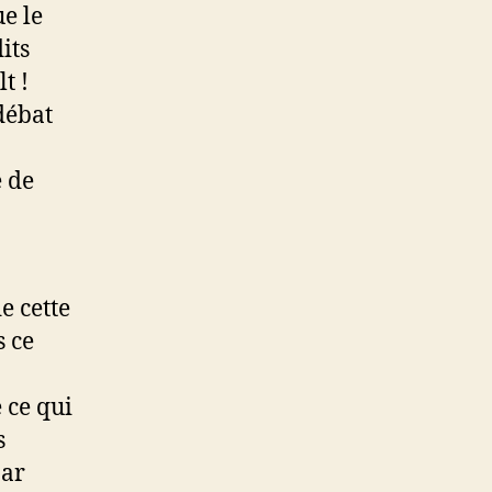
e le
t
é
its
t !
 débat
e de
e cette
s ce
 ce qui
s
par