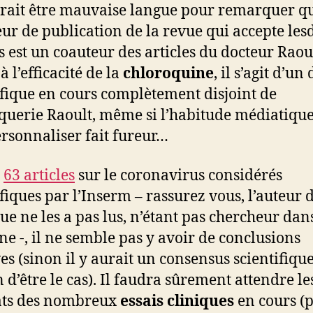
drait être mauvaise langue pour remarquer qu
eur de publication de la revue qui accepte lesd
es est un coauteur des articles du docteur Raoul
 l’efficacité de la
chloroquine
, il s’agit d’un
ifique en cours complètement disjoint de
oquerie Raoult, même si l’habitude médiatiqu
ersonnaliser fait fureur…
s
63 articles
sur le coronavirus considérés
ifiques par l’Inserm – rassurez vous, l’auteur d
ue ne les a pas lus, n’étant pas chercheur dan
e -, il ne semble pas y avoir de conclusions
ves (sinon il y aurait un consensus scientifique
n d’être le cas). Il faudra sûrement attendre le
ats des nombreux
essais cliniques
en cours (