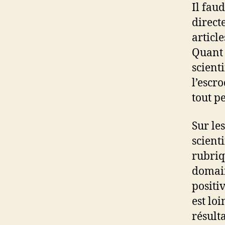
Il fau
direct
articl
Quant à
scient
l’escr
tout p
Sur le
scient
rubriq
domain
positi
est loi
résult