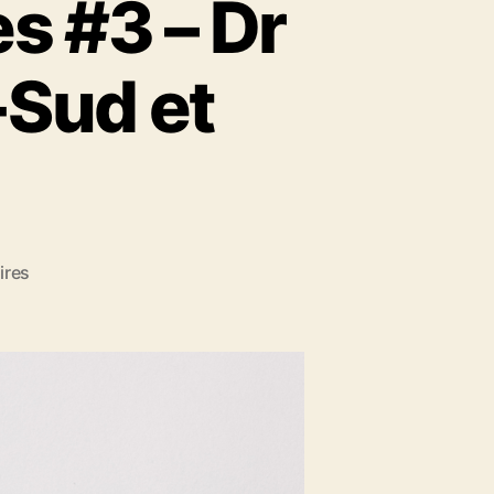
s #3 – Dr
-Sud et
s
ires
u
r
L
a
G
a
z
e