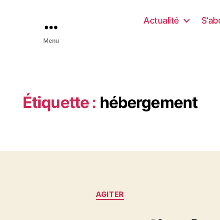
Actualité
S’ab
Menu
Étiquette :
hébergement
C
AGITER
a
t