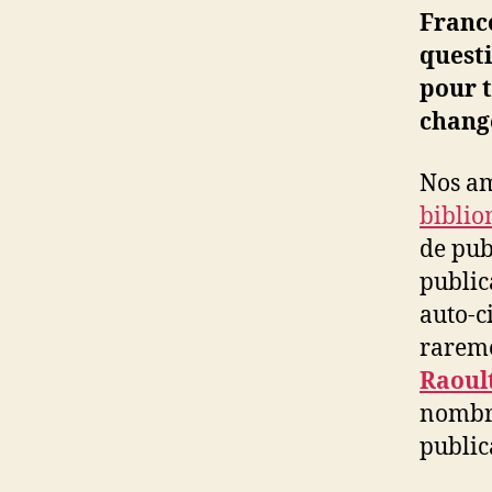
France
quest
pour t
change
Nos am
biblio
de pub
public
auto-ci
rareme
Raoul
nombre
public