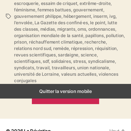
escroquerie
,
essaim de criquet
,
extrême-droite
,
féminisme
,
femmes battues
,
gouvernement
,
gouvernement philippe
,
hébergement
,
inserm
,
ivg
,
É
l'envolée
,
La Gazette des confiné·es
,
le point
,
lutte
t
des classes
,
médias
,
migrants
,
oms
,
ordonnances
,
i
organisation mondiale de la santé
,
papillons
,
pollution
,
q
prison
,
réchauffement climatique
,
recherche
,
u
relations nord sud
,
remède
,
répression
,
réquisition
,
e
revues scientifiques
,
sardaigne
,
science
,
t
scientifiques
,
sdf
,
solidaires
,
stress
,
syndicalisme
,
t
syndicats
,
travail
,
travailleurs
,
union nationale
,
e
université de Lorraine
,
valeurs actuelles
,
violences
s
conjugales
Quitter la version mobile
ARTICLES PRÉCÉDENTS
© 2026
La Déviation
Haut
↑