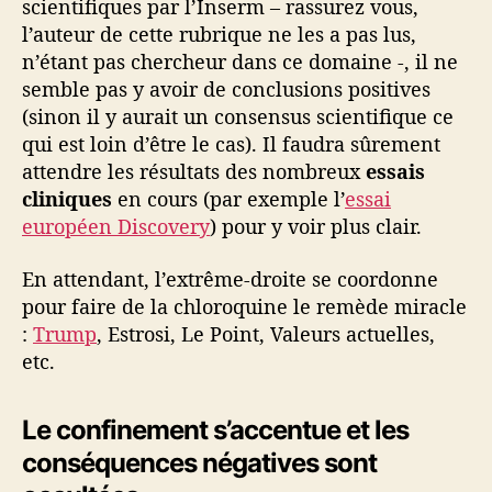
i
scientifiques par l’Inserm – rassurez vous,
v
l’auteur de cette rubrique ne les a pas lus,
e
n’étant pas chercheur dans ce domaine -, il ne
r
semble pas y avoir de conclusions positives
s
(sinon il y aurait un consensus scientifique ce
i
qui est loin d’être le cas). Il faudra sûrement
t
attendre les résultats des nombreux
essais
é
cliniques
en cours (par exemple l’
essai
européen Discovery
) pour y voir plus clair.
En attendant, l’extrême-droite se coordonne
pour faire de la chloroquine le remède miracle
:
Trump
, Estrosi, Le Point, Valeurs actuelles,
etc.
Le confinement s’accentue et les
conséquences négatives sont