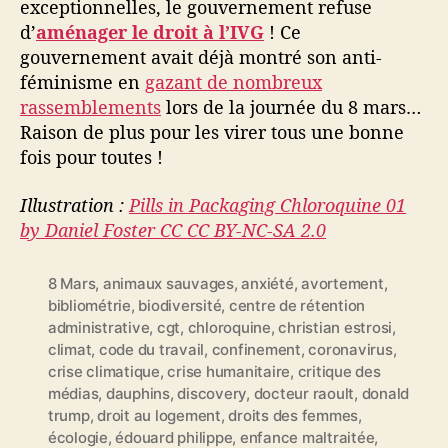
exceptionnelles, le gouvernement refuse
d’
aménager le droit à l’IVG
! Ce
gouvernement avait déjà montré son anti-
féminisme en
gazant de nombreux
rassemblements
lors de la journée du 8 mars…
Raison de plus pour les virer tous une bonne
fois pour toutes !
Illustration :
Pills in Packaging Chloroquine 01
by Daniel Foster CC CC BY-NC-SA 2.0
8 Mars
,
animaux sauvages
,
anxiété
,
avortement
,
bibliométrie
,
biodiversité
,
centre de rétention
administrative
,
cgt
,
chloroquine
,
christian estrosi
,
climat
,
code du travail
,
confinement
,
coronavirus
,
crise climatique
,
crise humanitaire
,
critique des
médias
,
dauphins
,
discovery
,
docteur raoult
,
donald
trump
,
droit au logement
,
droits des femmes
,
écologie
,
édouard philippe
,
enfance maltraitée
,