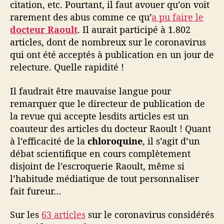
citation, etc. Pourtant, il faut avouer qu’on voit
p
p
rarement des abus comme ce qu’
a pu faire le
o
docteur Raoult
. Il aurait participé à 1.802
r
articles, dont de nombreux sur le coronavirus
t
qui ont été acceptés à publication en un jour de
s
relecture. Quelle rapidité !
N
o
Il faudrait être mauvaise langue pour
r
remarquer que le directeur de publication de
d
-
la revue qui accepte lesdits articles est un
S
coauteur des articles du docteur Raoult ! Quant
u
à l’efficacité de la
chloroquine
, il s’agit d’un
d
débat scientifique en cours complètement
e
disjoint de l’escroquerie Raoult, même si
t
l’habitude médiatique de tout personnaliser
b
fait fureur…
i
o
Sur les
63 articles
sur le coronavirus considérés
d