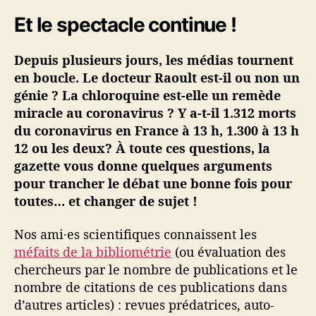
i
Et le spectacle continue !
n
é
Depuis plusieurs jours, les médias tournent
·
e
en boucle. Le docteur Raoult est-il ou non un
s
génie ? La chloroquine est-elle un remède
#
miracle au coronavirus ? Y a-t-il 1.312 morts
3
du coronavirus en France à 13 h, 1.300 à 13 h
–
12 ou les deux? À toute ces questions, la
D
gazette vous donne quelques arguments
r
pour trancher le débat une bonne fois pour
R
a
toutes… et changer de sujet !
o
u
Nos ami·es scientifiques connaissent les
l
méfaits de la bibliométrie
(ou évaluation des
t
chercheurs par le nombre de publications et le
,
nombre de citations de ces publications dans
r
d’autres articles) : revues prédatrices, auto-
a