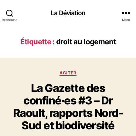
La Déviation
Recherche
Menu
Étiquette :
droit au logement
C
AGITER
a
La Gazette des
t
é
confiné·es #3 – Dr
g
o
Raoult, rapports Nord-
r
i
Sud et biodiversité
e
s