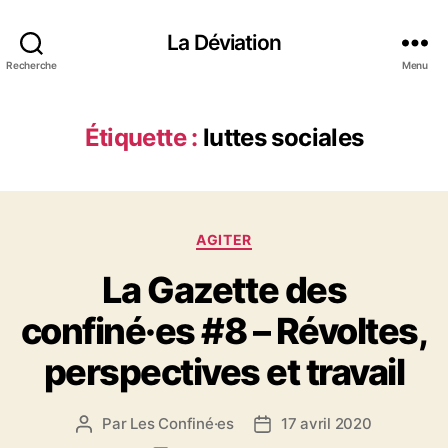
La Déviation
Recherche
Menu
Étiquette :
luttes sociales
C
AGITER
a
La Gazette des
t
é
confiné·es #8 – Révoltes,
g
o
perspectives et travail
r
i
e
Par
Les Confiné·es
17 avril 2020
A
D
s
u
a