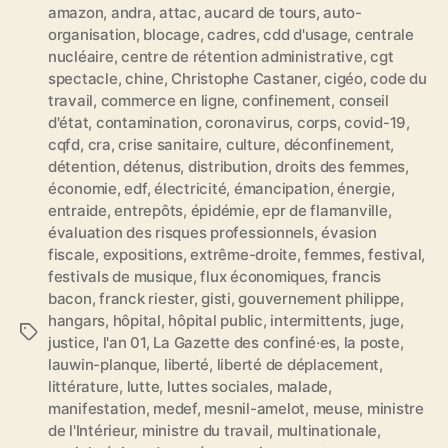
amazon
,
andra
,
attac
,
aucard de tours
,
auto-
organisation
,
blocage
,
cadres
,
cdd d'usage
,
centrale
nucléaire
,
centre de rétention administrative
,
cgt
spectacle
,
chine
,
Christophe Castaner
,
cigéo
,
code du
travail
,
commerce en ligne
,
confinement
,
conseil
d'état
,
contamination
,
coronavirus
,
corps
,
covid-19
,
cqfd
,
cra
,
crise sanitaire
,
culture
,
déconfinement
,
détention
,
détenus
,
distribution
,
droits des femmes
,
économie
,
edf
,
électricité
,
émancipation
,
énergie
,
entraide
,
entrepôts
,
épidémie
,
epr de flamanville
,
évaluation des risques professionnels
,
évasion
fiscale
,
expositions
,
extrême-droite
,
femmes
,
festival
,
festivals de musique
,
flux économiques
,
francis
bacon
,
franck riester
,
gisti
,
gouvernement philippe
,
hangars
,
hôpital
,
hôpital public
,
intermittents
,
juge
,
É
justice
,
l'an 01
,
La Gazette des confiné·es
,
la poste
,
t
lauwin-planque
,
liberté
,
liberté de déplacement
,
i
littérature
,
lutte
,
luttes sociales
,
malade
,
q
manifestation
,
medef
,
mesnil-amelot
,
meuse
,
ministre
u
de l'Intérieur
,
ministre du travail
,
multinationale
,
e