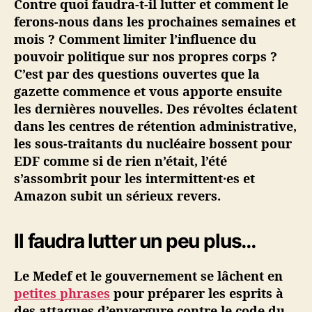
Contre quoi faudra-t-il lutter et comment le
é
ferons-nous dans les prochaines semaines et
·
mois ? Comment limiter l’influence du
e
pouvoir politique sur nos propres corps ?
s
C’est par des questions ouvertes que la
#
gazette commence et vous apporte ensuite
8
–
les dernières nouvelles. Des révoltes éclatent
R
dans les centres de rétention administrative,
é
les sous-traitants du nucléaire bossent pour
v
EDF comme si de rien n’était, l’été
o
s’assombrit pour les intermittent·es et
l
Amazon subit un sérieux revers.
t
e
s
Il faudra lutter un peu plus…
,
p
Le Medef et le gouvernement se lâchent en
e
r
petites phrases
pour préparer les esprits à
s
des attaques d’envergure contre le code du