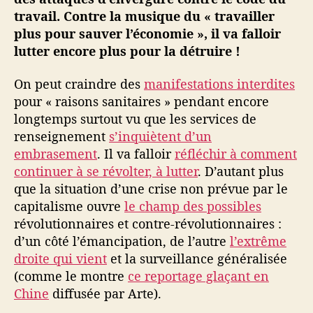
p
travail. Contre la musique du « travailler
e
plus pour sauver l’économie », il va falloir
c
lutter encore plus pour la détruire !
t
i
On peut craindre des
manifestations interdites
v
pour « raisons sanitaires » pendant encore
e
s
longtemps surtout vu que les services de
e
renseignement
s’inquiètent d’un
t
embrasement
. Il va falloir
réfléchir à comment
t
continuer à se révolter, à lutter
. D’autant plus
r
que la situation d’une crise non prévue par le
a
capitalisme ouvre
le champ des possibles
v
révolutionnaires et contre-révolutionnaires :
a
i
d’un côté l’émancipation, de l’autre
l’extrême
l
droite qui vient
et la surveillance généralisée
(comme le montre
ce reportage glaçant en
Chine
diffusée par Arte).