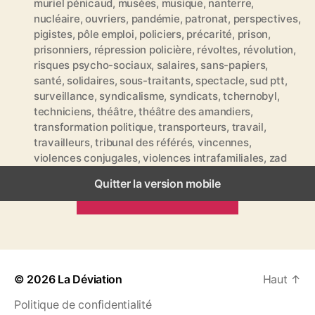
muriel pénicaud
,
musées
,
musique
,
nanterre
,
t
nucléaire
,
ouvriers
,
pandémie
,
patronat
,
perspectives
,
t
pigistes
,
pôle emploi
,
policiers
,
précarité
,
prison
,
e
prisonniers
,
répression policière
,
révoltes
,
révolution
,
s
risques psycho-sociaux
,
salaires
,
sans-papiers
,
santé
,
solidaires
,
sous-traitants
,
spectacle
,
sud ptt
,
surveillance
,
syndicalisme
,
syndicats
,
tchernobyl
,
techniciens
,
théâtre
,
théâtre des amandiers
,
transformation politique
,
transporteurs
,
travail
,
travailleurs
,
tribunal des référés
,
vincennes
,
violences conjugales
,
violences intrafamiliales
,
zad
Quitter la version mobile
ARTICLES PRÉCÉDENTS
© 2026
La Déviation
Haut
↑
Politique de confidentialité